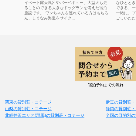
イベート露天風呂やバーベキュー、大型犬も走
なひととき
ることのできる大きなドッグランを備えた宿泊
できる、一
施設です。 ワンちゃんを連れている方はもちろ
一緒に、プ
ん、しまなみ海道をサイク...
ごしいただけ
宿泊予約までの流れ
関東の貸別荘・コテージ
伊豆の貸別荘・
山梨の貸別荘・コテージ
静岡の貸別荘・
北軽井沢エリア(群馬)の貸別荘・コテージ
全国の目的別の