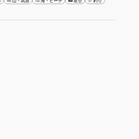
ル
山・高原
海・ビーチ
星空
釣り