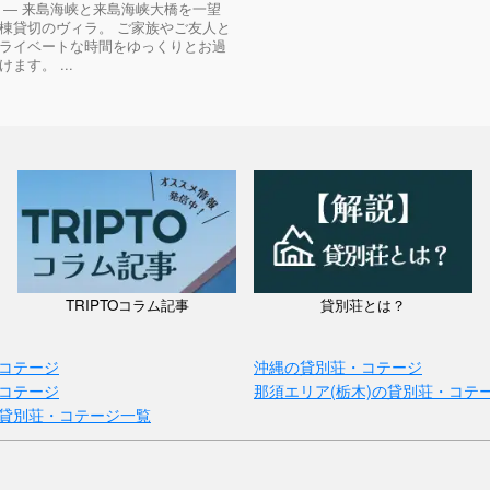
 ― 来島海峡と来島海峡大橋を一望
棟貸切のヴィラ。 ご家族やご友人と
ライベートな時間をゆっくりとお過
ます。 ...
TRIPTOコラム記事
貸別荘とは？
コテージ
沖縄の貸別荘・コテージ
コテージ
那須エリア(栃木)の貸別荘・コテ
貸別荘・コテージ一覧