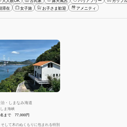
大人数OK
古民家
露天風呂
バリアフリー
カップ
期滞在
女子旅
お子さま歓迎
アメニティ
 今治・しまなみ海道
くるしま海峡
名まで 77,000円
、そして木のぬくもりに包まれる特別