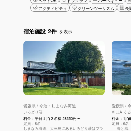
ペットOK
ドッグラン
バーベキュー
アクティビティ
グリーンツーリズム
長
宿泊施設
2件
を表示
愛媛県 / 今治・しまなみ海道
愛媛県 /
いろどり荘
VILLA 
料金：平日１泊２名様 28350円〜
料金：1泊6
定員：8名
定員：6名
しまなみ海道、大三島にあるいろどり荘はプラ
― 海と風