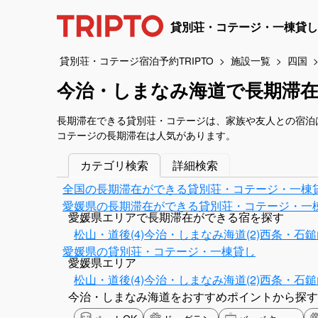
貸別荘・コテージ・一棟貸し
貸別荘・コテージ宿泊予約TRIPTO
施設一覧
四国
今治・しまなみ海道で長期滞
長期滞在できる貸別荘・コテージは、家族や友人との宿泊
コテージの長期滞在は人気があります。
カテゴリ検索
詳細検索
全国の長期滞在ができる貸別荘・コテージ・一棟
愛媛県の長期滞在ができる貸別荘・コテージ・一
愛媛県エリアで長期滞在ができる宿を探す
松山・道後(4)
今治・しまなみ海道(2)
西条・石鎚
愛媛県の貸別荘・コテージ・一棟貸し
愛媛県エリア
松山・道後(4)
今治・しまなみ海道(2)
西条・石鎚
今治・しまなみ海道をおすすめポイントから探す