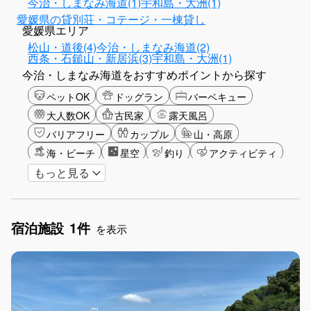
今治・しまなみ海道(1)
宇和島・大洲(1)
愛媛県の貸別荘・コテージ・一棟貸し
愛媛県エリア
松山・道後(4)
今治・しまなみ海道(2)
西条・石鎚山・新居浜(3)
宇和島・大洲(1)
今治・しまなみ海道をおすすめポイントから探す
ペットOK
ドッグラン
バーベキュー
大人数OK
古民家
露天風呂
バリアフリー
カップル
山・高原
海・ビーチ
星空
釣り
アクティビティ
もっと見る
グリーンツーリズム
長期滞在
女子旅
お子さま歓迎
アメニティ
宿泊施設
1件
を表示