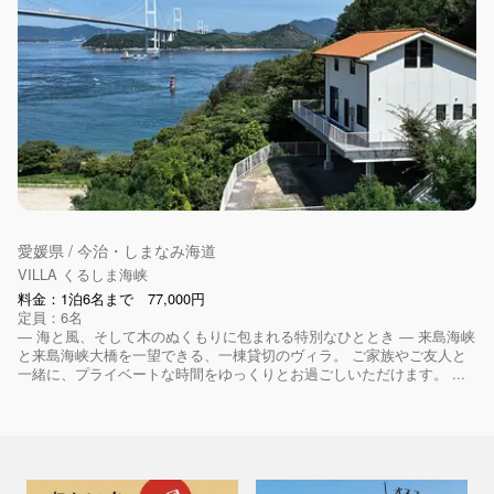
愛媛県 / 今治・しまなみ海道
VILLA くるしま海峡
料金：1泊6名まで 77,000円
定員：6名
― 海と風、そして木のぬくもりに包まれる特別なひととき ― 来島海峡
と来島海峡大橋を一望できる、一棟貸切のヴィラ。 ご家族やご友人と
一緒に、プライベートな時間をゆっくりとお過ごしいただけます。 ...