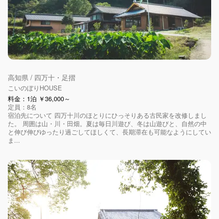
高知県 / 四万十・足摺
こいのぼりHOUSE
料金：1泊 ￥36,000～
定員：8名
宿泊先について 四万十川のほとりにひっそりある古民家を改修しまし
た。 周囲は山・川・田畑。夏は毎日川遊び、冬は山遊びと、自然の中
と伸び伸びゆったり過ごしてほしくて、長期滞在も可能なようにしてい
ま...