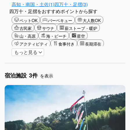
高知・南国・土佐(1)
四万十・足摺(3)
四万十・足摺をおすすめポイントから探す
ペットOK
バーベキュー
大人数OK
古民家
サウナ
薪ストーブ・暖炉
山・高原
海・ビーチ
星空
アクティビティ
食事付き
長期滞在
もっと見る
駅から徒歩圏内
手持ち花火OK
お子さま歓迎
アメニティ
宿泊施設
3件
を表示