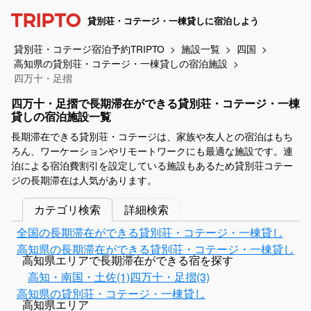
貸別荘・コテージ・一棟貸しに宿泊しよう
貸別荘・コテージ宿泊予約TRIPTO
施設一覧
四国
高知県の貸別荘・コテージ・一棟貸しの宿泊施設
四万十・足摺
四万十・足摺で長期滞在ができる貸別荘・コテージ・一棟
貸しの宿泊施設一覧
長期滞在できる貸別荘・コテージは、家族や友人との宿泊はもち
ろん、ワーケーションやリモートワークにも最適な施設です。連
泊による宿泊費割引を設定している施設もあるため貸別荘コテー
ジの長期滞在は人気があります。
カテゴリ検索
詳細検索
全国の長期滞在ができる貸別荘・コテージ・一棟貸し
高知県の長期滞在ができる貸別荘・コテージ・一棟貸し
高知県エリアで長期滞在ができる宿を探す
高知・南国・土佐(1)
四万十・足摺(3)
高知県の貸別荘・コテージ・一棟貸し
高知県エリア