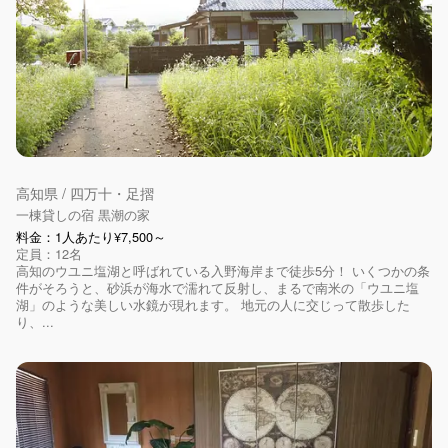
高知県 / 四万十・足摺
一棟貸しの宿 黒潮の家
料金：1人あたり¥7,500～
定員：12名
高知のウユニ塩湖と呼ばれている入野海岸まで徒歩5分！ いくつかの条
件がそろうと、砂浜が海水で濡れて反射し、まるで南米の「ウユニ塩
湖」のような美しい水鏡が現れます。 地元の人に交じって散歩した
り、...