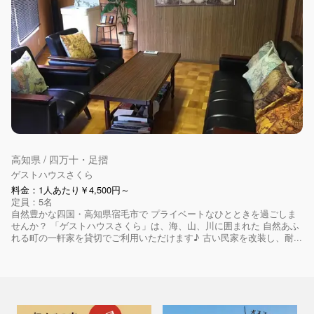
高知県 / 四万十・足摺
ゲストハウスさくら
料金：1人あたり￥4,500円～
定員：5名
自然豊かな四国・高知県宿毛市で プライベートなひとときを過ごしま
せんか？ 「ゲストハウスさくら」は、海、山、川に囲まれた 自然あふ
れる町の一軒家を貸切でご利用いただけます♪ 古い民家を改装し、耐...