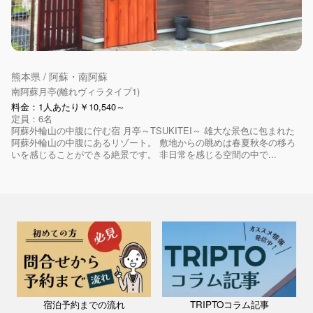
熊本県 / 阿蘇・南阿蘇
南阿蘇月亭(離れヴィラタイプ1)
料金：1人あたり￥10,540～
定員：6名
阿蘇外輪山の中腹に佇む宿 月亭～TSUKITEI～ 雄大な景色に包まれた
阿蘇外輪山の中腹にあるリゾート。 敷地からの眺めは春夏秋冬の移ろ
いを感じることができる絶景です。 非日常を感じる空間の中で...
宿泊予約までの流れ
TRIPTOコラム記事