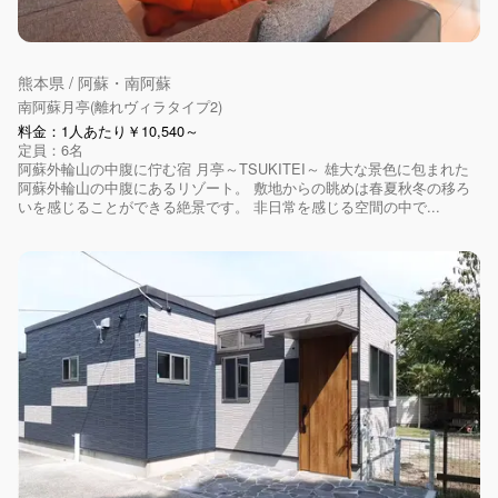
熊本県 / 阿蘇・南阿蘇
南阿蘇月亭(離れヴィラタイプ2)
料金：1人あたり￥10,540～
定員：6名
阿蘇外輪山の中腹に佇む宿 月亭～TSUKITEI～ 雄大な景色に包まれた
阿蘇外輪山の中腹にあるリゾート。 敷地からの眺めは春夏秋冬の移ろ
いを感じることができる絶景です。 非日常を感じる空間の中で...