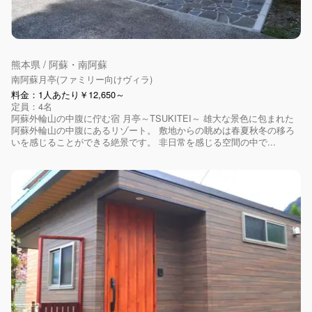
熊本県 / 阿蘇・南阿蘇
南阿蘇月亭(ファミリー向けヴィラ)
料金：1人あたり￥12,650～
定員：4名
阿蘇外輪山の中腹に佇む宿 月亭～TSUKITEI～ 雄大な景色に包まれた
阿蘇外輪山の中腹にあるリゾート。 敷地からの眺めは春夏秋冬の移ろ
いを感じることができる絶景です。 非日常を感じる空間の中で...