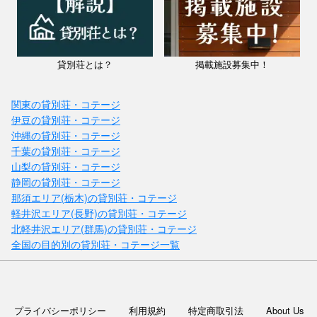
貸別荘とは？
掲載施設募集中！
関東の貸別荘・コテージ
伊豆の貸別荘・コテージ
沖縄の貸別荘・コテージ
千葉の貸別荘・コテージ
山梨の貸別荘・コテージ
静岡の貸別荘・コテージ
那須エリア(栃木)の貸別荘・コテージ
軽井沢エリア(長野)の貸別荘・コテージ
北軽井沢エリア(群馬)の貸別荘・コテージ
全国の目的別の貸別荘・コテージ一覧
プライバシーポリシー
利用規約
特定商取引法
About Us