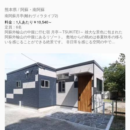
熊本県 / 阿蘇・南阿蘇
南阿蘇月亭(離れヴィラタイプ2)
料金：1人あたり￥10,540～
定員：6名
阿蘇外輪山の中腹に佇む宿 月亭～TSUKITEI～ 雄大な景色に包まれた
阿蘇外輪山の中腹にあるリゾート。 敷地からの眺めは春夏秋冬の移ろ
いを感じることができる絶景です。 非日常を感じる空間の中で...