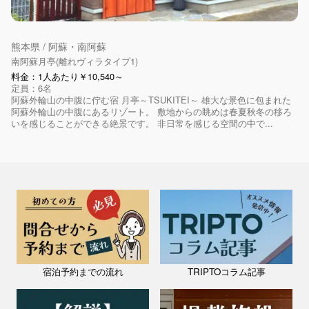
熊本県 / 阿蘇・南阿蘇
南阿蘇月亭(離れヴィラタイプ1)
料金：1人あたり￥10,540～
定員：6名
阿蘇外輪山の中腹に佇む宿 月亭～TSUKITEI～ 雄大な景色に包まれた
阿蘇外輪山の中腹にあるリゾート。 敷地からの眺めは春夏秋冬の移ろ
いを感じることができる絶景です。 非日常を感じる空間の中で...
宿泊予約までの流れ
TRIPTOコラム記事