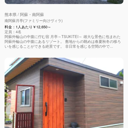
熊本県 / 阿蘇・南阿蘇
南阿蘇月亭(ファミリー向けヴィラ)
料金：1人あたり￥12,650～
定員：4名
阿蘇外輪山の中腹に佇む宿 月亭～TSUKITEI～ 雄大な景色に包まれた
阿蘇外輪山の中腹にあるリゾート。 敷地からの眺めは春夏秋冬の移ろ
いを感じることができる絶景です。 非日常を感じる空間の中で...