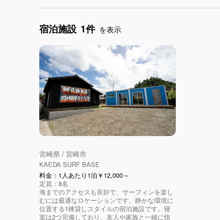
宿泊施設
1件
を表示
宮崎県 / 宮崎市
KAEDA SURF BASE
料金：1人あたり1泊￥12,000～
定員：8名
海までのアクセスも良好で、サーフィンを楽し
むには最適なロケーションです。静かな環境に
位置する1棟貸しスタイルの宿泊施設です。寝
室は2つ完備しており、友人や家族と一緒に快