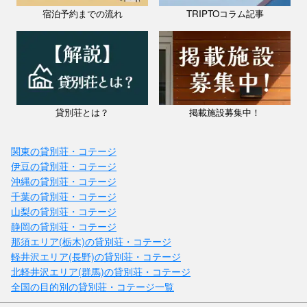
宿泊予約までの流れ
TRIPTOコラム記事
貸別荘とは？
掲載施設募集中！
関東の貸別荘・コテージ
伊豆の貸別荘・コテージ
沖縄の貸別荘・コテージ
千葉の貸別荘・コテージ
山梨の貸別荘・コテージ
静岡の貸別荘・コテージ
那須エリア(栃木)の貸別荘・コテージ
軽井沢エリア(長野)の貸別荘・コテージ
北軽井沢エリア(群馬)の貸別荘・コテージ
全国の目的別の貸別荘・コテージ一覧