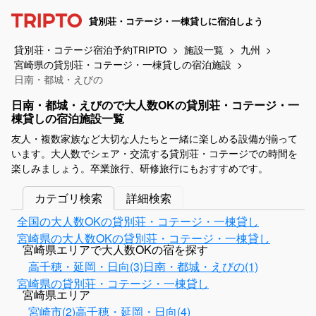
貸別荘・コテージ・一棟貸しに宿泊しよう
貸別荘・コテージ宿泊予約TRIPTO
施設一覧
九州
宮崎県の貸別荘・コテージ・一棟貸しの宿泊施設
日南・都城・えびの
日南・都城・えびので大人数OKの貸別荘・コテージ・一
棟貸しの宿泊施設一覧
友人・複数家族など大切な人たちと一緒に楽しめる設備が揃って
います。大人数でシェア・交流する貸別荘・コテージでの時間を
楽しみましょう。卒業旅行、研修旅行にもおすすめです。
カテゴリ検索
詳細検索
全国の大人数OKの貸別荘・コテージ・一棟貸し
宮崎県の大人数OKの貸別荘・コテージ・一棟貸し
宮崎県エリアで大人数OKの宿を探す
高千穂・延岡・日向(3)
日南・都城・えびの(1)
宮崎県の貸別荘・コテージ・一棟貸し
宮崎県エリア
宮崎市(2)
高千穂・延岡・日向(4)