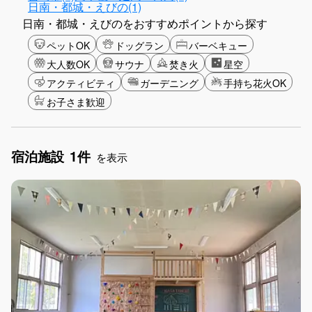
日南・都城・えびの(1)
日南・都城・えびのをおすすめポイントから探す
ペットOK
ドッグラン
バーベキュー
大人数OK
サウナ
焚き火
星空
アクティビティ
ガーデニング
手持ち花火OK
お子さま歓迎
宿泊施設
1件
を表示