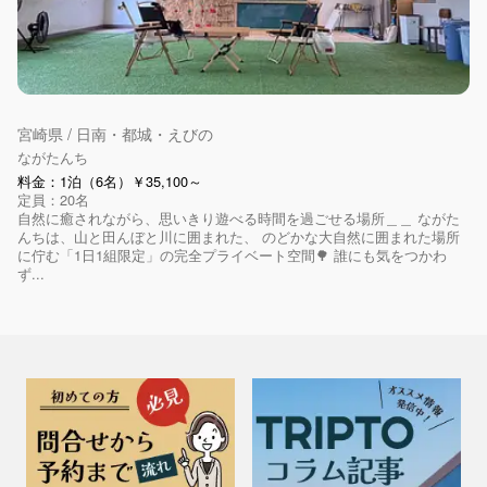
宮崎県 / 日南・都城・えびの
ながたんち
料金：1泊（6名）￥35,100～
定員：20名
自然に癒されながら、思いきり遊べる時間を過ごせる場所＿＿ ながた
んちは、山と田んぼと川に囲まれた、 のどかな大自然に囲まれた場所
に佇む「1日1組限定」の完全プライベート空間🌳 誰にも気をつかわ
ず...