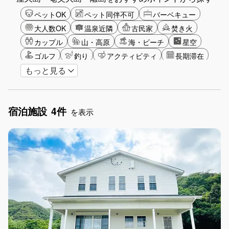
ペットOK
ペット同伴不可
バーベキュー
大人数OK
温泉近隣
古民家
焚き火
カップル
山・高原
海・ビーチ
星空
ゴルフ
釣り
アクティビティ
長期滞在
もっと見る
女子旅
手持ち花火OK
お子さま歓迎
宿泊施設
4件
を表示