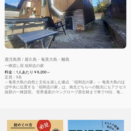
鹿児島県 / 屋久島・奄美大島・離島
一棟貸し宿 稲和志の家
料金：1人あたり￥6,200～
定員：5名
～奄美大島の自然と文化を楽しむ拠点 「稲和志の家」～ 奄美大島のほ
ぼ中央に位置する「稲和志の家」は、南北どちらへの観光にもアクセス
抜群の一棟貸宿。 世界遺産のマングローブ原生林まで車で10分、奄...