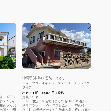
沖縄県(本島) / 恩納・うるま
ヴィラフロムオキナワ ファミリーデラックス
タイプ
料金：１部 15,000円（税込）～
 ・親子3
定員：12名
ずワイワイ
＼平日限定！何名で泊まってもOK！素泊まり
様用のグッズ
格安プラン／ 【ヴィラフロムオキナワの特
海の近くで思
徴！】 ◎天然ビーチから徒歩５分！夜には満点