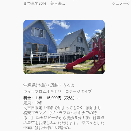
まで車で30分、美ら海...
シュノーケリ
沖縄県(本島) / 恩納・うるま
ヴィラフロムオキナワ コテージタイプ
料金：１棟 15,000円（税込）～
定員：12名
＼平日限定！何名で泊まってもOK！素泊まり
格安プラン／ 【ヴィラフロムオキナワの特
徴！】 ◎天然ビーチから徒歩５分！夜には満点
の星空をお楽しみいただけます。 ◎広々とした
中庭にはお子様に大好評の...