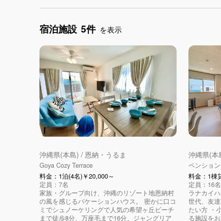
宿泊施設
5件
を表示
沖縄県(本島) / 恩納・うるま
沖縄県(本島
Goya Cozy Terrace
ペンション
料金：1泊(4名)￥20,000～
料金：1棟貸
定員：7名
定員：16名
家族・グループ向け、沖縄のリゾート地恩納村
ラナカイハ
の風を感じるバケーションハウス。 密かに口コ
世代、友達
ミでシュノーケリングで人気の希望ヶ丘ビーチ
たい方 ・
まで徒歩8分、万座毛まで16分、ジャングリア
る施設をお