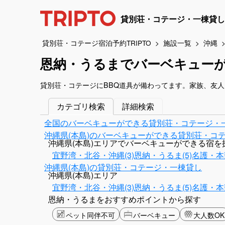
貸別荘・コテージ・一棟貸し
貸別荘・コテージ宿泊予約TRIPTO
施設一覧
沖縄
恩納・うるまでバーベキュー
貸別荘・コテージにBBQ道具が備わってます。家族、友
カテゴリ検索
詳細検索
全国のバーベキューができる貸別荘・コテージ・
沖縄県(本島)のバーベキューができる貸別荘・コ
沖縄県(本島)エリアでバーベキューができる宿を
宜野湾・北谷・沖縄(3)
恩納・うるま(5)
名護・本
沖縄県(本島)の貸別荘・コテージ・一棟貸し
沖縄県(本島)エリア
宜野湾・北谷・沖縄(3)
恩納・うるま(5)
名護・本
恩納・うるまをおすすめポイントから探す
ペット同伴不可
バーベキュー
大人数OK