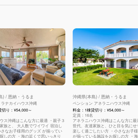
) / 恩納・うるま
沖縄県(本島) / 恩納・うるま
 ラナカイハウス沖縄
ペンション アネラニハウス沖縄
切り：¥54,000～
料金：1棟貸切り：¥54,000～
定員：16名
ウス沖縄はこんな方に最適 ・親子３
アネラニハウス沖縄はこんな方に最適
家族と、 大人数でワイワイ 宿泊し
世代、友達家族と、ひと目を気にせ
小さなお子様用のグッズ が揃ってい
楽しく過ごしたい方 ・小さなお子
探しの方 ・海の近くで思いっきり
が揃っている施設をお探しの方 ・