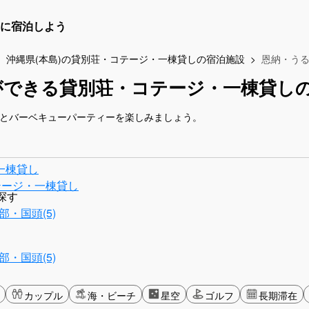
に宿泊しよう
沖縄県(本島)の貸別荘・コテージ・一棟貸しの宿泊施設
恩納・う
ができる貸別荘・コテージ・一棟貸し
人とバーベキューパーティーを楽しみましょう。
一棟貸し
テージ・一棟貸し
探す
部・国頭(5)
部・国頭(5)
カップル
海・ビーチ
星空
ゴルフ
長期滞在