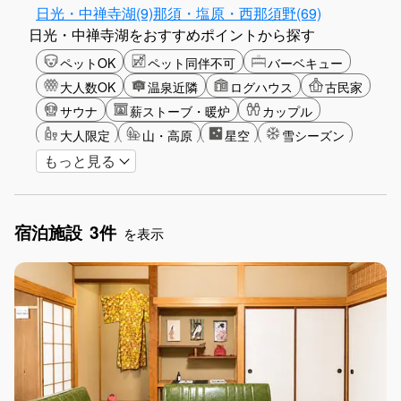
日光・中禅寺湖(9)
那須・塩原・西那須野(69)
日光・中禅寺湖をおすすめポイントから探す
ペットOK
ペット同伴不可
バーベキュー
大人数OK
温泉近隣
ログハウス
古民家
サウナ
薪ストーブ・暖炉
カップル
大人限定
山・高原
星空
雪シーズン
もっと見る
ゴルフ
釣り
長期滞在
女子旅
駅から徒歩圏内
手持ち花火OK
お子さま歓迎
アメニティ
宿泊施設
3件
を表示