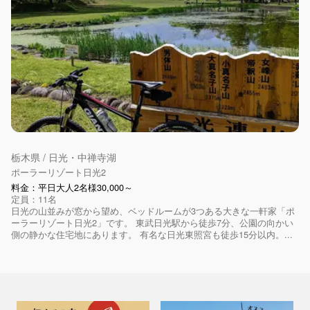
栃木県 / 日光・中禅寺湖
ポーラーリゾート日光2
料金：平日大人2名様30,000～
定員：11名
日光の山並みが窓から望め、ベッドルームが3つある大きな一軒家「ポ
ーラーリゾート日光2」です。 東武日光駅から徒歩7分、公園の向かい
側の静かな住宅地にあります。 有名な日光東照宮も徒歩15分以内。...