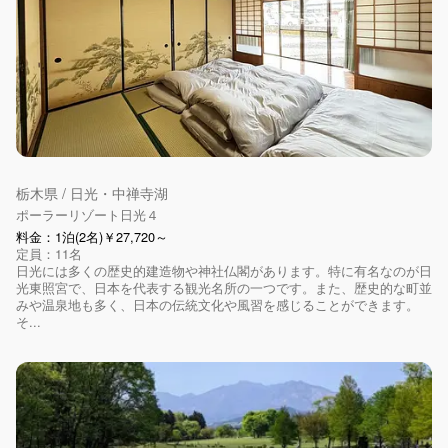
栃木県 / 日光・中禅寺湖
ポーラーリゾート日光４
料金：1泊(2名)￥27,720～
定員：11名
日光には多くの歴史的建造物や神社仏閣があります。特に有名なのが日
光東照宮で、日本を代表する観光名所の一つです。また、歴史的な町並
みや温泉地も多く、日本の伝統文化や風習を感じることができます。
そ...