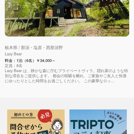
栃木県 / 那須・塩原・西那須野
Lazy Bear
料金：1泊（6名）￥34,000～
定員：8名
Lazy Bear は、静かな森に佇むプライベートヴィラ。隠れ家のような特
別な滞在をご提供します。 都会の喧騒を離れ、ご家族やご友人と快適
にゆったりとした時間をお過ごしください。 この豪華なロッ...