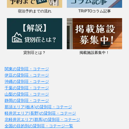
宿泊予約までの流れ
TRIPTOコラム記事
貸別荘とは？
掲載施設募集中！
関東の貸別荘・コテージ
伊豆の貸別荘・コテージ
沖縄の貸別荘・コテージ
千葉の貸別荘・コテージ
山梨の貸別荘・コテージ
静岡の貸別荘・コテージ
那須エリア(栃木)の貸別荘・コテージ
軽井沢エリア(長野)の貸別荘・コテージ
北軽井沢エリア(群馬)の貸別荘・コテージ
全国の目的別の貸別荘・コテージ一覧