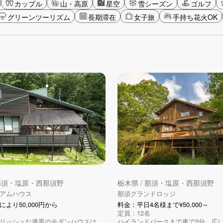
カップル
山・高原
星空
雪シーズン
ゴルフ
グリーンツーリズム
長期滞在
女子旅
手持ち花火OK
 那須・塩原・西那須野
栃木県 / 那須・塩原・西那須野
アムハウス
那須グランドロッジ
より50,000円から
料金：平日4名様まで¥50,000～
定員：12名
リッシュな漆黒のモダンハウスは、
ハイランドパークまで車で2分。広