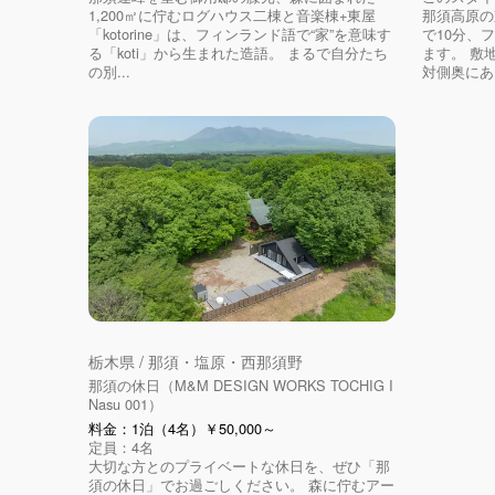
1,200㎡に佇むログハウス二棟と音楽棟+東屋
那須高原の
「kotorine」は、フィンランド語で“家”を意味す
で10分、
る「koti」から生まれた造語。 まるで自分たち
ます。 敷
の別...
対側奥にあ
栃木県 / 那須・塩原・西那須野
那須の休日（M&M DESIGN WORKS TOCHIG I
Nasu 001）
料金：1泊（4名）￥50,000～
定員：4名
大切な方とのプライベートな休日を、ぜひ「那
須の休日」でお過ごしください。 森に佇むアー