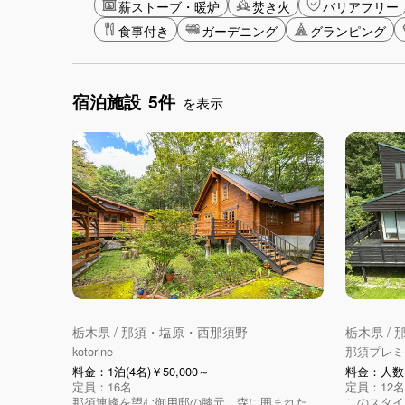
薪ストーブ・暖炉
焚き火
バリアフリー
食事付き
ガーデニング
グランピング
宿泊施設
5件
を表示
栃木県 / 那須・塩原・西那須野
栃木県 /
kotorine
那須プレミ
料金：1泊(4名)￥50,000～
料金：人数に
定員：16名
定員：12名
那須連峰を望む御用邸の膝元、森に囲まれた
このスタイ