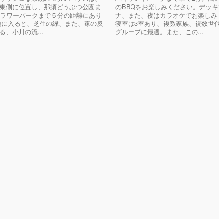
東側に位置し、那須どうぶつ公園ま
のBBQをお楽しみください。デッ
フラワーパークまで５分の距離にあり
ナ、また、夜はカラオケでお楽しみ
地に入ると、芝生の緑、また、家の反
寝室は3室あり、複数家族、複数世
る、小川の流...
グループに最適。また、この...