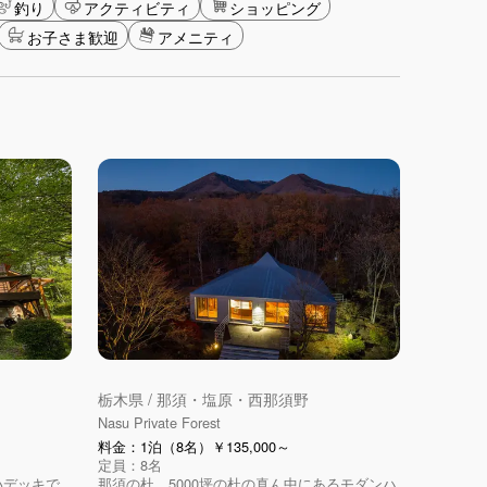
釣り
アクティビティ
ショッピング
お子さま歓迎
アメニティ
栃木県 / 那須・塩原・西那須野
Nasu Private Forest
料金：1泊（8名）￥135,000～
定員：8名
いデッキで
那須の杜、5000坪の杜の真ん中にあるモダンハ