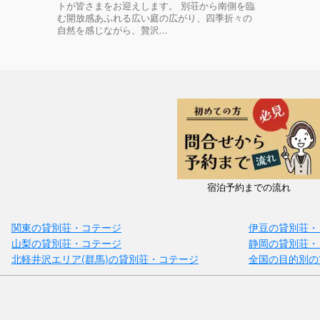
トが皆さまをお迎えします。 別荘から南側を臨
む開放感あふれる広い庭の広がり、四季折々の
自然を感じながら、贅沢...
宿泊予約までの流れ
関東の貸別荘・コテージ
伊豆の貸別荘・
山梨の貸別荘・コテージ
静岡の貸別荘・
北軽井沢エリア(群馬)の貸別荘・コテージ
全国の目的別の