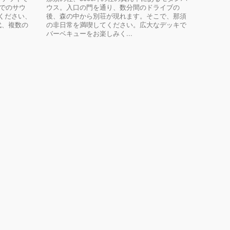
キでのサウ
ウス。入口の門を通り、数分間のドライブの
ください、
後、森の中から別荘が現れます。そこで、那須
代、複数の
の非日常を満喫してください。広大なデッキで
バーベキューをお楽しみく...