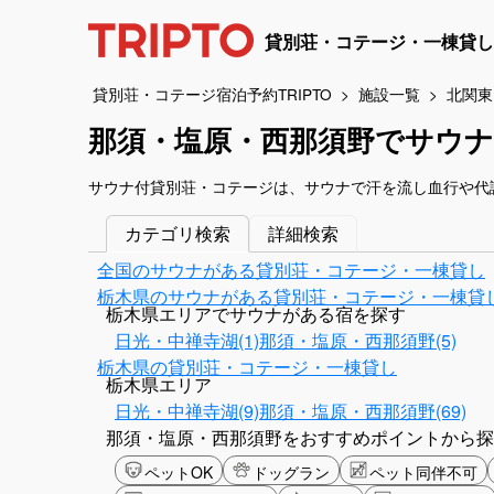
貸別荘・コテージ・一棟貸し
貸別荘・コテージ宿泊予約TRIPTO
施設一覧
北関東
那須・塩原・西那須野でサウ
サウナ付貸別荘・コテージは、サウナで汗を流し血行や代
カテゴリ検索
詳細検索
全国のサウナがある貸別荘・コテージ・一棟貸し
栃木県のサウナがある貸別荘・コテージ・一棟貸
栃木県エリアでサウナがある宿を探す
日光・中禅寺湖(1)
那須・塩原・西那須野(5)
栃木県の貸別荘・コテージ・一棟貸し
栃木県エリア
日光・中禅寺湖(9)
那須・塩原・西那須野(69)
那須・塩原・西那須野をおすすめポイントから探
ペットOK
ドッグラン
ペット同伴不可