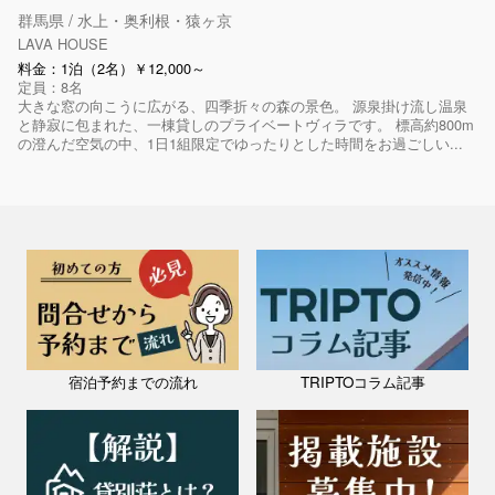
群馬県 / 水上・奥利根・猿ヶ京
LAVA HOUSE
料金：1泊（2名）￥12,000～
定員：8名
大きな窓の向こうに広がる、四季折々の森の景色。 源泉掛け流し温泉
と静寂に包まれた、一棟貸しのプライベートヴィラです。 標高約800m
の澄んだ空気の中、1日1組限定でゆったりとした時間をお過ごしい...
宿泊予約までの流れ
TRIPTOコラム記事