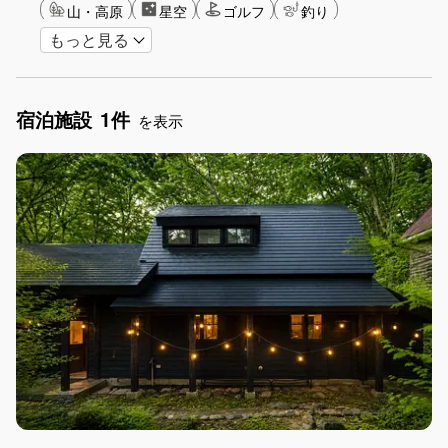
山・高原
星空
ゴルフ
釣り
もっと見る
アクティビティ
ガーデニング
長期滞在
女子旅
手持ち花火OK
お子さま歓迎
アメニティ
宿泊施設
1件
を表示