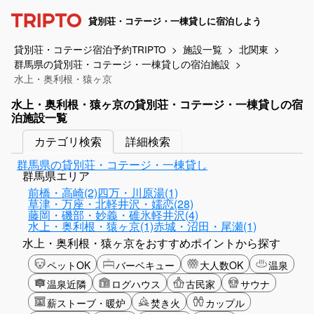
貸別荘・コテージ・一棟貸しに宿泊しよう
貸別荘・コテージ宿泊予約TRIPTO
施設一覧
北関東
群馬県の貸別荘・コテージ・一棟貸しの宿泊施設
水上・奥利根・猿ヶ京
水上・奥利根・猿ヶ京の貸別荘・コテージ・一棟貸しの宿
泊施設一覧
カテゴリ検索
詳細検索
群馬県の貸別荘・コテージ・一棟貸し
群馬県エリア
前橋・高崎(2)
四万・川原湯(1)
草津・万座・北軽井沢・嬬恋(28)
藤岡・磯部・妙義・碓氷軽井沢(4)
水上・奥利根・猿ヶ京(1)
赤城・沼田・尾瀬(1)
水上・奥利根・猿ヶ京をおすすめポイントから探す
ペットOK
バーベキュー
大人数OK
温泉
温泉近隣
ログハウス
古民家
サウナ
薪ストーブ・暖炉
焚き火
カップル