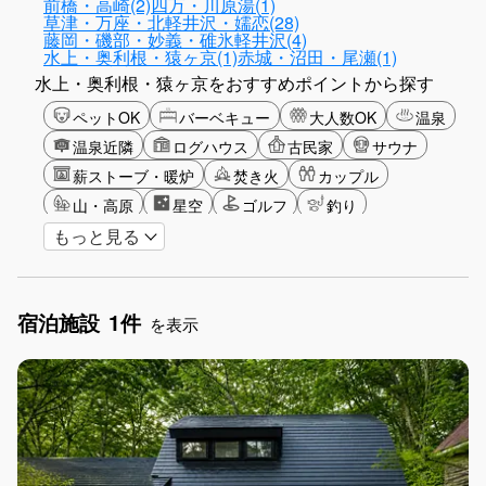
前橋・高崎(2)
四万・川原湯(1)
草津・万座・北軽井沢・嬬恋(28)
藤岡・磯部・妙義・碓氷軽井沢(4)
水上・奥利根・猿ヶ京(1)
赤城・沼田・尾瀬(1)
水上・奥利根・猿ヶ京をおすすめポイントから探す
ペットOK
バーベキュー
大人数OK
温泉
温泉近隣
ログハウス
古民家
サウナ
薪ストーブ・暖炉
焚き火
カップル
山・高原
星空
ゴルフ
釣り
もっと見る
アクティビティ
ガーデニング
長期滞在
女子旅
手持ち花火OK
お子さま歓迎
アメニティ
宿泊施設
1件
を表示