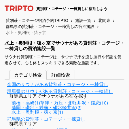
貸別荘・コテージ・一棟貸しに宿泊しよう
貸別荘・コテージ宿泊予約TRIPTO
施設一覧
北関東
群馬県の貸別荘・コテージ・一棟貸しの宿泊施設
水上・奥利根・猿ヶ京
水上・奥利根・猿ヶ京でサウナがある貸別荘・コテージ・
一棟貸しの宿泊施設一覧
サウナ付貸別荘・コテージは、サウナで汗を流し血行や代謝を促
進させて、心も体もスッキリできる素敵な施設です。
カテゴリ検索
詳細検索
全国のサウナがある貸別荘・コテージ・一棟貸し
群馬県のサウナがある貸別荘・コテージ・一棟貸し
群馬県エリアでサウナがある宿を探す
前橋・高崎(1)
草津・万座・北軽井沢・嬬恋(10)
藤岡・磯部・妙義・碓氷軽井沢(2)
水上・奥利根・猿ヶ京(1)
群馬県の貸別荘・コテージ・一棟貸し
群馬県エリア