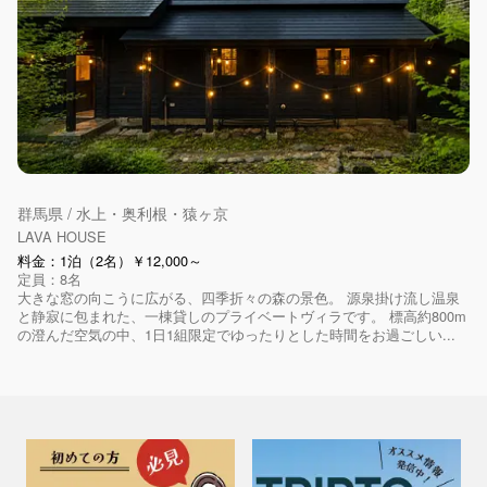
群馬県 / 水上・奥利根・猿ヶ京
LAVA HOUSE
料金：1泊（2名）￥12,000～
定員：8名
大きな窓の向こうに広がる、四季折々の森の景色。 源泉掛け流し温泉
と静寂に包まれた、一棟貸しのプライベートヴィラです。 標高約800m
の澄んだ空気の中、1日1組限定でゆったりとした時間をお過ごしい...