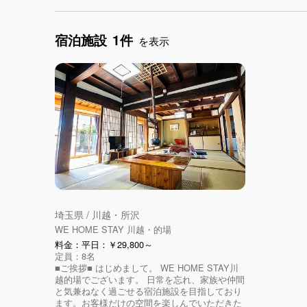
宿泊施設
1件
を表示
埼玉県 / 川越・所沢
WE HOME STAY 川越・的場
料金：平日：￥29,800～
定員：8名
■ご挨拶■ はじめまして。 WE HOME STAY川
越的場でございます。 日常を忘れ、家族や仲間
と気兼ねなく過ごせる宿泊施設を目指しており
ます。お客様だけの空間を楽しんでいただきた