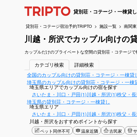
貸別荘・コテージ・一棟貸し
貸別荘・コテージ宿泊予約TRIPTO
施設一覧
南関東
川越・所沢でカップル向けの
カップルだけのプライベートな空間の貸別荘・コテージで
カテゴリ検索
詳細検索
全国のカップル向けの貸別荘・コテージ・一棟貸
埼玉県のカップル向けの貸別荘・コテージ・一棟
埼玉県エリアでカップル向けの宿を探す
さいたま・川口・戸田(1)
川越・所沢(1)
秩父・長瀞
埼玉県の貸別荘・コテージ・一棟貸し
埼玉県エリア
さいたま・川口・戸田(1)
川越・所沢(1)
秩父・長瀞
川越・所沢をおすすめポイントから探す
ペット同伴不可
温泉近隣
古民家