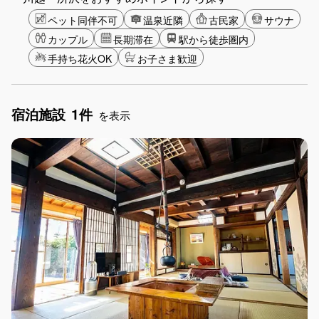
ペット同伴不可
温泉近隣
古民家
サウナ
カップル
長期滞在
駅から徒歩圏内
手持ち花火OK
お子さま歓迎
宿泊施設
1件
を表示