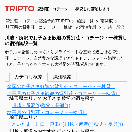
貸別荘・コテージ・一棟貸しに宿泊しよう
貸別荘・コテージ宿泊予約TRIPTO
施設一覧
南関東
埼玉県の貸別荘・コテージ・一棟貸しの宿泊施設
川越・所沢
川越・所沢でお子さま歓迎の貸別荘・コテージ・一棟貸し
の宿泊施設一覧
ホテルや旅館に比べてよりプライベートな空間で過ごせる貸別
荘・コテージ。自然豊かな環境でアウトドアレジャーを満喫した
りと、子どもたちも大人も大満足の時間が過ごせます。
カテゴリ検索
詳細検索
全国のお子さま歓迎の貸別荘・コテージ・一棟貸し
埼玉県のお子さま歓迎の貸別荘・コテージ・一棟貸し
埼玉県エリアでお子さま歓迎の宿を探す
川越・所沢(1)
秩父・長瀞(1)
埼玉県の貸別荘・コテージ・一棟貸し
埼玉県エリア
さいたま・川口・戸田(1)
川越・所沢(1)
秩父・長瀞(1)
川越・所沢をおすすめポイントから探す