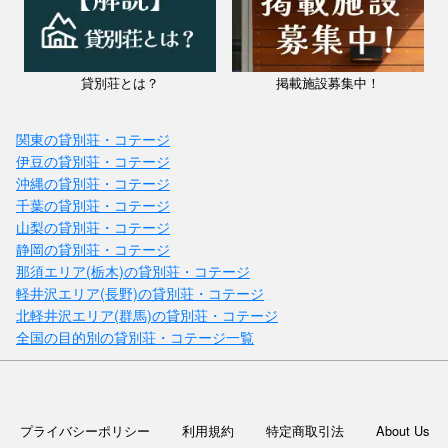
貸別荘とは？
掲載施設募集中！
関東の貸別荘・コテージ
伊豆の貸別荘・コテージ
沖縄の貸別荘・コテージ
千葉の貸別荘・コテージ
山梨の貸別荘・コテージ
静岡の貸別荘・コテージ
那須エリア(栃木)の貸別荘・コテージ
軽井沢エリア(長野)の貸別荘・コテージ
北軽井沢エリア(群馬)の貸別荘・コテージ
全国の目的別の貸別荘・コテージ一覧
プライバシーポリシー
利用規約
特定商取引法
About Us