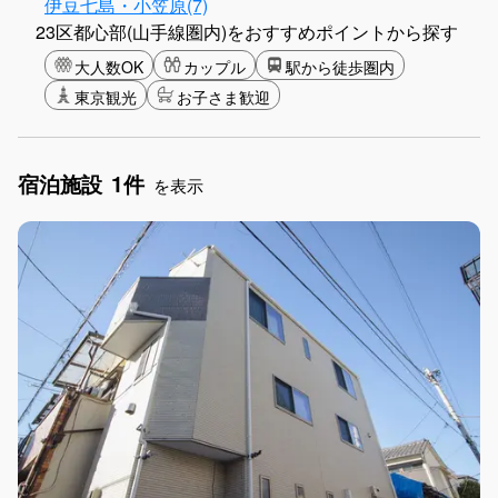
伊豆七島・小笠原(7)
23区都心部(山手線圏内)をおすすめポイントから探す
大人数OK
カップル
駅から徒歩圏内
東京観光
お子さま歓迎
宿泊施設
1件
を表示