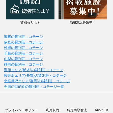
貸別荘とは？
掲載施設募集中！
関東の貸別荘・コテージ
伊豆の貸別荘・コテージ
沖縄の貸別荘・コテージ
千葉の貸別荘・コテージ
山梨の貸別荘・コテージ
静岡の貸別荘・コテージ
那須エリア(栃木)の貸別荘・コテージ
軽井沢エリア(長野)の貸別荘・コテージ
北軽井沢エリア(群馬)の貸別荘・コテージ
全国の目的別の貸別荘・コテージ一覧
プライバシーポリシー
利用規約
特定商取引法
About Us