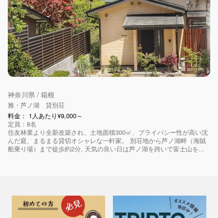
神奈川県 / 箱根
雅・芦ノ湖 貸別荘
料金： 1人あたり¥9,000～
定員：8名
住友林業より全新改築され、土地面積300㎡、プライバシー性が高い沈
んだ庭、まるまる貸切オシャレな一軒家。 別荘地から芦ノ湖畔（海賊
船乗り場）まで徒歩約2分, 天気の良い日は芦ノ湖を跨いで富士山を...