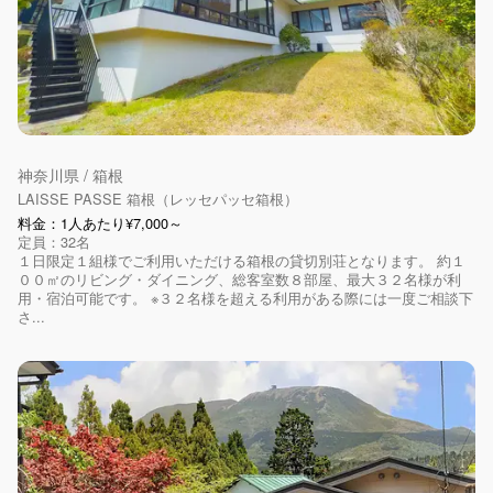
神奈川県 / 箱根
LAISSE PASSE 箱根（レッセパッセ箱根）
料金：1人あたり¥7,000～
定員：32名
１日限定１組様でご利用いただける箱根の貸切別荘となります。 約１
００㎡のリビング・ダイニング、総客室数８部屋、最大３２名様が利
用・宿泊可能です。 ※３２名様を超える利用がある際には一度ご相談下
さ...