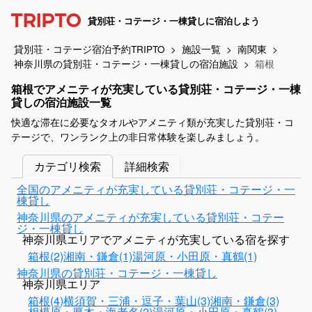
貸別荘・コテージ・一棟貸しに宿泊しよう
貸別荘・コテージ宿泊予約TRIPTO
施設一覧
南関東
神奈川県の貸別荘・コテージ・一棟貸しの宿泊施設
箱根
箱根でアメニティが充実している貸別荘・コテージ・一棟
貸しの宿泊施設一覧
快適な滞在に必要なタオルやアメニティ類が充実した貸別荘・コ
テージで、ワンランク上の非日常体験を楽しみましょう。
カテゴリ検索
詳細検索
全国のアメニティが充実している貸別荘・コテージ・一
棟貸し
神奈川県のアメニティが充実している貸別荘・コテー
ジ・一棟貸し
神奈川県エリアでアメニティが充実している宿を探す
箱根(2)
湘南・鎌倉(1)
湯河原・小田原・真鶴(1)
神奈川県の貸別荘・コテージ・一棟貸し
神奈川県エリア
箱根(4)
横須賀・三浦・逗子・葉山(3)
湘南・鎌倉(3)
相模原・厚木・海老名(2)
湯河原・小田原・真鶴(3)