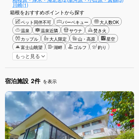
川崎(1)
箱根をおすすめポイントから探す
ペット同伴不可
バーベキュー
大人数OK
温泉
温泉近隣
サウナ
焚き火
カップル
大人限定
山・高原
星空
富士山眺望
湖畔
ゴルフ
釣り
もっと見る
アクティビティ
ショッピング
食事付き
ガーデニング
長期滞在
女子旅
手持ち花火OK
お子さま歓迎
アメニティ
宿泊施設
2件
を表示