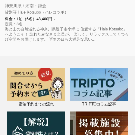
神奈川県 / 湘南・鎌倉
貸別荘 Hale Kotsubo（ハレコツボ）
料金：1泊（6名）48,400円～
定員：8名
海と山の自然溢れる神奈川県逗子市小坪に 位置する「Hale Kotsubo」
へようこそ！ 訪れたみなさま全員が、 楽しく、リラックスしてくつろ
げ空間をお届けします。 ☔️雨の日も大満足な思い...
宿泊予約までの流れ
TRIPTOコラム記事