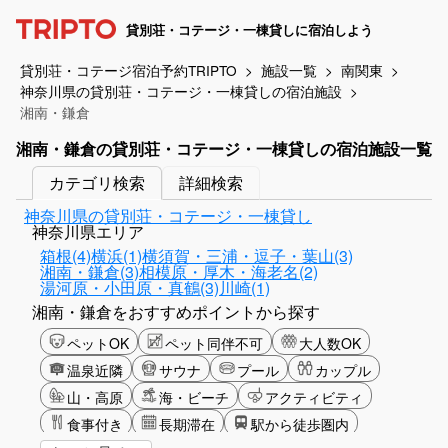
貸別荘・コテージ・一棟貸しに宿泊しよう
貸別荘・コテージ宿泊予約TRIPTO
施設一覧
南関東
神奈川県の貸別荘・コテージ・一棟貸しの宿泊施設
湘南・鎌倉
湘南・鎌倉の貸別荘・コテージ・一棟貸しの宿泊施設一覧
カテゴリ検索
詳細検索
神奈川県の貸別荘・コテージ・一棟貸し
神奈川県エリア
箱根(4)
横浜(1)
横須賀・三浦・逗子・葉山(3)
湘南・鎌倉(3)
相模原・厚木・海老名(2)
湯河原・小田原・真鶴(3)
川崎(1)
湘南・鎌倉をおすすめポイントから探す
ペットOK
ペット同伴不可
大人数OK
温泉近隣
サウナ
プール
カップル
山・高原
海・ビーチ
アクティビティ
食事付き
長期滞在
駅から徒歩圏内