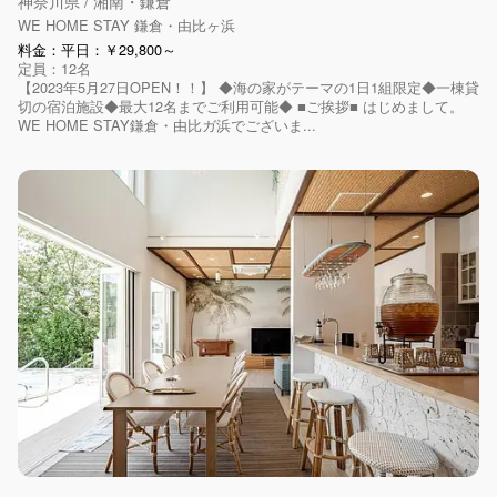
神奈川県 / 湘南・鎌倉
WE HOME STAY 鎌倉・由比ヶ浜
料金：平日：￥29,800～
定員：12名
【2023年5月27日OPEN！！】 ◆海の家がテーマの1日1組限定◆一棟貸
切の宿泊施設◆最大12名までご利用可能◆ ■ご挨拶■ はじめまして。
WE HOME STAY鎌倉・由比ガ浜でございま...