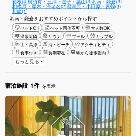
箱根(4)
横須賀・三浦・逗子・葉山(3)
湘南・鎌倉(3)
相模原・厚木・海老名(2)
湯河原・小田原・真鶴(3)
川崎(1)
湘南・鎌倉をおすすめポイントから探す
ペットOK
ペット同伴不可
大人数OK
温泉近隣
サウナ
プール
カップル
山・高原
海・ビーチ
アクティビティ
食事付き
長期滞在
駅から徒歩圏内
もっと見る
手持ち花火OK
お子さま歓迎
アメニティ
宿泊施設
1件
を表示