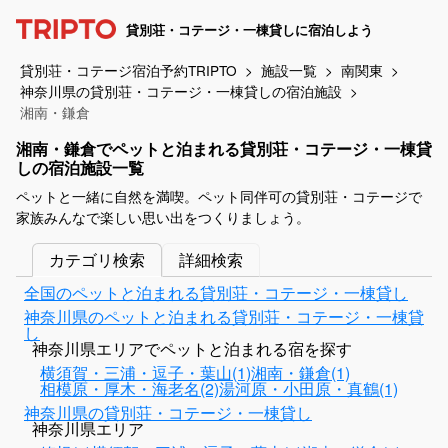
貸別荘・コテージ・一棟貸しに宿泊しよう
貸別荘・コテージ宿泊予約TRIPTO
施設一覧
南関東
神奈川県の貸別荘・コテージ・一棟貸しの宿泊施設
湘南・鎌倉
湘南・鎌倉でペットと泊まれる貸別荘・コテージ・一棟貸
しの宿泊施設一覧
ペットと一緒に自然を満喫。ペット同伴可の貸別荘・コテージで
家族みんなで楽しい思い出をつくりましょう。
カテゴリ検索
詳細検索
全国のペットと泊まれる貸別荘・コテージ・一棟貸し
神奈川県のペットと泊まれる貸別荘・コテージ・一棟貸
し
神奈川県エリアでペットと泊まれる宿を探す
横須賀・三浦・逗子・葉山(1)
湘南・鎌倉(1)
相模原・厚木・海老名(2)
湯河原・小田原・真鶴(1)
神奈川県の貸別荘・コテージ・一棟貸し
神奈川県エリア