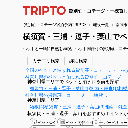
貸別荘・コテージ・一棟貸し
貸別荘・コテージ宿泊予約TRIPTO
施設一覧
南関東
横須賀・三浦・逗子・葉山で
ペットと一緒に自然を満喫。ペット同伴可の貸別荘・コテ
カテゴリ検索
詳細検索
全国のペットと泊まれる貸別荘・コテージ・一棟
神奈川県のペットと泊まれる貸別荘・コテージ・
神奈川県エリアでペットと泊まれる宿を探す
横須賀・三浦・逗子・葉山(1)
湘南・鎌倉(1)
相模
神奈川県の貸別荘・コテージ・一棟貸し
神奈川県エリア
箱根(4)
横須賀・三浦・逗子・葉山(3)
湘南・鎌倉(
横須賀・三浦・逗子・葉山をおすすめポイントか
ペットOK
ペット同伴不可
バーベキュー