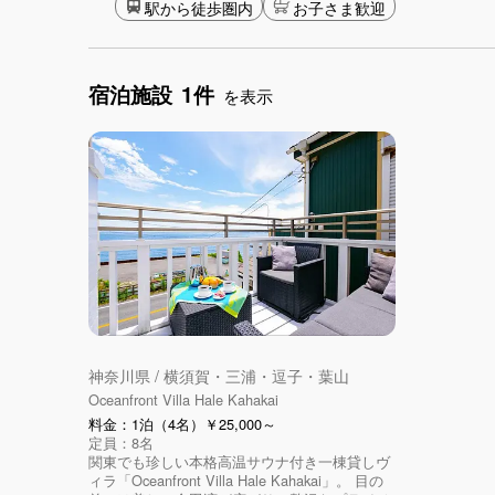
駅から徒歩圏内
お子さま歓迎
宿泊施設
1件
を表示
神奈川県 / 横須賀・三浦・逗子・葉山
Oceanfront Villa Hale Kahakai
料金：1泊（4名）￥25,000～
定員：8名
関東でも珍しい本格高温サウナ付き一棟貸しヴ
ィラ「Oceanfront Villa Hale Kahakai」。 目の