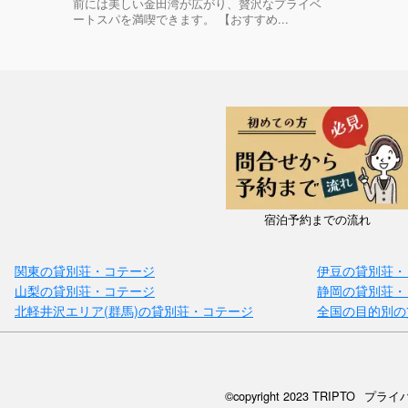
前には美しい金田湾が広がり、贅沢なプライベ
ートスパを満喫できます。 【おすすめ...
宿泊予約までの流れ
関東の貸別荘・コテージ
伊豆の貸別荘・
山梨の貸別荘・コテージ
静岡の貸別荘・
北軽井沢エリア(群馬)の貸別荘・コテージ
全国の目的別の
©copyright 2023 TRIPTO
プライ