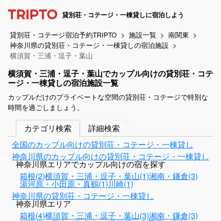
貸別荘・コテージ・一棟貸しに宿泊しよう
貸別荘・コテージ宿泊予約TRIPTO
施設一覧
南関東
神奈川県の貸別荘・コテージ・一棟貸しの宿泊施設
横須賀・三浦・逗子・葉山
横須賀・三浦・逗子・葉山でカップル向けの貸別荘・コテ
ージ・一棟貸しの宿泊施設一覧
カップルだけのプライベートな空間の貸別荘・コテージで特別な
時間を過ごしましょう。
カテゴリ検索
詳細検索
全国のカップル向けの貸別荘・コテージ・一棟貸し
神奈川県のカップル向けの貸別荘・コテージ・一棟貸し
神奈川県エリアでカップル向けの宿を探す
箱根(2)
横須賀・三浦・逗子・葉山(1)
湘南・鎌倉(3)
湯河原・小田原・真鶴(1)
川崎(1)
神奈川県の貸別荘・コテージ・一棟貸し
神奈川県エリア
箱根(4)
横須賀・三浦・逗子・葉山(3)
湘南・鎌倉(3)