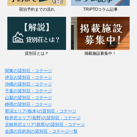
宿泊予約までの流れ
TRIPTOコラム記事
貸別荘とは？
掲載施設募集中！
関東の貸別荘・コテージ
伊豆の貸別荘・コテージ
沖縄の貸別荘・コテージ
千葉の貸別荘・コテージ
山梨の貸別荘・コテージ
静岡の貸別荘・コテージ
那須エリア(栃木)の貸別荘・コテージ
軽井沢エリア(長野)の貸別荘・コテージ
北軽井沢エリア(群馬)の貸別荘・コテージ
全国の目的別の貸別荘・コテージ一覧