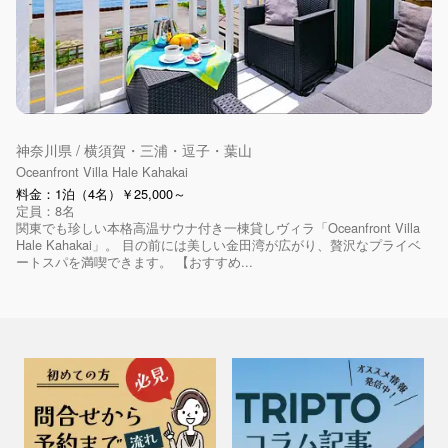
神奈川県 / 横須賀・三浦・逗子・葉山
Oceanfront Villa Hale Kahakai
料金：1泊（4名）￥25,000～
定員：8名
関東でも珍しい本格高温サウナ付き一棟貸しヴィラ「Oceanfront Villa
Hale Kahakai」。 目の前には美しい金田湾が広がり、贅沢なプライベ
ートスパを満喫できます。 【おすすめ...