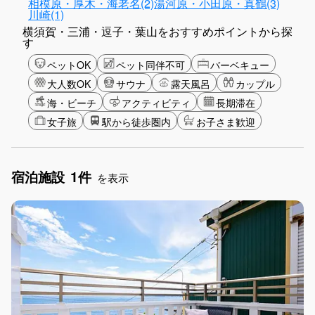
相模原・厚木・海老名(2)
湯河原・小田原・真鶴(3)
川崎(1)
横須賀・三浦・逗子・葉山をおすすめポイントから探
す
ペットOK
ペット同伴不可
バーベキュー
大人数OK
サウナ
露天風呂
カップル
海・ビーチ
アクティビティ
長期滞在
女子旅
駅から徒歩圏内
お子さま歓迎
宿泊施設
1件
を表示