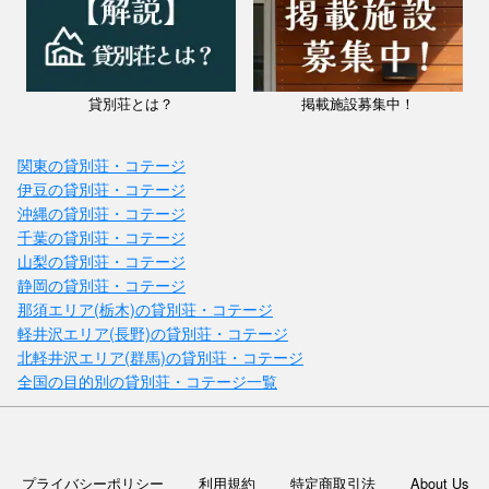
貸別荘とは？
掲載施設募集中！
関東の貸別荘・コテージ
伊豆の貸別荘・コテージ
沖縄の貸別荘・コテージ
千葉の貸別荘・コテージ
山梨の貸別荘・コテージ
静岡の貸別荘・コテージ
那須エリア(栃木)の貸別荘・コテージ
軽井沢エリア(長野)の貸別荘・コテージ
北軽井沢エリア(群馬)の貸別荘・コテージ
全国の目的別の貸別荘・コテージ一覧
プライバシーポリシー
利用規約
特定商取引法
About Us