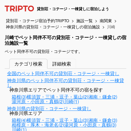
貸別荘・コテージ・一棟貸しに宿泊しよう
貸別荘・コテージ宿泊予約TRIPTO
施設一覧
南関東
神奈川県の貸別荘・コテージ・一棟貸しの宿泊施設
川崎
川崎でペット同伴不可の貸別荘・コテージ・一棟貸しの宿
泊施設一覧
ペット同伴不可の貸別荘・コテージです。
カテゴリ検索
詳細検索
全国のペット同伴不可の貸別荘・コテージ・一棟貸し
神奈川県のペット同伴不可の貸別荘・コテージ・一棟貸
し
神奈川県エリアでペット同伴不可の宿を探す
箱根(3)
横須賀・三浦・逗子・葉山(2)
湘南・鎌倉(2)
湯河原・小田原・真鶴(2)
川崎(1)
神奈川県の貸別荘・コテージ・一棟貸し
神奈川県エリア
箱根(4)
横須賀・三浦・逗子・葉山(3)
湘南・鎌倉(3)
相模原・厚木・海老名(2)
湯河原・小田原・真鶴(3)
川崎(1)