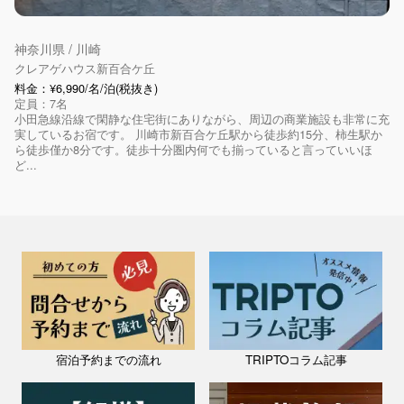
神奈川県 / 川崎
クレアゲハウス新百合ケ丘
料金：¥6,990/名/泊(税抜き)
定員：7名
小田急線沿線で閑静な住宅街にありながら、周辺の商業施設も非常に充
実しているお宿です。 川崎市新百合ケ丘駅から徒歩約15分、柿生駅か
ら徒歩僅か8分です。徒歩十分圏内何でも揃っていると言っていいほ
ど...
宿泊予約までの流れ
TRIPTOコラム記事