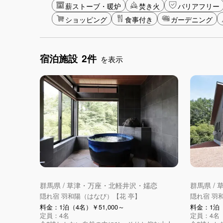
薪ストーブ・暖炉
焚き火
バリアフリー
ショッピング
食事付き
ガーデニング
宿泊施設
2件
を表示
群馬県 / 草津・万座・北軽井沢・嬬恋
群馬県 /
隠れ宿 羽和陽（はなび）【花 亭】
隠れ宿 羽
料金：1泊（4名）￥51,000～
料金：1泊（
定員：4名
定員：4名