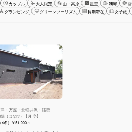
カップル
大人限定
山・高原
星空
湖畔
雪
グランピング
グリーンツーリズム
長期滞在
女子旅
 草津・万座・北軽井沢・嬬恋
和陽（はなび）【月 亭】
4名）￥51,000～