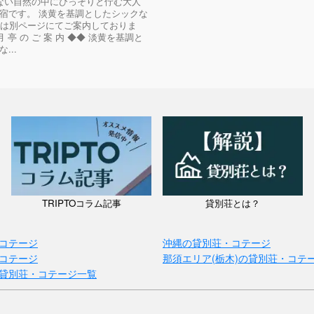
ない自然の中にひっそりと佇む大人
宿です。 淡黄を基調としたシックな
>は別ページにてご案内しておりま
月 亭 の ご 案 内 ◆◆ 淡黄を基調と
...
TRIPTOコラム記事
貸別荘とは？
コテージ
沖縄の貸別荘・コテージ
コテージ
那須エリア(栃木)の貸別荘・コテ
貸別荘・コテージ一覧