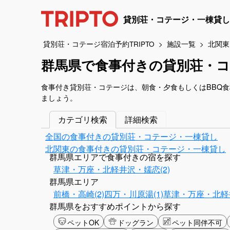
貸別荘・コテージ・一棟貸し
貸別荘・コテージ宿泊予約TRIPTO
施設一覧
北関東
群馬県で食事付きの貸別荘・コ
食事付き貸別荘・コテージは、朝食・夕食もしくはBBQ
ましょう。
カテゴリ検索
詳細検索
全国の食事付きの貸別荘・コテージ・一棟貸し
北関東の食事付きの貸別荘・コテージ・一棟貸し
群馬県エリアで食事付きの宿を探す
草津・万座・北軽井沢・嬬恋(2)
群馬県エリア
前橋・高崎(2)
四万・川原湯(1)
草津・万座・北軽井
群馬県をおすすめポイントから探す
ペットOK
ドッグラン
ペット同伴不可