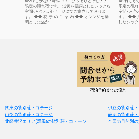
全2棟しかない自然の中にひっそりと佇む大人
全2棟しか
限定の隠れ宿です。 淡黄を基調としたシックな
限定の隠れ
空間<月亭>は別ページにてご案内しておりま
空間<月亭
す。 ◆◆ 花 亭 の ご 案 内 ◆◆ オレンジを基
す。 ◆◆ 
調とした温か...
したシックな
宿泊予約までの流れ
関東の貸別荘・コテージ
伊豆の貸別荘・
山梨の貸別荘・コテージ
静岡の貸別荘・
北軽井沢エリア(群馬)の貸別荘・コテージ
全国の目的別の