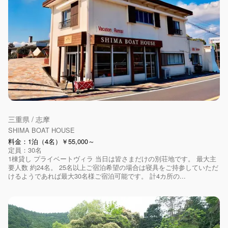
三重県 / 志摩
SHIMA BOAT HOUSE
料金：1泊（4名）￥55,000～
定員：30名
1棟貸し プライベートヴィラ 当日は皆さまだけの別荘地です。 最大主
要人数 約24名。 25名以上ご宿泊希望の場合は寝具をご持参していただ
けるようであれば最大30名様ご宿泊可能です。 計4カ所の...