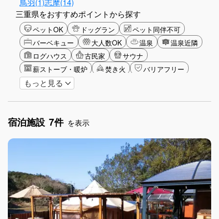
鳥羽(1)
志摩(14)
三重県をおすすめポイントから探す
ペットOK
ドッグラン
ペット同伴不可
バーベキュー
大人数OK
温泉
温泉近隣
ログハウス
古民家
サウナ
薪ストーブ・暖炉
焚き火
バリアフリー
もっと見る
カップル
大人限定
山・高原
海・ビーチ
星空
湖畔
ゴルフ
釣り
アクティビティ
ショッピング
ガーデニング
宿泊施設
7件
グランピング
グリーンツーリズム
長期滞在
を表示
女子旅
手持ち花火OK
お子さま歓迎
アメニティ