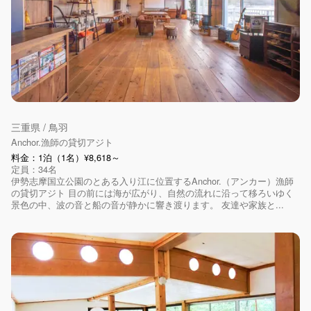
三重県 / 鳥羽
Anchor.漁師の貸切アジト
料金：1泊（1名）¥8,618～
定員：34名
伊勢志摩国立公園のとある入り江に位置するAnchor.（アンカー）漁師
の貸切アジト 目の前には海が広がり、自然の流れに沿って移ろいゆく
景色の中、波の音と船の音が静かに響き渡ります。 友達や家族と...