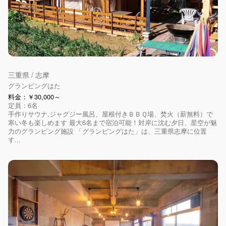
三重県 / 志摩
グランピングはた
料金：￥30,000～
定員：6名
手作りサウナ,ジャグジー風呂、屋根付きＢＢＱ場、焚火（薪無料）で
寒い冬も楽しめます 最大6名まで宿泊可能！対岸に沈む夕日、星空が魅
力のグランピング施設 「グランピングはた」は、三重県志摩に位置
す...