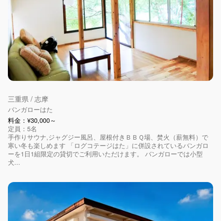
三重県 / 志摩
バンガローはた
料金：¥30,000～
定員：5名
手作りサウナ,ジャグジー風呂、屋根付きＢＢＱ場、焚火（薪無料）で
寒い冬も楽しめます 「ログコテージはた」に併設されているバンガロ
ーを1日1組限定の貸切でご利用いただけます。 バンガローでは小型
犬...