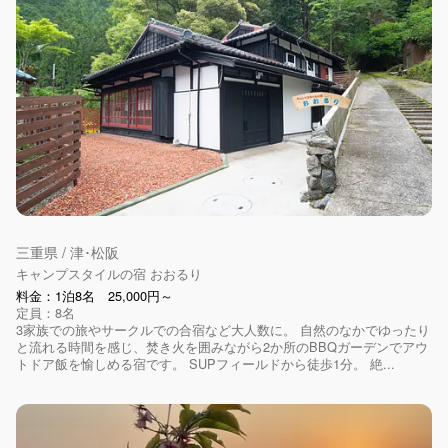
三重県 / 津･松阪
キャンプスタイルの宿 おおるり
料金：1泊8名 25,000円～
定員：8名
3家族での旅やサークルでの合宿など大人数に。 自然のなかでゆったり
と流れる時間を感じ、焚き火を囲みながら2か所のBBQガーデンでアウ
トドア飯を愉しめる宿です。 SUPフィールドから徒歩1分。 絶...