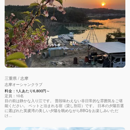
三重県 / 志摩
志摩オーシャンクラブ
料金：1人あたり6,800円～
定員：10名
目の前は静かな入り江です。 普段味わえない非日常的な雰囲気をご堪
能ください。 ペットと泊まれる宿（貸し別荘）です。 日本の夕陽百選
に選ばれた英虞湾の美しい夕陽を眺めながらBBQをお楽しみいただ
け...