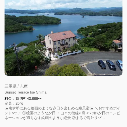
三重県 / 志摩
Sunset Terrace Ise Shima
料金：貸切¥143,000〜
定員：20名
🖼️南伊勢にある絵画のような夕日を楽しめる絶景宿🖼️ ＼おすすめポイ
ント5つ／ ①絵画のような夕日 ・山々の稜線× 島々× 海×夕日のコンビ
ネーションが織りなす絵画のような絶景 ②まるで海外リゾ...