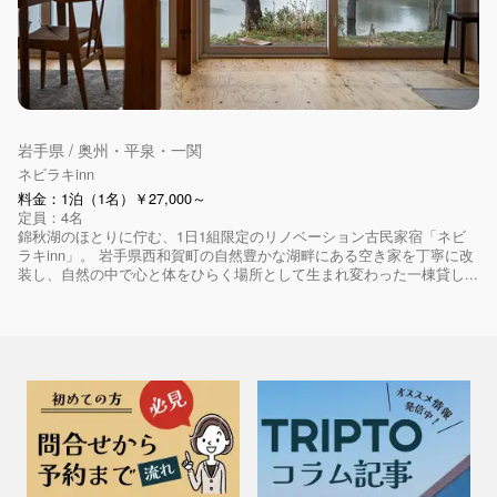
岩手県 / 奥州・平泉・一関
ネビラキinn
料金：1泊（1名）￥27,000～
定員：4名
錦秋湖のほとりに佇む、1日1組限定のリノベーション古民家宿「ネビ
ラキinn」。 岩手県西和賀町の自然豊かな湖畔にある空き家を丁寧に改
装し、自然の中で心と体をひらく場所として生まれ変わった一棟貸し...