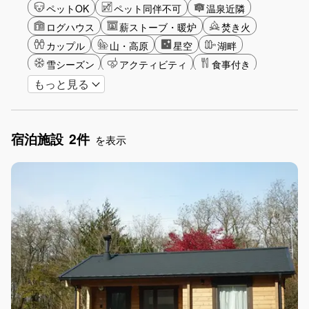
ペットOK
ペット同伴不可
温泉近隣
ログハウス
薪ストーブ・暖炉
焚き火
カップル
山・高原
星空
湖畔
雪シーズン
アクティビティ
食事付き
もっと見る
長期滞在
女子旅
駅から徒歩圏内
お子さま歓迎
宿泊施設
2件
を表示