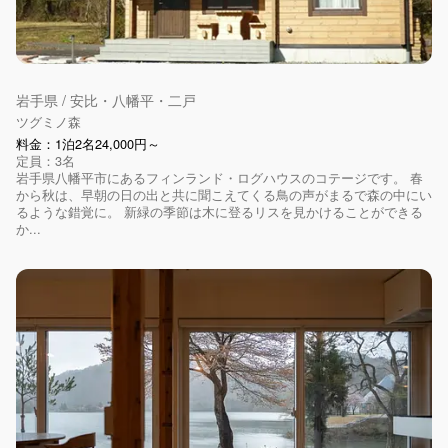
岩手県 / 安比・八幡平・二戸
ツグミノ森
料金：1泊2名24,000円～
定員：3名
岩手県八幡平市にあるフィンランド・ログハウスのコテージです。 春
から秋は、早朝の日の出と共に聞こえてくる鳥の声がまるで森の中にい
るような錯覚に。 新緑の季節は木に登るリスを見かけることができる
か...