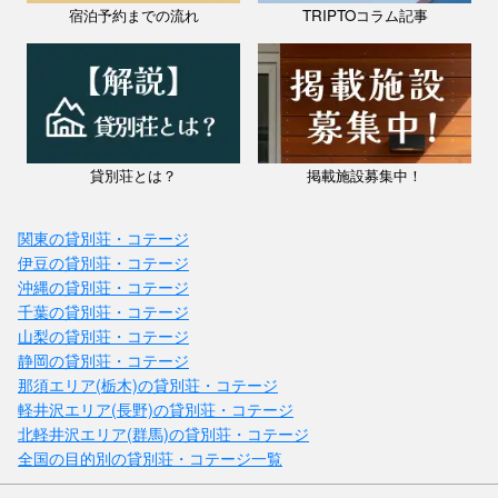
宿泊予約までの流れ
TRIPTOコラム記事
貸別荘とは？
掲載施設募集中！
関東の貸別荘・コテージ
伊豆の貸別荘・コテージ
沖縄の貸別荘・コテージ
千葉の貸別荘・コテージ
山梨の貸別荘・コテージ
静岡の貸別荘・コテージ
那須エリア(栃木)の貸別荘・コテージ
軽井沢エリア(長野)の貸別荘・コテージ
北軽井沢エリア(群馬)の貸別荘・コテージ
全国の目的別の貸別荘・コテージ一覧