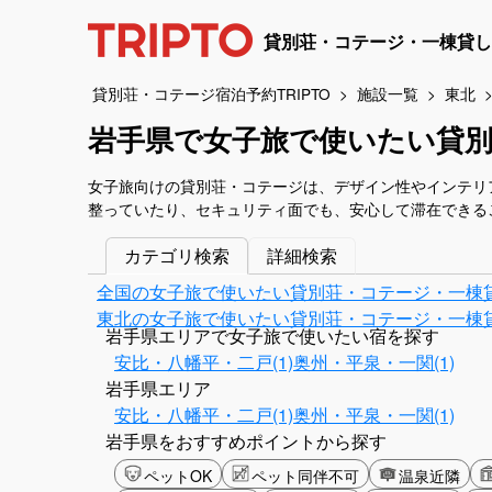
貸別荘・コテージ・一棟貸し
貸別荘・コテージ宿泊予約TRIPTO
施設一覧
東北
岩手県で女子旅で使いたい貸
女子旅向けの貸別荘・コテージは、デザイン性やインテリ
整っていたり、セキュリティ面でも、安心して滞在できる
カテゴリ検索
詳細検索
全国の女子旅で使いたい貸別荘・コテージ・一棟
東北の女子旅で使いたい貸別荘・コテージ・一棟
岩手県エリアで女子旅で使いたい宿を探す
安比・八幡平・二戸(1)
奥州・平泉・一関(1)
岩手県エリア
安比・八幡平・二戸(1)
奥州・平泉・一関(1)
岩手県をおすすめポイントから探す
ペットOK
ペット同伴不可
温泉近隣