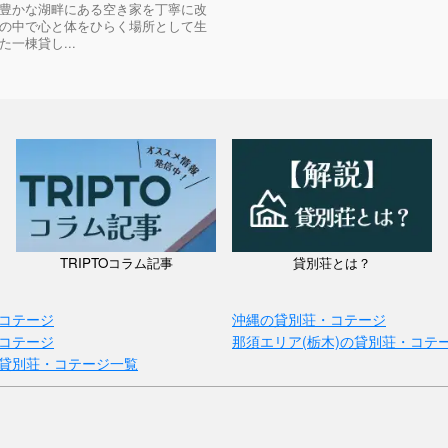
豊かな湖畔にある空き家を丁寧に改
の中で心と体をひらく場所として生
一棟貸し...
TRIPTOコラム記事
貸別荘とは？
コテージ
沖縄の貸別荘・コテージ
コテージ
那須エリア(栃木)の貸別荘・コテ
貸別荘・コテージ一覧