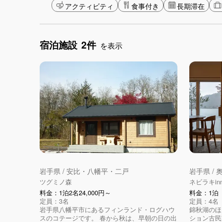
アクティビティ
食事付き
長期滞在
宿泊施設
2件
を表示
岩手県 / 安比・八幡平・二戸
岩手県 /
ツグミノ森
ネビラキin
料金：1泊2名24,000円～
料金：1泊（
定員：3名
定員：4名
岩手県八幡平市にあるフィンランド・ログハウ
錦秋湖のほ
スのコテージです。 春から秋は、早朝の日の出
ション古民