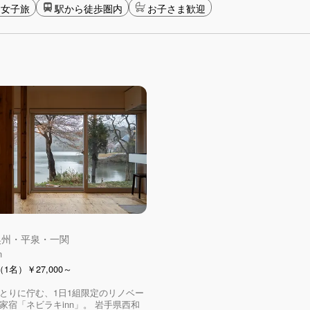
女子旅
駅から徒歩圏内
お子さま歓迎
 奥州・平泉・一関
n
1名）￥27,000～
とりに佇む、1日1組限定のリノベー
家宿「ネビラキinn」。 岩手県西和