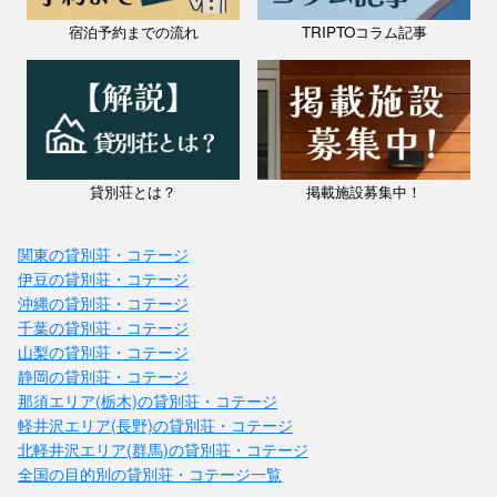
宿泊予約までの流れ
TRIPTOコラム記事
貸別荘とは？
掲載施設募集中！
関東の貸別荘・コテージ
伊豆の貸別荘・コテージ
沖縄の貸別荘・コテージ
千葉の貸別荘・コテージ
山梨の貸別荘・コテージ
静岡の貸別荘・コテージ
那須エリア(栃木)の貸別荘・コテージ
軽井沢エリア(長野)の貸別荘・コテージ
北軽井沢エリア(群馬)の貸別荘・コテージ
全国の目的別の貸別荘・コテージ一覧