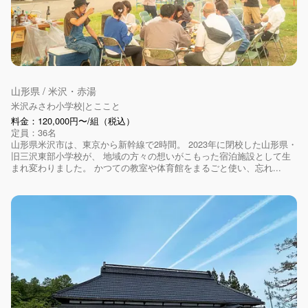
山形県 / 米沢・赤湯
米沢みさわ小学校|とここと
料金：120,000円〜/組（税込）
定員：36名
山形県米沢市は、東京から新幹線で2時間。 2023年に閉校した山形県・
旧三沢東部小学校が、 地域の方々の想いがこもった宿泊施設として生
まれ変わりました。 かつての教室や体育館をまるごと使い、忘れ...