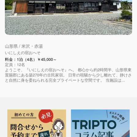
山形県 / 米沢・赤湯
いにしえの宿おへそ
料金：1泊（4名）￥45,000～
定員：12名
ようこそ、『いにしえの宿おへそ』へ。 都心から約2時間半、山形県東
置賜郡にある築270年の古民家宿。 日常の喧騒から少し離れて、静けさ
と自然に身を委ねられる完全プライベートな空間です。 当施設は...