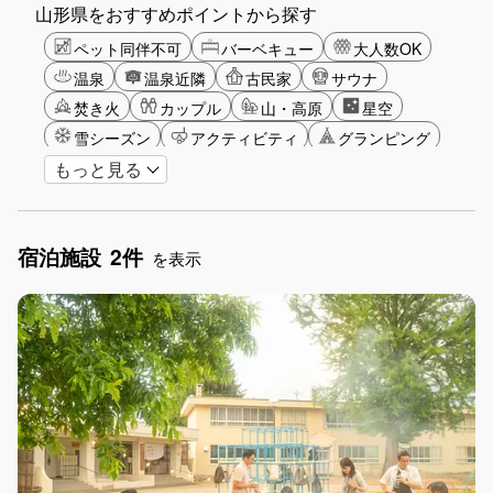
山形県をおすすめポイントから探す
ペット同伴不可
バーベキュー
大人数OK
温泉
温泉近隣
古民家
サウナ
焚き火
カップル
山・高原
星空
雪シーズン
アクティビティ
グランピング
もっと見る
グリーンツーリズム
長期滞在
女子旅
駅から徒歩圏内
手持ち花火OK
お子さま歓迎
アメニティ
宿泊施設
2件
を表示