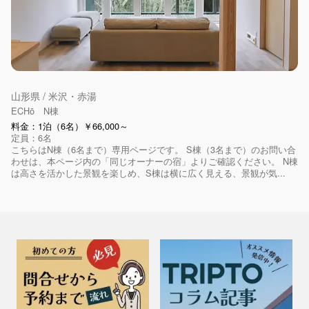
山形県 / 米沢・赤湯
ECHō N棟
料金：1泊（6名）￥66,000～
定員：6名
こちらはN棟（6名まで）専用ページです。 S棟（3名まで）のお問い合
わせは、本ページ内の「同じオーナーの宿」よりご確認ください。 N棟
は高さを活かした景観を楽しめ、S棟は横に広く見える、景観が気...