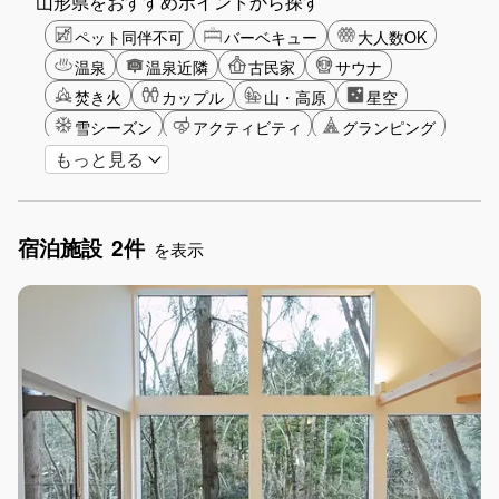
山形県をおすすめポイントから探す
ペット同伴不可
バーベキュー
大人数OK
温泉
温泉近隣
古民家
サウナ
焚き火
カップル
山・高原
星空
雪シーズン
アクティビティ
グランピング
もっと見る
グリーンツーリズム
長期滞在
女子旅
駅から徒歩圏内
手持ち花火OK
お子さま歓迎
アメニティ
宿泊施設
2件
を表示