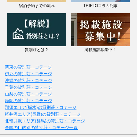
宿泊予約までの流れ
TRIPTOコラム記事
貸別荘とは？
掲載施設募集中！
関東の貸別荘・コテージ
伊豆の貸別荘・コテージ
沖縄の貸別荘・コテージ
千葉の貸別荘・コテージ
山梨の貸別荘・コテージ
静岡の貸別荘・コテージ
那須エリア(栃木)の貸別荘・コテージ
軽井沢エリア(長野)の貸別荘・コテージ
北軽井沢エリア(群馬)の貸別荘・コテージ
全国の目的別の貸別荘・コテージ一覧