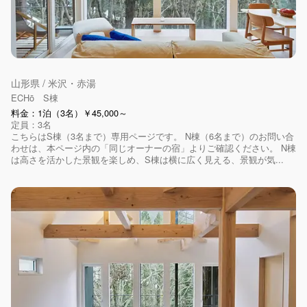
山形県 / 米沢・赤湯
ECHō S棟
料金：1泊（3名）￥45,000～
定員：3名
こちらはS棟（3名まで）専用ページです。 N棟（6名まで）のお問い合
わせは、本ページ内の「同じオーナーの宿」よりご確認ください。 N棟
は高さを活かした景観を楽しめ、S棟は横に広く見える、景観が気...