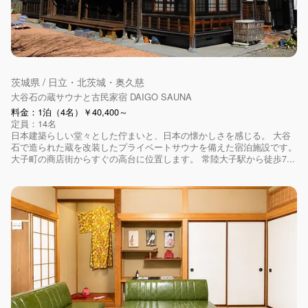
茨城県 / 日立・北茨城・奥久慈
大谷石の蔵サウナと古民家宿 DAIGO SAUNA
料金：1泊（4名）￥40,400～
定員：14名
日本建築らしい堂々とした佇まいと、日本の懐かしさを感じる。 大谷
石で造られた蔵を改装したプライベートサウナを備えた宿泊施設です。
大子町の商店街からすぐの高台に位置します。 常陸大子駅から徒歩7...