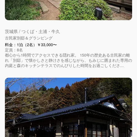
茨城県 / つくば・土浦・牛久
古民家別邸＆グランピング
料金：1泊（2名）￥33,000〜
定員：8名
都心から1時間でアクセスできる隠れ家。 150年の歴史ある古民家の離
れ「別邸」で懐かしさと静けさを感じながら、もみじに囲まれた専用の
内庭と森のキッチンテラスでのんびりした時間をお過ごしくださ...