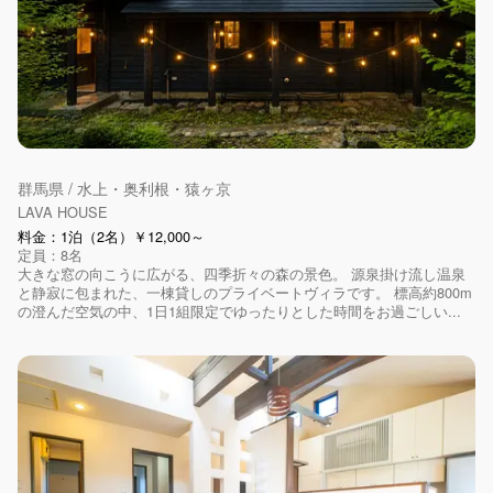
群馬県 / 水上・奥利根・猿ヶ京
LAVA HOUSE
料金：1泊（2名）￥12,000～
定員：8名
大きな窓の向こうに広がる、四季折々の森の景色。 源泉掛け流し温泉
と静寂に包まれた、一棟貸しのプライベートヴィラです。 標高約800m
の澄んだ空気の中、1日1組限定でゆったりとした時間をお過ごしい...