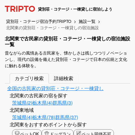
貸別荘・コテージ・一棟貸しに宿泊しよう
貸別荘・コテージ宿泊予約TRIPTO
施設一覧
北関東の貸別荘・コテージ・一棟貸しの宿泊施設
北関東で古民家の貸別荘・コテージ・一棟貸しの宿泊施設
一覧
昔ながらの風情ある古民家を、懐かしさは残しつつリノベーショ
ンし、現代の設備を備えた貸別荘・コテージで日本の伝統と文化
に触れる体験を。
カテゴリ検索
詳細検索
全国の古民家の貸別荘・コテージ・一棟貸し
北関東の古民家の宿を探す
茨城県(2)
栃木県(4)
群馬県(3)
北関東地域
茨城県(4)
栃木県(78)
群馬県(37)
北関東をおすすめポイントから探す
ペットOK
ドッグラン
ペット同伴不可