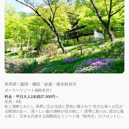
群馬県 / 藤岡・磯部・妙義・碓氷軽井沢
ポーラーリゾート南軽井沢1
料金：平日大人2名様27,500円～
定員：8名
杜と湖畔とわたし 視界に広がる緑と景色に癒されて 壮大な嶺々が広が
る眺望の丘へ、清々しい森の湖畔が目の前に！ 四季に彩られ､清涼な風
が吹く、日本を代表する国際的なリゾート地『軽井沢』のフロントに...