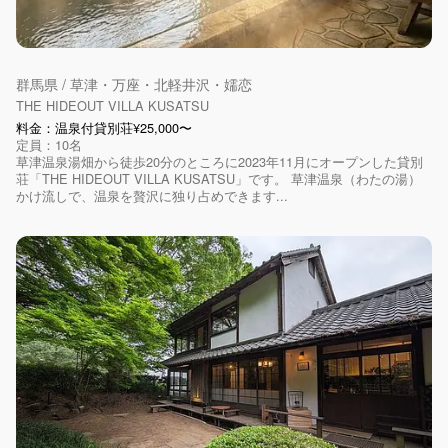
群馬県 / 草津・万座・北軽井沢・嬬恋
THE HIDEOUT VILLA KUSATSU
料金：温泉付貸別荘¥25,000〜
定員：10名
草津温泉湯畑から徒歩20分のところに2023年11月にオープンした貸別
荘「THE HIDEOUT VILLA KUSATSU」です。 草津温泉（わたの湯）
かけ流しで、温泉を贅沢に独り占めできます...