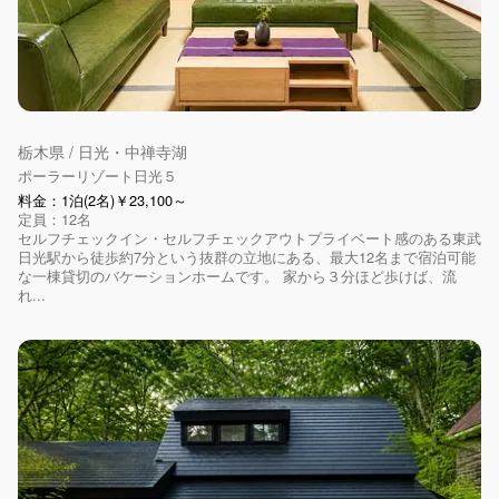
栃木県 / 日光・中禅寺湖
ポーラーリゾート日光５
料金：1泊(2名)￥23,100～
定員：12名
セルフチェックイン・セルフチェックアウトプライベート感のある東武
日光駅から徒歩約7分という抜群の立地にある、最大12名まで宿泊可能
な一棟貸切のバケーションホームです。 家から３分ほど歩けば、流
れ...