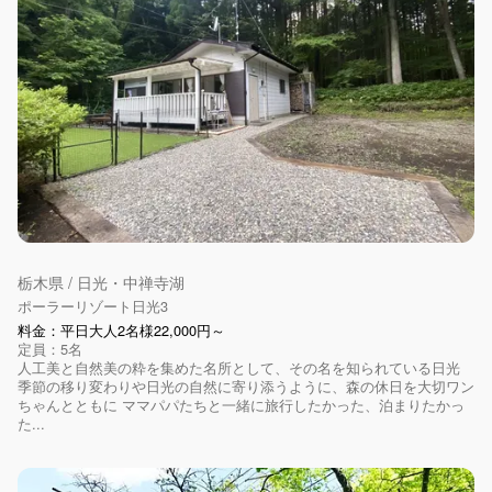
栃木県 / 日光・中禅寺湖
ポーラーリゾート日光3
料金：平日大人2名様22,000円～
定員：5名
人工美と自然美の粋を集めた名所として、その名を知られている日光
季節の移り変わりや日光の自然に寄り添うように、森の休日を大切ワン
ちゃんとともに ママパパたちと一緒に旅行したかった、泊まりたかっ
た...