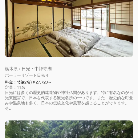
栃木県 / 日光・中禅寺湖
ポーラーリゾート日光４
料金：1泊(2名)￥27,720～
定員：11名
日光には多くの歴史的建造物や神社仏閣があります。特に有名なのが日
光東照宮で、日本を代表する観光名所の一つです。また、歴史的な町並
みや温泉地も多く、日本の伝統文化や風習を感じることができます。
そ...