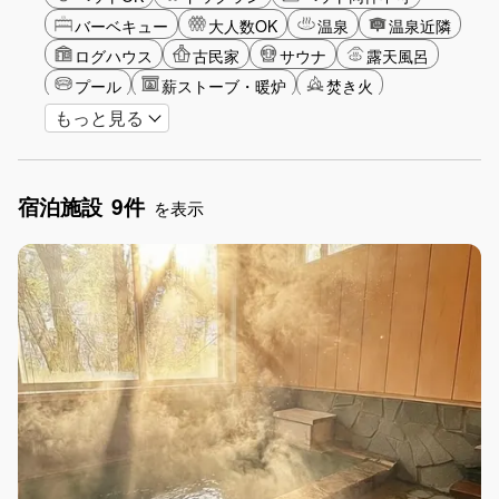
バーベキュー
大人数OK
温泉
温泉近隣
ログハウス
古民家
サウナ
露天風呂
プール
薪ストーブ・暖炉
焚き火
もっと見る
バリアフリー
カップル
大人限定
山・高原
海・ビーチ
星空
湖畔
雪シーズン
ゴルフ
釣り
アクティビティ
宿泊施設
9件
ショッピング
食事付き
ガーデニング
を表示
グランピング
グリーンツーリズム
長期滞在
女子旅
駅から徒歩圏内
手持ち花火OK
お子さま歓迎
アメニティ