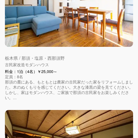
栃木県 / 那須・塩原・西那須野
古民家改造モダンハウス
料金：1泊（4名）￥25,000～
定員：8名
那須の麓にある、もともとは農家の古民家だった家をリフォームしまし
た。木のぬくもりを感じてください。大きな漆黒の梁を見てください。
しかし、家はモダンハウス、ご家族で那須の古民家をお楽しみくださ
い。...