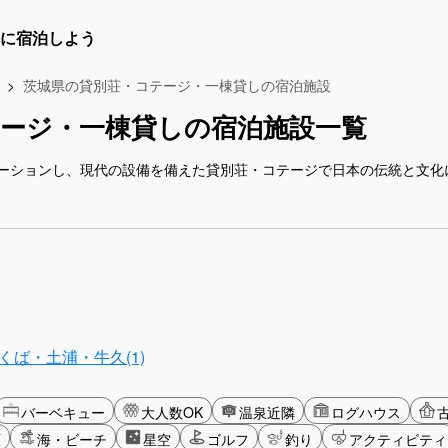
に宿泊しよう
茨城県の貸別荘・コテージ・一棟貸しの宿泊施設
ージ・一棟貸しの宿泊施設一覧
ーションし、現代の設備を備えた貸別荘・コテージで日本の伝統と文化
くば・土浦・牛久(1)
バーベキュー
大人数OK
温泉近隣
ログハウス
原
海・ビーチ
星空
ゴルフ
釣り
アクティビティ