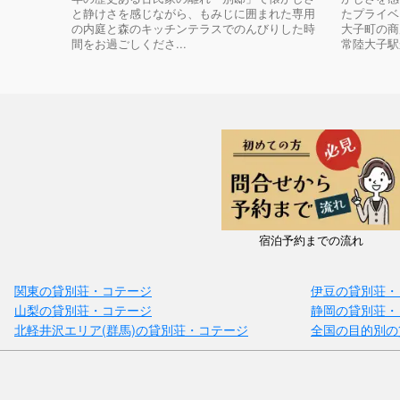
と静けさを感じながら、もみじに囲まれた専用
たプライベ
の内庭と森のキッチンテラスでのんびりした時
大子町の商
間をお過ごしくださ...
常陸大子駅か
宿泊予約までの流れ
関東の貸別荘・コテージ
伊豆の貸別荘・
山梨の貸別荘・コテージ
静岡の貸別荘・
北軽井沢エリア(群馬)の貸別荘・コテージ
全国の目的別の