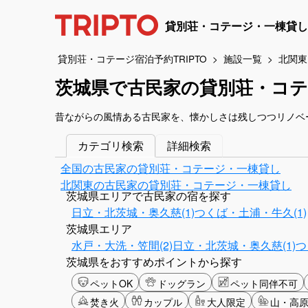
貸別荘・コテージ・一棟貸し
貸別荘・コテージ宿泊予約TRIPTO
施設一覧
北関東
茨城県で古民家の貸別荘・コテ
昔ながらの風情ある古民家を、懐かしさは残しつつリノベ
カテゴリ検索
詳細検索
全国の古民家の貸別荘・コテージ・一棟貸し
北関東の古民家の貸別荘・コテージ・一棟貸し
茨城県エリアで古民家の宿を探す
日立・北茨城・奥久慈(1)
つくば・土浦・牛久(1)
茨城県エリア
水戸・大洗・笠間(2)
日立・北茨城・奥久慈(1)
つ
茨城県をおすすめポイントから探す
ペットOK
ドッグラン
ペット同伴不可
焚き火
カップル
大人限定
山・高