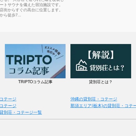
ートサウナを備えた宿泊施設です。
店街からすぐの高台に位置します。
ら徒歩7...
TRIPTOコラム記事
貸別荘とは？
コテージ
沖縄の貸別荘・コテージ
コテージ
那須エリア(栃木)の貸別荘・コテ
貸別荘・コテージ一覧