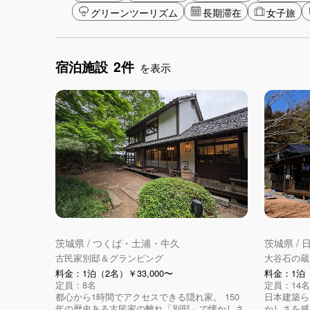
グリーンツーリズム
長期滞在
女子旅
宿泊施設
2件
を表示
茨城県 / つくば・土浦・牛久
茨城県 /
古民家別邸＆グランピング
大谷石の蔵サ
料金：1泊（2名）￥33,000〜
料金：1泊（
定員：8名
定員：14名
都心から1時間でアクセスできる隠れ家。 150
日本建築ら
年の歴史ある古民家の離れ「別邸」で懐かしさ
かしさを感