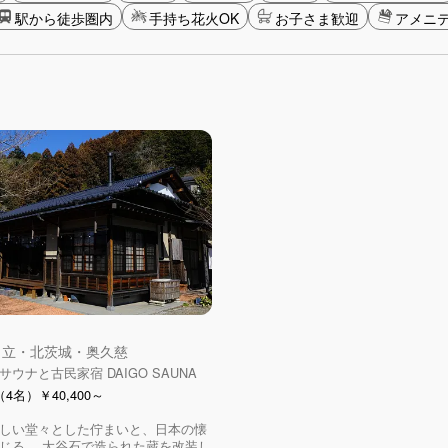
駅から徒歩圏内
手持ち花火OK
お子さま歓迎
アメニ
 日立・北茨城・奥久慈
ウナと古民家宿 DAIGO SAUNA
4名）￥40,400～
しい堂々とした佇まいと、日本の懐
じる。 大谷石で造られた蔵を改装し