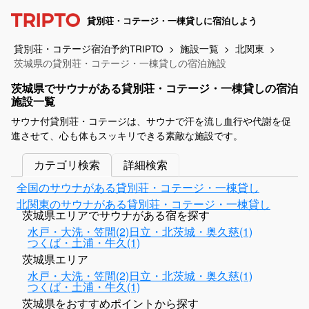
貸別荘・コテージ・一棟貸しに宿泊しよう
貸別荘・コテージ宿泊予約TRIPTO
施設一覧
北関東
茨城県の貸別荘・コテージ・一棟貸しの宿泊施設
茨城県でサウナがある貸別荘・コテージ・一棟貸しの宿泊
施設一覧
サウナ付貸別荘・コテージは、サウナで汗を流し血行や代謝を促
進させて、心も体もスッキリできる素敵な施設です。
カテゴリ検索
詳細検索
全国のサウナがある貸別荘・コテージ・一棟貸し
北関東のサウナがある貸別荘・コテージ・一棟貸し
茨城県エリアでサウナがある宿を探す
水戸・大洗・笠間(2)
日立・北茨城・奥久慈(1)
つくば・土浦・牛久(1)
茨城県エリア
水戸・大洗・笠間(2)
日立・北茨城・奥久慈(1)
つくば・土浦・牛久(1)
茨城県をおすすめポイントから探す