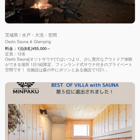
茨城県 / 水戸・大洗・笠間
Osoto Sauna & Glamping
料金：1泊(8名)¥55,000～
定員：12名
Osoto Sauna[オソトサウナ]ではいつより、少し贅沢なアウトドア体験
ができる場所 1日1組限定、フィンランド式サウナ付きのプライベート
空間です！ 当施設は森の中にポツンとある施設で1日1...