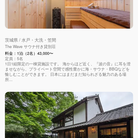
茨城県 / 水戸・大洗・笠間
The Wave サウナ付き貸別荘
料金：1泊（2名）43,000〜
定員：5名
1日1組限定の一棟貸施設です。 海からほど近く、『波の音』に耳を澄
ませながら、プライベート空間で感性豊かに海・サウナ・BBQなどを
愉しむことができます。 日本にはまだまだ知られざる魅力のある場
所...