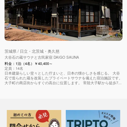
茨城県 / 日立・北茨城・奥久慈
大谷石の蔵サウナと古民家宿 DAIGO SAUNA
料金：1泊（4名）￥40,400～
定員：14名
日本建築らしい堂々とした佇まいと、日本の懐かしさを感じる。 大谷
石で造られた蔵を改装したプライベートサウナを備えた宿泊施設です。
大子町の商店街からすぐの高台に位置します。 常陸大子駅から徒歩7...