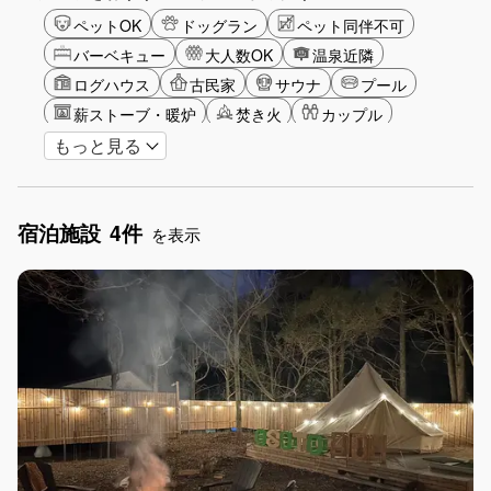
ペットOK
ドッグラン
ペット同伴不可
バーベキュー
大人数OK
温泉近隣
ログハウス
古民家
サウナ
プール
薪ストーブ・暖炉
焚き火
カップル
もっと見る
大人限定
山・高原
海・ビーチ
星空
ゴルフ
釣り
アクティビティ
ガーデニング
グランピング
宿泊施設
4件
グリーンツーリズム
長期滞在
女子旅
を表示
駅から徒歩圏内
手持ち花火OK
お子さま歓迎
アメニティ