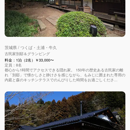
茨城県 / つくば・土浦・牛久
古民家別邸＆グランピング
料金：1泊（2名）￥33,000〜
定員：8名
都心から1時間でアクセスできる隠れ家。 150年の歴史ある古民家の離
れ「別邸」で懐かしさと静けさを感じながら、もみじに囲まれた専用の
内庭と森のキッチンテラスでのんびりした時間をお過ごしくださ...