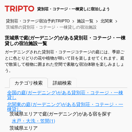
貸別荘・コテージ・一棟貸しに宿泊しよう
貸別荘・コテージ宿泊予約TRIPTO
施設一覧
北関東
茨城県の貸別荘・コテージ・一棟貸しの宿泊施設
茨城県で庭(ガーデニング)がある貸別荘・コテージ・一棟
貸しの宿泊施設一覧
ガーデニングされた貸別荘・コテージコテージの庭には、季節ご
とに色とりどりの花や植物が咲いて目を楽しませてくれます。庭
で散策して植物に囲まれた空間で素敵な宿泊体験を楽しみましょ
う。
カテゴリ検索
詳細検索
全国の庭(ガーデニング)がある貸別荘・コテージ・一棟
貸し
北関東の庭(ガーデニング)がある貸別荘・コテージ・一
棟貸し
茨城県エリアで庭(ガーデニング)がある宿を探す
水戸・大洗・笠間(1)
茨城県エリア