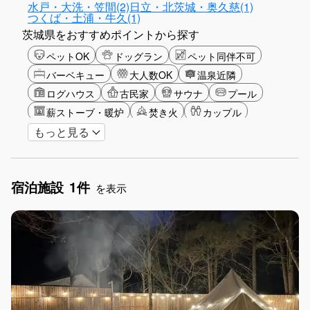
水戸・大洗・笠間(2)
日立・北茨城・奥久慈(1)
つくば・土浦・牛久(1)
茨城県をおすすめポイントから探す
ペットOK
ドッグラン
ペット同伴不可
バーベキュー
大人数OK
温泉近隣
ログハウス
古民家
サウナ
プール
薪ストーブ・暖炉
焚き火
カップル
もっと見る
大人限定
山・高原
海・ビーチ
星空
ゴルフ
釣り
アクティビティ
ガーデニング
グランピング
宿泊施設
1件
グリーンツーリズム
長期滞在
女子旅
を表示
駅から徒歩圏内
手持ち花火OK
お子さま歓迎
アメニティ