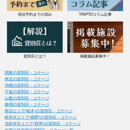
宿泊予約までの流れ
TRIPTOコラム記事
貸別荘とは？
掲載施設募集中！
関東の貸別荘・コテージ
伊豆の貸別荘・コテージ
沖縄の貸別荘・コテージ
千葉の貸別荘・コテージ
山梨の貸別荘・コテージ
静岡の貸別荘・コテージ
那須エリア(栃木)の貸別荘・コテージ
軽井沢エリア(長野)の貸別荘・コテージ
北軽井沢エリア(群馬)の貸別荘・コテージ
全国の目的別の貸別荘・コテージ一覧