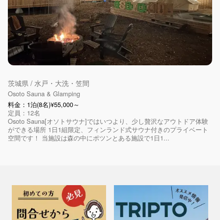
茨城県 / 水戸・大洗・笠間
Osoto Sauna & Glamping
料金：1泊(8名)¥55,000～
定員：12名
Osoto Sauna[オソトサウナ]ではいつより、少し贅沢なアウトドア体験
ができる場所 1日1組限定、フィンランド式サウナ付きのプライベート
空間です！ 当施設は森の中にポツンとある施設で1日1...