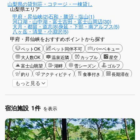
山梨県の貸別荘・コテージ・一棟貸し
山梨県エリア
甲府・昇仙峡(2)
石和・勝沼・塩山(1)
河口湖・山中湖・富士吉田・富士山周辺(30)
大月・都留・道志(8)
身延・下部・南アルプス(5)
八ヶ岳・清里・小淵沢(5)
甲府・昇仙峡をおすすめポイントから探す
ペットOK
ペット同伴不可
バーベキュー
大人数OK
温泉近隣
カップル
星空
富士山眺望
湖畔
雪シーズン
ゴルフ
釣り
アクティビティ
食事付き
長期滞在
もっと見る
女子旅
お子さま歓迎
宿泊施設
1件
を表示