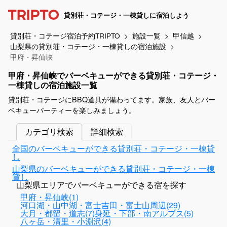
貸別荘・コテージ・一棟貸しに宿泊しよう
貸別荘・コテージ宿泊予約TRIPTO
施設一覧
甲信越
山梨県の貸別荘・コテージ・一棟貸しの宿泊施設
甲府・昇仙峡
甲府・昇仙峡でバーベキューができる貸別荘・コテージ・
一棟貸しの宿泊施設一覧
貸別荘・コテージにBBQ道具が備わってます。家族、友人とバー
ベキューパーティーを楽しみましょう。
カテゴリ検索
詳細検索
全国のバーベキューができる貸別荘・コテージ・一棟貸
し
山梨県のバーベキューができる貸別荘・コテージ・一棟
貸し
山梨県エリアでバーベキューができる宿を探す
甲府・昇仙峡(1)
河口湖・山中湖・富士吉田・富士山周辺(29)
大月・都留・道志(7)
身延・下部・南アルプス(5)
八ヶ岳・清里・小淵沢(4)