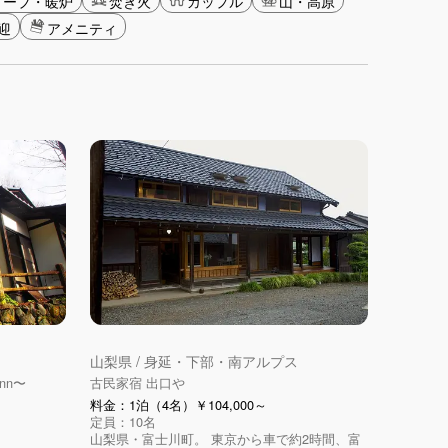
トーブ・暖炉
焚き火
カップル
山・高原
迎
アメニティ
山梨県 / 身延・下部・南アルプス
nn〜
古民家宿 出口や
料金：1泊（4名）￥104,000～
定員：10名
山梨県・富士川町。 東京から車で約2時間、富