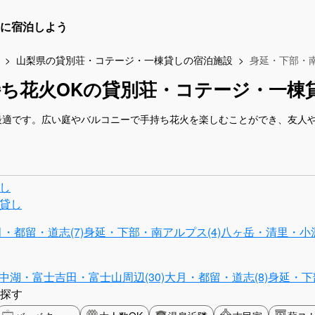
に宿泊しよう
山梨県の貸別荘・コテージ・一棟貸しの宿泊施設
身延・下部・
ち花火OKの貸別荘・コテージ・一棟
最適です。広い庭やバルコニーで手持ち花火を楽しむことができ、友人
し
貸し
・都留・道志(7)
身延・下部・南アルプス(4)
八ヶ岳・清里・小淵
中湖・富士吉田・富士山周辺(30)
大月・都留・道志(8)
身延・下
探す