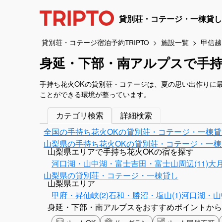
貸別荘・コテージ・一棟貸し
貸別荘・コテージ宿泊予約TRIPTO
施設一覧
甲信越
身延・下部・南アルプスで手持
手持ち花火OKの貸別荘・コテージは、夏の思い出作りに
ことができる環境が整っています。
カテゴリ検索
詳細検索
全国の手持ち花火OKの貸別荘・コテージ・一棟貸
山梨県の手持ち花火OKの貸別荘・コテージ・一棟
山梨県エリアで手持ち花火OKの宿を探す
河口湖・山中湖・富士吉田・富士山周辺(11)
大月
山梨県の貸別荘・コテージ・一棟貸し
山梨県エリア
甲府・昇仙峡(2)
石和・勝沼・塩山(1)
河口湖・山
身延・下部・南アルプスをおすすめポイントから