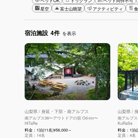
ペットOK
ドッグラン
ペット同伴不可
星空
富士山眺望
アクティビティ
宿泊施設
4件
を表示
山梨県 / 身延・下部・南アルプス
山梨県 /
南アルプス36〜アウトドアの宿 Od-inn〜
南アルプス3
HiTaRe
KuRaSe
料金：1泊(11名)¥56,000～
料金：1泊(2
定員：14名
定員：4名