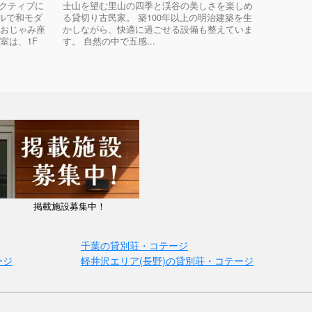
アクティブに
士山を望む里山の四季と渓谷の美しさを楽しめ
ルで和モダ
る貸切り古民家。 築100年以上の明治建築を生
りおじゃみ座
かしながら、快適に過ごせる設備も整えていま
室は、1F
す。 自然の中で五感...
掲載施設募集中！
千葉の貸別荘・コテージ
ージ
軽井沢エリア(長野)の貸別荘・コテージ