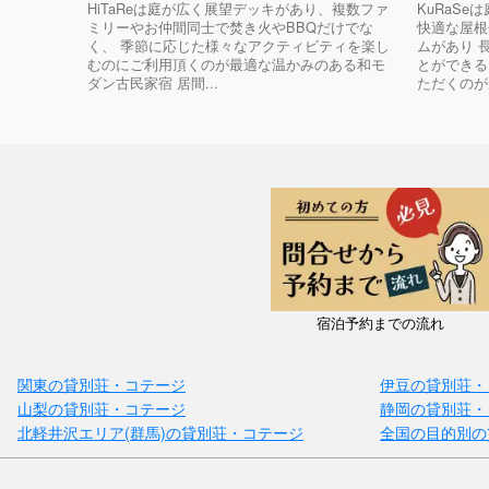
HiTaReは庭が広く展望デッキがあり、複数ファ
KuRaS
ミリーやお仲間同士で焚き火やBBQだけでな
快適な屋根
く、 季節に応じた様々なアクティビティを楽し
ムがあり 
むのにご利用頂くのが最適な温かみのある和モ
とができる
ダン古民家宿 居間...
ただくのが最
宿泊予約までの流れ
関東の貸別荘・コテージ
伊豆の貸別荘・
山梨の貸別荘・コテージ
静岡の貸別荘・
北軽井沢エリア(群馬)の貸別荘・コテージ
全国の目的別の