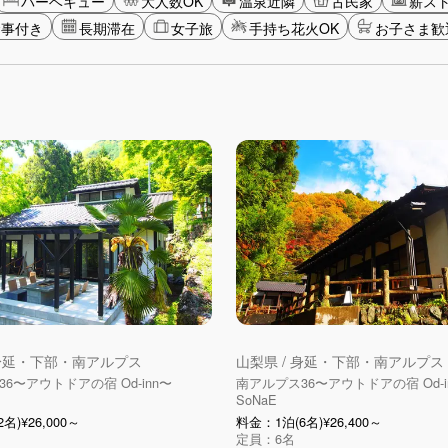
バーベキュー
大人数OK
温泉近隣
古民家
薪ス
食事付き
長期滞在
女子旅
手持ち花火OK
お子さま歓
 身延・下部・南アルプス
山梨県 / 身延・下部・南アルプス
6〜アウトドアの宿 Od-inn〜
南アルプス36〜アウトドアの宿 Od-i
SoNaE
名)¥26,000～
料金：1泊(6名)¥26,400～
定員：6名