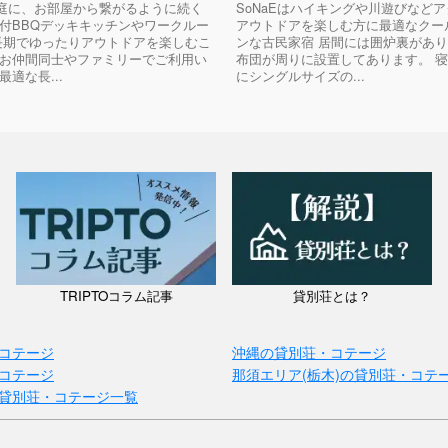
eは庭に、お部屋から繋がるように続く
SoNaEはハイキングや川遊びなど
付BBQデッキキッチンやワークルー
アウトドアを楽しむ方に最適なクー
長期でゆったりアウトドアを楽しむこ
ンな古民家宿 居間には囲炉裏があ
お仲間同士やファミリーでご利用い
布団が周りに設置してあります。 寝
適な長...
にシングルサイズの...
TRIPTOコラム記事
貸別荘とは？
コテージ
沖縄の貸別荘・コテージ
コテージ
那須エリア(栃木)の貸別荘・コテ
貸別荘・コテージ一覧