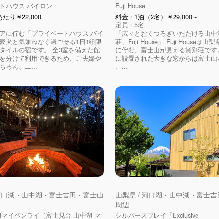
トハウス バイロン
Fuji House
たり￥22,000
料金：1泊（2名）￥29,000～
定員：5名
アに佇む「プライベートハウス バイ
「広々とおくつろぎいただける山中
愛犬と気兼ねなく過ごせる1日1組限
荘、Fuji House」 Fuji Houseは
タイルの宿です。 全3室を備えた館
に佇む、富士山が見える貸別荘です
を分けて利用できるため、ご夫婦や
に設置された大きな窓からは富士山
ろん、二...
、...
 河口湖・山中湖・富士吉田・富士山
山梨県 / 河口湖・山中湖・富士
周辺
湖マイペンライ（富士見台 山中湖 マ
シルバースプレイ「Exclusive