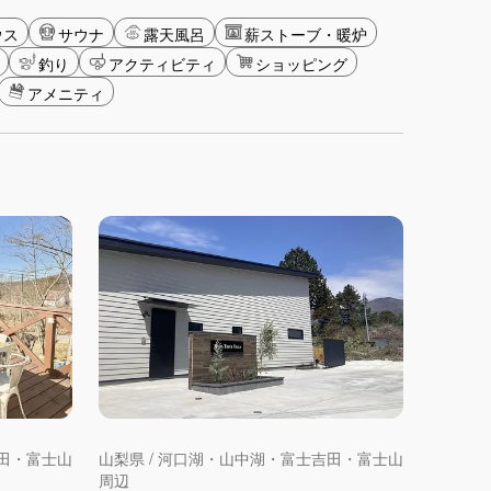
ウス
サウナ
露天風呂
薪ストーブ・暖炉
釣り
アクティビティ
ショッピング
アメニティ
吉田・富士山
山梨県 / 河口湖・山中湖・富士吉田・富士山
周辺