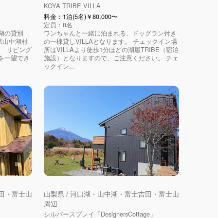
KOYA TRIBE VILLA
料金：1泊(5名)￥80,000〜
定員：8名
湖の貸別
ワンちゃんと一緒に泊まれる、ドッグラン付き
山梨県山中湖村
の一棟貸しVILLAとなります。 チェックイン場
。 リビング
所はVILLAより徒歩1分ほどの湖屋TRIBE（宿泊
を一望でき
施設）となりますので、ご注意ください。 チェ
ックイン...
吉田・富士山
山梨県 / 河口湖・山中湖・富士吉田・富士山
周辺
シルバースプレイ「DesignersCottage」