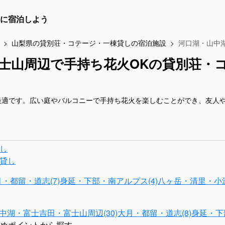
に宿泊しよう
山梨県の貸別荘・コテージ・一棟貸しの宿泊施設
河口湖・山中
士山周辺で手持ち花火OKの貸別荘・
最適です。広い庭やバルコニーで手持ち花火を楽しむことができ、友人
し
貸し
・都留・道志(7)
身延・下部・南アルプス(4)
八ヶ岳・清里・小淵
中湖・富士吉田・富士山周辺(30)
大月・都留・道志(8)
身延・下
めポイントから探す