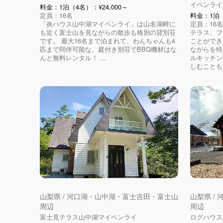
イペンライ
料金：1泊（4名）：¥24,000～
定員：16名
料金：1泊（
「炎ハウス山中湖マイペンライ」は山名湖畔に
定員：16名
も近く富士山を見ながらの散歩も格別の貸別荘
テラス、フ
です。 最大16名まで泊まれて、わんちゃんも4
ことができ
匹まで同伴可能な、庭付き別荘でBBQ機材はな
ながらを特
んと無料レンタル！ ...
ルキッチン
しむことも
山梨県 / 河口湖・山中湖・富士吉田・富士山
山梨県 /
周辺
周辺
富士見テラス山中湖マイペンライ
ログハウス