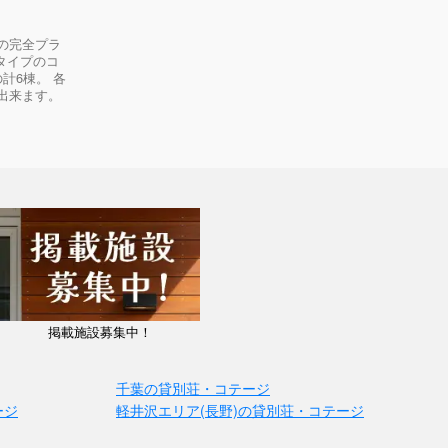
の完全プラ
タイプのコ
計6棟。 各
出来ます。
掲載施設募集中！
千葉の貸別荘・コテージ
ージ
軽井沢エリア(長野)の貸別荘・コテージ