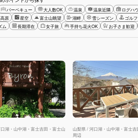
バーベキュー
大人数OK
温泉
温泉近隣
ログハ
・高原
星空
富士山眺望
湖畔
雪シーズン
ゴルフ
ズム
長期滞在
女子旅
手持ち花火OK
お子さま歓迎
 河口湖・山中湖・富士吉田・富士山
山梨県 / 河口湖・山中湖・富士
周辺