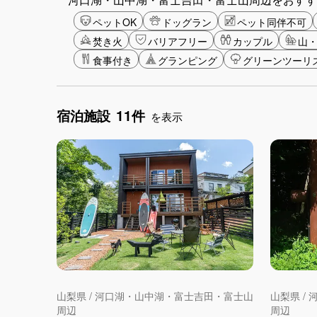
ペットOK
ドッグラン
ペット同伴不可
焚き火
バリアフリー
カップル
山
食事付き
グランピング
グリーンツーリ
宿泊施設
11件
を表示
山梨県 / 河口湖・山中湖・富士吉田・富士山
山梨県 /
周辺
周辺