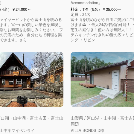
）
Accommodation」
4名）￥24,000～
料金：1泊（5名）￥35,000～
定員：24名
ァイヤーピットから富士山を眺める
富士山を眺めながら自由に贅沢にご
ます。富士山の美しい景色を満喫し
けます🗻 ・最大24名様宿泊可能！ ・
別なお時間をお楽しみください。 フ
芝生の庭付き！使い方は無限大！！
の完備のため、自分たちで料理を楽
テムキッチン付き約40畳の広々リビ
できます。さら...
ング ・リビン...
 河口湖・山中湖・富士吉田・富士山
山梨県 / 河口湖・山中湖・富士
周辺
山中湖マイペンライ
VILLA BONDS D棟