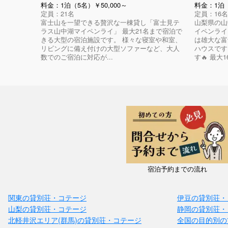
料金：1泊（5名）￥50,000～
料金：1泊（
定員：21名
定員：16名
富士山を一望できる贅沢な一棟貸し「富士見テ
山梨県の山
ラス山中湖マイペンライ」 最大21名まで宿泊で
イペンライ
きる大型の宿泊施設です。 様々な寝室や和室、
は雄大な富
リビングに備え付けの大型ソファーなど、大人
ハウスです
数でのご宿泊に対応が...
す🔥 最大1
宿泊予約までの流れ
関東の貸別荘・コテージ
伊豆の貸別荘・
山梨の貸別荘・コテージ
静岡の貸別荘・
北軽井沢エリア(群馬)の貸別荘・コテージ
全国の目的別の