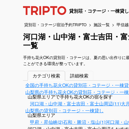
貸別荘・コテージ・一棟貸し
貸別荘・コテージ宿泊予約TRIPTO
施設一覧
甲信越
河口湖・山中湖・富士吉田・富
一覧
手持ち花火OKの貸別荘・コテージは、夏の思い出作りに
ことができる環境が整っています。
カテゴリ検索
詳細検索
全国の手持ち花火OKの貸別荘・コテージ・一棟貸
山梨県の手持ち花火OKの貸別荘・コテージ・一棟
山梨県エリアで手持ち花火OKの宿を探す
河口湖・山中湖・富士吉田・富士山周辺(11)
大月
山梨県の貸別荘・コテージ・一棟貸し
山梨県エリア
甲府・昇仙峡(2)
石和・勝沼・塩山(1)
河口湖・山
河口湖・山中湖・富士吉田・富士山周辺をおすす