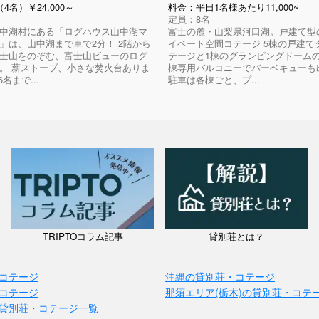
4名）￥24,000～
料金：平日1名様あたり11,000~
定員：8名
中湖村にある「ログハウス山中湖マ
富士の麓・山梨県河口湖。戸建て型
」は、山中湖まで車で2分！ 2階から
イベート空間コテージ 5棟の戸建て
士山をのぞむ、富士山ビューのログ
テージと1棟のグランピングドームの
。 薪ストーブ、小さな焚火台ありま
棟専用バルコニーでバーベキューも
6名まで...
駐車は各棟ごと、プ...
TRIPTOコラム記事
貸別荘とは？
コテージ
沖縄の貸別荘・コテージ
コテージ
那須エリア(栃木)の貸別荘・コテ
貸別荘・コテージ一覧