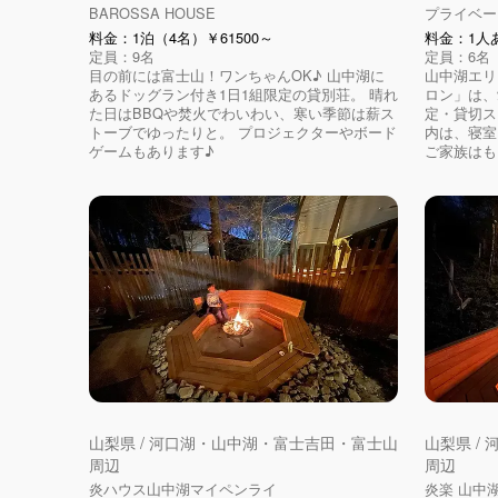
BAROSSA HOUSE
プライベー
料金：1泊（4名）￥61500～
料金：1人あ
定員：9名
定員：6名
目の前には富士山！ワンちゃんOK♪ 山中湖に
山中湖エリ
あるドッグラン付き1日1組限定の貸別荘。 晴れ
ロン」は、
た日はBBQや焚火でわいわい、寒い季節は薪ス
定・貸切ス
トーブでゆったりと。 プロジェクターやボード
内は、寝室
ゲームもあります♪
ご家族はもち
山梨県 / 河口湖・山中湖・富士吉田・富士山
山梨県 /
周辺
周辺
炎ハウス山中湖マイペンライ
炎楽 山中