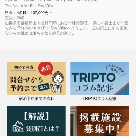
The No.10 Mt.Fuji Sky Villa
料金：4名様 107,000円～
定員：20名
山梨県南都留郡山中湖村平野にある一棟貸別荘。 美しい富士山が一望
できる“The No.10 Mt.Fuji Sky Villa”へようこそ。 丘の頂上にある当施
設からの眺めは誰もが驚く絶景の富士...
宿泊予約までの流れ
TRIPTOコラム記事