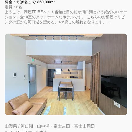
料金：1泊8名まで￥60,000〜
定員：8名
ようこそ、湖屋TRIBEへ！！当館は目の前が河口湖という絶好のロケー
ション、全10室のアットホームなホテルです。 こちらのお部屋はリビ
ングの窓から河口湖を望める、1棟貸しの離れとなります。 ...
山梨県 / 河口湖・山中湖・富士吉田・富士山周辺