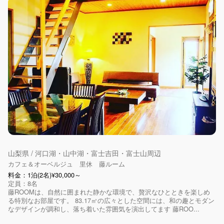
山梨県 / 河口湖・山中湖・富士吉田・富士山周辺
カフェ＆オーベルジュ 里休 藤ルーム
料金：1泊(2名)¥30,000～
定員：8名
藤ROOMは、自然に囲まれた静かな環境で、贅沢なひとときを楽しめ
る特別なお部屋です。 83.17㎡の広々とした空間には、和の趣とモダン
なデザインが調和し、落ち着いた雰囲気を演出してます 藤ROO...