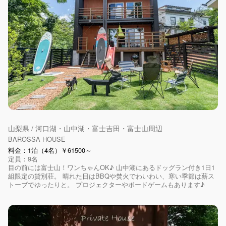
山梨県 / 河口湖・山中湖・富士吉田・富士山周辺
BAROSSA HOUSE
料金：1泊（4名）￥61500～
定員：9名
目の前には富士山！ワンちゃんOK♪ 山中湖にあるドッグラン付き1日1
組限定の貸別荘。 晴れた日はBBQや焚火でわいわい、寒い季節は薪ス
トーブでゆったりと。 プロジェクターやボードゲームもあります♪