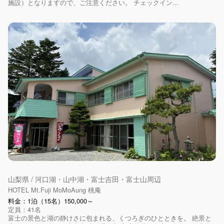
施設）となりますので、ご注意ください。 チェックイン...
山梨県 / 河口湖・山中湖・富士吉田・富士山周辺
HOTEL Mt.Fuji MoMoAung 桃庵
料金：1泊（15名）150,000～
定員：41名
富士の景色と湖の静けさに包まれる、くつろぎのひとときを。 絶景と