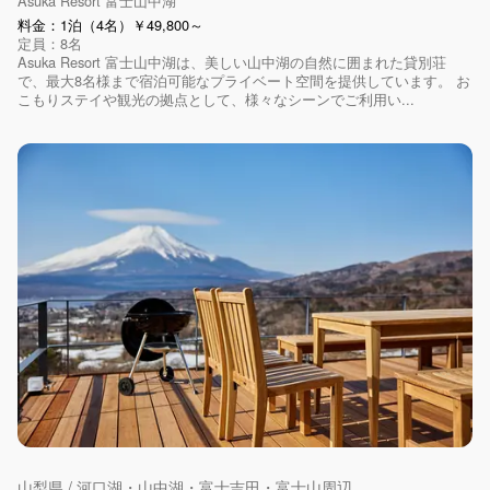
Asuka Resort 富士山中湖
料金：1泊（4名）￥49,800～
定員：8名
Asuka Resort 富士山中湖は、美しい山中湖の自然に囲まれた貸別荘
で、最大8名様まで宿泊可能なプライベート空間を提供しています。 お
こもりステイや観光の拠点として、様々なシーンでご利用い...
山梨県 / 河口湖・山中湖・富士吉田・富士山周辺