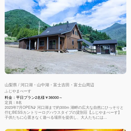
山梨県 / 河口湖・山中湖・富士吉田・富士山周辺
ふじやまべーす
料金：平日プラン2名様￥36000～
定員：8名
2023年7月OPEN♪ 河口湖まで約300m 湖畔の広大な自然にひっそりと
佇むBESSカントリーログハウスタイプの貸別荘【ふじやまべーす】
子供たちに心置きなく遊べる場所を提供し、大人たちには...