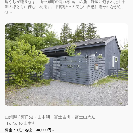
癒やしが織りなす、山中湖畔の隠れ家 富士の麓、静寂に包まれた山中
湖のほとりに佇む「桃庵」。 四季折々の美しい自然に抱かれながら、
心...
山梨県 / 河口湖・山中湖・富士吉田・富士山周辺
The No.10 山中湖
料金：1泊2名様 30,000円～