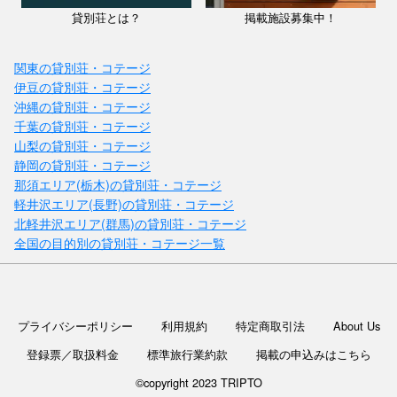
貸別荘とは？
掲載施設募集中！
関東の貸別荘・コテージ
伊豆の貸別荘・コテージ
沖縄の貸別荘・コテージ
千葉の貸別荘・コテージ
山梨の貸別荘・コテージ
静岡の貸別荘・コテージ
那須エリア(栃木)の貸別荘・コテージ
軽井沢エリア(長野)の貸別荘・コテージ
北軽井沢エリア(群馬)の貸別荘・コテージ
全国の目的別の貸別荘・コテージ一覧
プライバシーポリシー
利用規約
特定商取引法
About Us
登録票／取扱料金
標準旅行業約款
掲載の申込みはこちら
©copyright 2023 TRIPTO