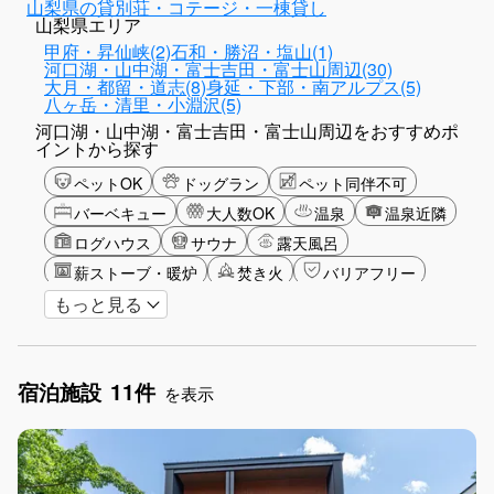
山梨県の貸別荘・コテージ・一棟貸し
山梨県エリア
甲府・昇仙峡(2)
石和・勝沼・塩山(1)
河口湖・山中湖・富士吉田・富士山周辺(30)
大月・都留・道志(8)
身延・下部・南アルプス(5)
八ヶ岳・清里・小淵沢(5)
河口湖・山中湖・富士吉田・富士山周辺をおすすめポ
イントから探す
ペットOK
ドッグラン
ペット同伴不可
バーベキュー
大人数OK
温泉
温泉近隣
ログハウス
サウナ
露天風呂
薪ストーブ・暖炉
焚き火
バリアフリー
もっと見る
カップル
山・高原
星空
富士山眺望
湖畔
雪シーズン
ゴルフ
釣り
アクティビティ
ショッピング
食事付き
宿泊施設
11件
グランピング
グリーンツーリズム
長期滞在
を表示
女子旅
手持ち花火OK
お子さま歓迎
アメニティ