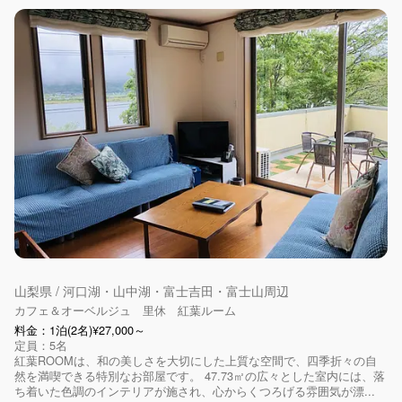
山梨県 / 河口湖・山中湖・富士吉田・富士山周辺
カフェ＆オーベルジュ 里休 紅葉ルーム
料金：1泊(2名)¥27,000～
定員：5名
紅葉ROOMは、和の美しさを大切にした上質な空間で、四季折々の自
然を満喫できる特別なお部屋です。 47.73㎡の広々とした室内には、落
ち着いた色調のインテリアが施され、心からくつろげる雰囲気が漂...