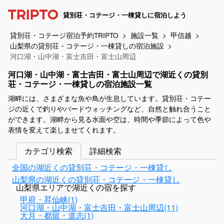
貸別荘・コテージ・一棟貸しに宿泊しよう
貸別荘・コテージ宿泊予約TRIPTO
施設一覧
甲信越
山梨県の貸別荘・コテージ・一棟貸しの宿泊施設
河口湖・山中湖・富士吉田・富士山周辺
河口湖・山中湖・富士吉田・富士山周辺で湖近くの貸別
荘・コテージ・一棟貸しの宿泊施設一覧
湖畔には、さまざまな魚や鳥が生息しています。貸別荘・コテー
ジの近くで釣りやバードウォッチングなど、自然と触れ合うこと
ができます。湖畔から見る水面や空は、時間や季節によって色や
表情を変えて楽しませてくれます。
カテゴリ検索
詳細検索
全国の湖近くの貸別荘・コテージ・一棟貸し
山梨県の湖近くの貸別荘・コテージ・一棟貸し
山梨県エリアで湖近くの宿を探す
甲府・昇仙峡(1)
河口湖・山中湖・富士吉田・富士山周辺(11)
大月・都留・道志(1)