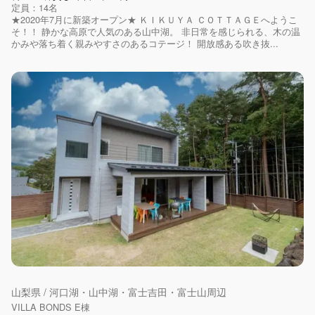
定員：14名
★2020年7月に新築オープン★ ＫＩＫＵＹＡ ＣＯＴＴＡＧＥへようこ
そ！！ 静かな高原で人気のある山中湖。 非日常を感じられる、木の温
かみや落ち着く親みやすさのあるコテージ！ 開放感ある吹き抜...
山梨県 / 河口湖・山中湖・富士吉田・富士山周辺
VILLA BONDS E棟