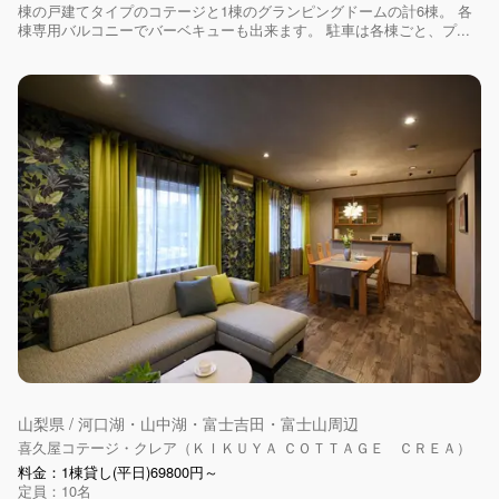
棟の戸建てタイプのコテージと1棟のグランピングドームの計6棟。 各
棟専用バルコニーでバーベキューも出来ます。 駐車は各棟ごと、プ...
山梨県 / 河口湖・山中湖・富士吉田・富士山周辺
喜久屋コテージ・クレア（ＫＩＫＵＹＡ ＣＯＴＴＡＧＥ ＣＲＥＡ）
料金：1棟貸し(平日)69800円～
定員：10名