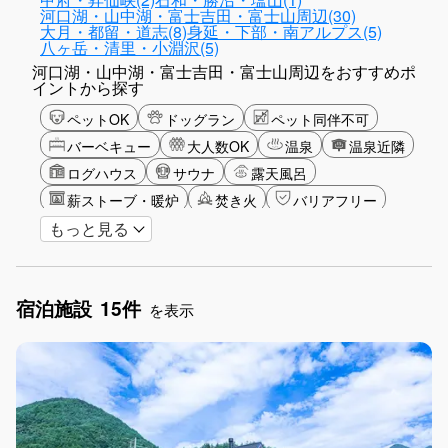
河口湖・山中湖・富士吉田・富士山周辺(30)
大月・都留・道志(8)
身延・下部・南アルプス(5)
八ヶ岳・清里・小淵沢(5)
河口湖・山中湖・富士吉田・富士山周辺をおすすめポ
イントから探す
ペットOK
ドッグラン
ペット同伴不可
バーベキュー
大人数OK
温泉
温泉近隣
ログハウス
サウナ
露天風呂
薪ストーブ・暖炉
焚き火
バリアフリー
もっと見る
カップル
山・高原
星空
富士山眺望
湖畔
雪シーズン
ゴルフ
釣り
アクティビティ
ショッピング
食事付き
宿泊施設
15件
グランピング
グリーンツーリズム
長期滞在
を表示
女子旅
手持ち花火OK
お子さま歓迎
アメニティ