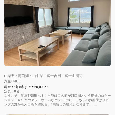
山梨県 / 河口湖・山中湖・富士吉田・富士山周辺
湖屋TRIBE
料金：1泊8名まで￥60,000〜
定員：8名
ようこそ、湖屋TRIBEへ！！当館は目の前が河口湖という絶好のロケー
ション、全10室のアットホームなホテルです。 こちらのお部屋はリビ
ングの窓から河口湖を望める、1棟貸しの離れとなります。 ...