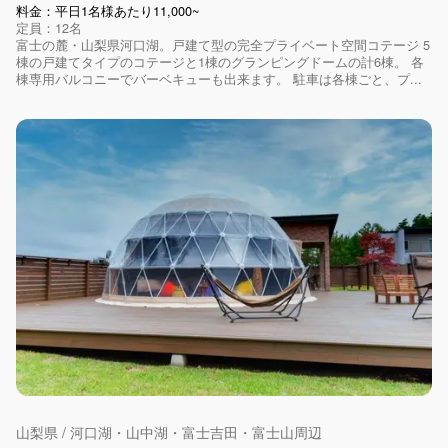
料金：平日1名様あたり11,000~
定員：12名
富士の麓・山梨県河口湖。戸建て型の完全プライベート空間コテージ 5
棟の戸建てタイプのコテージと1棟のグランピングドームの計6棟。 各
棟専用バルコニーでバーベキューも出来ます。 駐車は各棟ごと、プ...
山梨県 / 河口湖・山中湖・富士吉田・富士山周辺