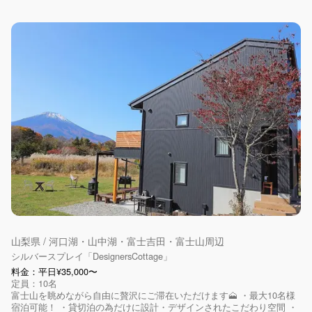
山梨県 / 河口湖・山中湖・富士吉田・富士山周辺
シルバースプレイ「DesignersCottage」
料金：平日¥35,000〜
定員：10名
富士山を眺めながら自由に贅沢にご滞在いただけます🗻 ・最大10名様
宿泊可能！ ・貸切泊の為だけに設計・デザインされたこだわり空間 ・