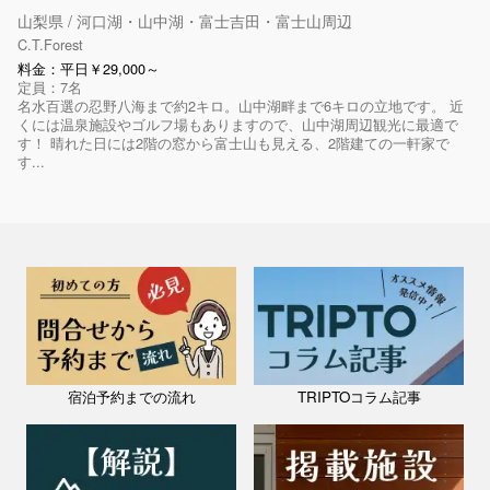
山梨県 / 河口湖・山中湖・富士吉田・富士山周辺
C.T.Forest
料金：平日￥29,000～
定員：7名
名水百選の忍野八海まで約2キロ。山中湖畔まで6キロの立地です。 近
くには温泉施設やゴルフ場もありますので、山中湖周辺観光に最適で
す！ 晴れた日には2階の窓から富士山も見える、2階建ての一軒家で
す...
宿泊予約までの流れ
TRIPTOコラム記事