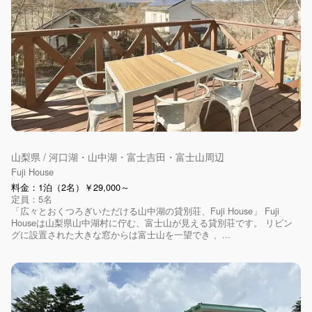
山梨県 / 河口湖・山中湖・富士吉田・富士山周辺
Fuji House
料金：1泊（2名）￥29,000～
定員：5名
「広々とおくつろぎいただける山中湖の貸別荘、Fuji House」 Fuji
Houseは山梨県山中湖村に佇む、富士山が見える貸別荘です。 リビン
グに設置された大きな窓からは富士山を一望でき 、...