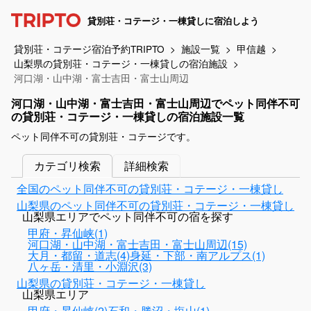
貸別荘・コテージ・一棟貸しに宿泊しよう
貸別荘・コテージ宿泊予約TRIPTO
施設一覧
甲信越
山梨県の貸別荘・コテージ・一棟貸しの宿泊施設
河口湖・山中湖・富士吉田・富士山周辺
河口湖・山中湖・富士吉田・富士山周辺でペット同伴不可
の貸別荘・コテージ・一棟貸しの宿泊施設一覧
ペット同伴不可の貸別荘・コテージです。
カテゴリ検索
詳細検索
全国のペット同伴不可の貸別荘・コテージ・一棟貸し
山梨県のペット同伴不可の貸別荘・コテージ・一棟貸し
山梨県エリアでペット同伴不可の宿を探す
甲府・昇仙峡(1)
河口湖・山中湖・富士吉田・富士山周辺(15)
大月・都留・道志(4)
身延・下部・南アルプス(1)
八ヶ岳・清里・小淵沢(3)
山梨県の貸別荘・コテージ・一棟貸し
山梨県エリア
甲府・昇仙峡(2)
石和・勝沼・塩山(1)