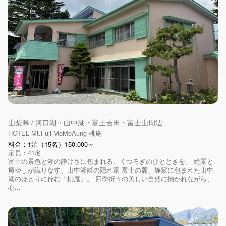
山梨県 / 河口湖・山中湖・富士吉田・富士山周辺
HOTEL Mt.Fuji MoMoAung 桃庵
料金：1泊（15名）150,000～
定員：41名
富士の景色と湖の静けさに包まれる、くつろぎのひとときを。 絶景と
癒やしが織りなす、山中湖畔の隠れ家 富士の麓、静寂に包まれた山中
湖のほとりに佇む「桃庵」。 四季折々の美しい自然に抱かれながら、
心...