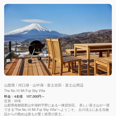
山梨県 / 河口湖・山中湖・富士吉田・富士山周辺
The No.10 Mt.Fuji Sky Villa
料金：4名様 107,000円～
定員：20名
山梨県南都留郡山中湖村平野にある一棟貸別荘。 美しい富士山が一望
できる“The No.10 Mt.Fuji Sky Villa”へようこそ。 丘の頂上にある当施
設からの眺めは誰もが驚く絶景の富士...