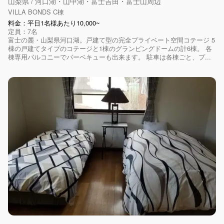
山梨県 / 河口湖・山中湖・富士吉田・富士山周辺
VILLA BONDS C棟
料金：平日1名様あたり10,000~
定員：7名
富士の麓・山梨県河口湖。戸建て型の完全プライベート空間コテージ 5
棟の戸建てタイプのコテージと1棟のグランピングドームの計6棟。 各
棟専用バルコニーでバーベキューも出来ます。 駐車は各棟ごと、プ...