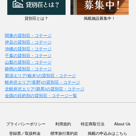
貸別荘とは？
掲載施設募集中！
関東の貸別荘・コテージ
伊豆の貸別荘・コテージ
沖縄の貸別荘・コテージ
千葉の貸別荘・コテージ
山梨の貸別荘・コテージ
静岡の貸別荘・コテージ
那須エリア(栃木)の貸別荘・コテージ
軽井沢エリア(長野)の貸別荘・コテージ
北軽井沢エリア(群馬)の貸別荘・コテージ
全国の目的別の貸別荘・コテージ一覧
プライバシーポリシー
利用規約
特定商取引法
About Us
登録票／取扱料金
標準旅行業約款
掲載の申込みはこちら