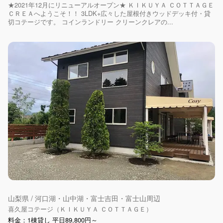
★2021年12月にリニューアルオープン★ ＫＩＫＵＹＡ ＣＯＴＴＡＧＥ
ＣＲＥＡへようこそ！！ 3LDK+広々した屋根付きウッドデッキ付・貸
切コテージです。 コインランドリー クリーンクレアの...
山梨県 / 河口湖・山中湖・富士吉田・富士山周辺
喜久屋コテージ（ＫＩＫＵＹＡ ＣＯＴＴＡＧＥ）
料金：1棟貸し 平日89,800円～