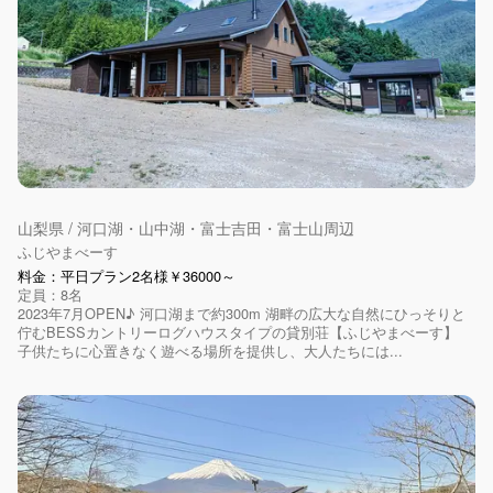
山梨県 / 河口湖・山中湖・富士吉田・富士山周辺
ふじやまべーす
料金：平日プラン2名様￥36000～
定員：8名
2023年7月OPEN♪ 河口湖まで約300m 湖畔の広大な自然にひっそりと
佇むBESSカントリーログハウスタイプの貸別荘【ふじやまべーす】
子供たちに心置きなく遊べる場所を提供し、大人たちには...