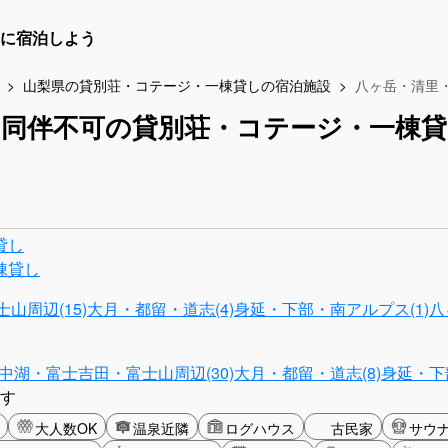
に宿泊しよう
山梨県の貸別荘・コテージ・一棟貸しの宿泊施設
八ヶ岳・清里
同伴不可の貸別荘・コテージ・一棟貸
貸し
棟貸し
山周辺(15)
大月・都留・道志(4)
身延・下部・南アルプス(1)
八
中湖・富士吉田・富士山周辺(30)
大月・都留・道志(8)
身延・下
す
大人数OK
温泉近隣
ログハウス
古民家
サウ