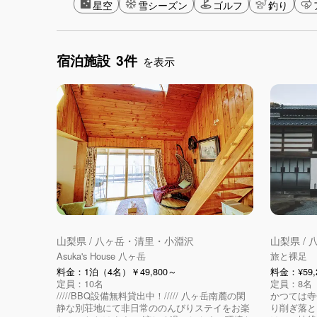
星空
雪シーズン
ゴルフ
釣り
宿泊施設
3件
を表示
山梨県 / 八ヶ岳・清里・小淵沢
山梨県 /
Asuka's House 八ヶ岳
旅と裸足
料金：1泊（4名）￥49,800～
料金：¥59
定員：10名
定員：8名
/////BBQ設備無料貸出中！///// 八ヶ岳南麓の閑
かつては寺
静な別荘地にて非日常ののんびりステイをお楽
り削ぎ落と