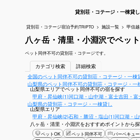
貸別荘・コテージ・一棟貸し
貸別荘・コテージ宿泊予約TRIPTO
施設一覧
甲信越
八ヶ岳・清里・小淵沢でペット
ペット同伴不可の貸別荘・コテージです。
カテゴリ検索
詳細検索
全国のペット同伴不可の貸別荘・コテージ・一棟
山梨県のペット同伴不可の貸別荘・コテージ・一
山梨県エリアでペット同伴不可の宿を探す
甲府・昇仙峡(1)
河口湖・山中湖・富士吉田・富士
山梨県の貸別荘・コテージ・一棟貸し
山梨県エリア
甲府・昇仙峡(2)
石和・勝沼・塩山(1)
河口湖・山
八ヶ岳・清里・小淵沢をおすすめポイントから探
ペットOK
ペット同伴不可
バーベキュー