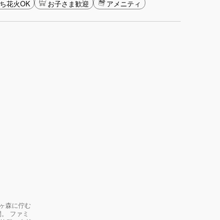
ち花火OK
お子さま歓迎
アメニティ
井ヶ森に佇む
。 ファミ