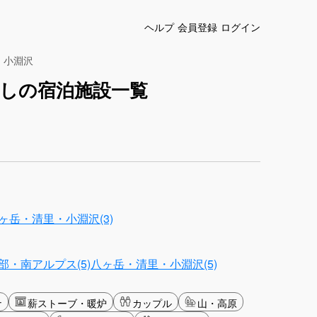
ヘルプ
会員登録
ログイン
・小淵沢
しの宿泊施設一覧
ヶ岳・清里・小淵沢(3)
部・南アルプス(5)
八ヶ岳・清里・小淵沢(5)
ナ
薪ストーブ・暖炉
カップル
山・高原