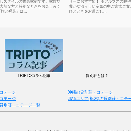
しスタイルの古民家宿です。家族や
リーにおすすめ！ 南アルプスの眺
大切な方と特別なときをお楽しみく
豊かな清々しい空気の中ご家族ご友
旅と裸足」は...
ひとときをお過ごし...
TRIPTOコラム記事
貸別荘とは？
コテージ
沖縄の貸別荘・コテージ
コテージ
那須エリア(栃木)の貸別荘・コテ
貸別荘・コテージ一覧