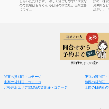
しみいただけます。 涼しく過ごしやすい環境な
けの一棟貸
ので夏場はもちろん 冬は目の前に広がる銀世界
お仲間など
にウイ...
ださい。 「
宿泊予約までの流れ
関東の貸別荘・コテージ
伊豆の貸別荘・
山梨の貸別荘・コテージ
静岡の貸別荘・
北軽井沢エリア(群馬)の貸別荘・コテージ
全国の目的別の