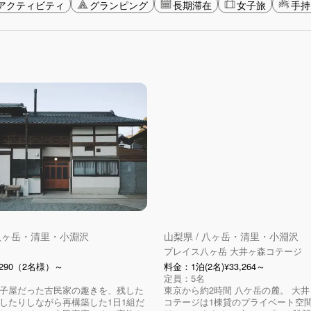
アクティビティ
グランピング
長期滞在
女子旅
手持
 八ヶ岳・清里・小淵沢
山梨県 / 八ヶ岳・清里・小淵沢
プレイス八ヶ岳 大井ヶ森コテージ
,290（2名様）～
料金：1泊(2名)¥33,264～
定員：5名
子屋だった古民家の趣きを、残した
東京から約2時間 八ケ岳の麓。 大
したりしながら再構築した1日1組だ
コテージは1棟貸のプライベート空間