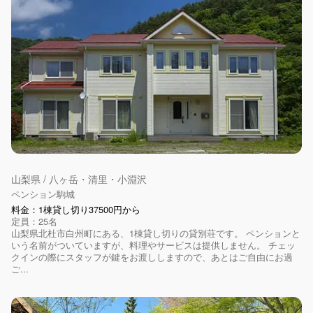
山梨県 / 八ヶ岳・清里・小淵沢
ペンション駒城
料金：1棟貸し切り37500円から
定員：25名
山梨県北杜市白州町にある、1棟貸し切りの貸別荘です。 ペンションと
いう名前がついていますが、料理やサービスは提供しません。 チェッ
クインの際にスタッフが鍵をお渡ししますので、あとはご自由にお過
ご...