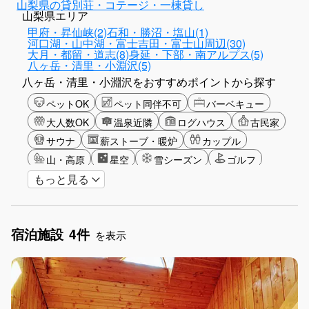
山梨県の貸別荘・コテージ・一棟貸し
山梨県エリア
甲府・昇仙峡(2)
石和・勝沼・塩山(1)
河口湖・山中湖・富士吉田・富士山周辺(30)
大月・都留・道志(8)
身延・下部・南アルプス(5)
八ヶ岳・清里・小淵沢(5)
八ヶ岳・清里・小淵沢をおすすめポイントから探す
ペットOK
ペット同伴不可
バーベキュー
大人数OK
温泉近隣
ログハウス
古民家
サウナ
薪ストーブ・暖炉
カップル
山・高原
星空
雪シーズン
ゴルフ
もっと見る
釣り
アクティビティ
グランピング
長期滞在
女子旅
手持ち花火OK
お子さま歓迎
アメニティ
宿泊施設
4件
を表示