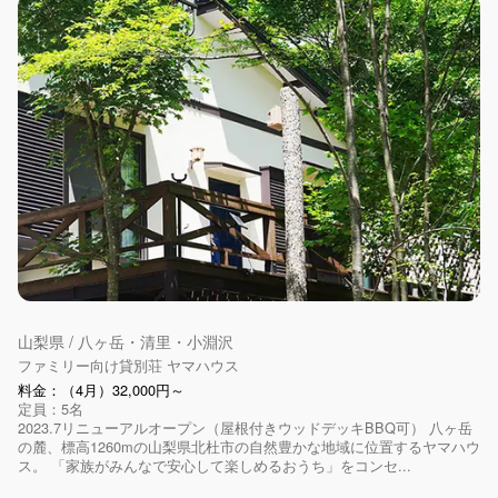
山梨県 / 八ヶ岳・清里・小淵沢
ファミリー向け貸別荘 ヤマハウス
料金：（4月）32,000円～
定員：5名
2023.7リニューアルオープン（屋根付きウッドデッキBBQ可） 八ヶ岳
の麓、標高1260mの山梨県北杜市の自然豊かな地域に位置するヤマハウ
ス。 「家族がみんなで安心して楽しめるおうち」をコンセ...