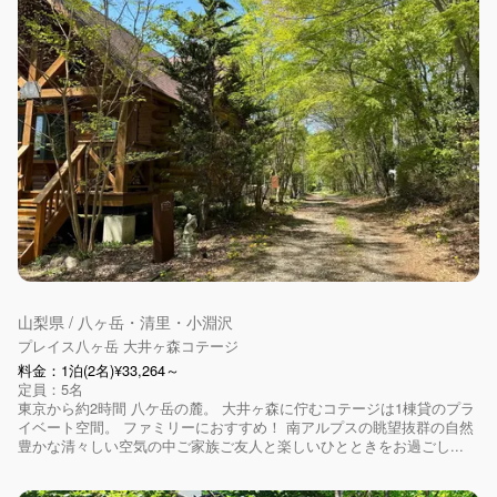
山梨県 / 八ヶ岳・清里・小淵沢
プレイス八ヶ岳 大井ヶ森コテージ
料金：1泊(2名)¥33,264～
定員：5名
東京から約2時間 八ケ岳の麓。 大井ヶ森に佇むコテージは1棟貸のプラ
イベート空間。 ファミリーにおすすめ！ 南アルプスの眺望抜群の自然
豊かな清々しい空気の中ご家族ご友人と楽しいひとときをお過ごし...