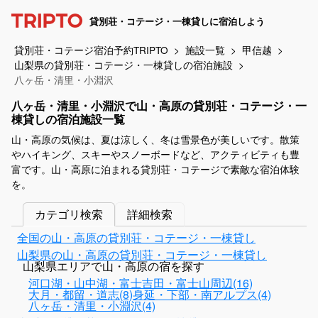
貸別荘・コテージ・一棟貸しに宿泊しよう
貸別荘・コテージ宿泊予約TRIPTO
施設一覧
甲信越
山梨県の貸別荘・コテージ・一棟貸しの宿泊施設
八ヶ岳・清里・小淵沢
八ヶ岳・清里・小淵沢で山・高原の貸別荘・コテージ・一
棟貸しの宿泊施設一覧
山・高原の気候は、夏は涼しく、冬は雪景色が美しいです。散策
やハイキング、スキーやスノーボードなど、アクティビティも豊
富です。山・高原に泊まれる貸別荘・コテージで素敵な宿泊体験
を。
カテゴリ検索
詳細検索
全国の山・高原の貸別荘・コテージ・一棟貸し
山梨県の山・高原の貸別荘・コテージ・一棟貸し
山梨県エリアで山・高原の宿を探す
河口湖・山中湖・富士吉田・富士山周辺(16)
大月・都留・道志(8)
身延・下部・南アルプス(4)
八ヶ岳・清里・小淵沢(4)