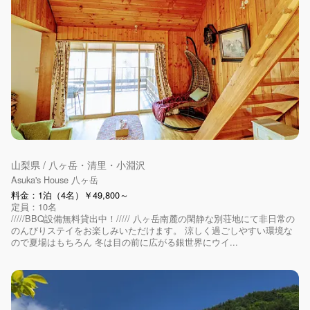
山梨県 / 八ヶ岳・清里・小淵沢
Asuka's House 八ヶ岳
料金：1泊（4名）￥49,800～
定員：10名
/////BBQ設備無料貸出中！///// 八ヶ岳南麓の閑静な別荘地にて非日常の
のんびりステイをお楽しみいただけます。 涼しく過ごしやすい環境な
ので夏場はもちろん 冬は目の前に広がる銀世界にウイ...