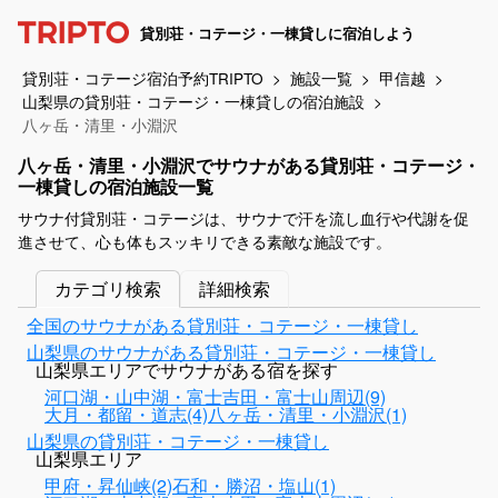
貸別荘・コテージ・一棟貸しに宿泊しよう
貸別荘・コテージ宿泊予約TRIPTO
施設一覧
甲信越
山梨県の貸別荘・コテージ・一棟貸しの宿泊施設
八ヶ岳・清里・小淵沢
八ヶ岳・清里・小淵沢でサウナがある貸別荘・コテージ・
一棟貸しの宿泊施設一覧
サウナ付貸別荘・コテージは、サウナで汗を流し血行や代謝を促
進させて、心も体もスッキリできる素敵な施設です。
カテゴリ検索
詳細検索
全国のサウナがある貸別荘・コテージ・一棟貸し
山梨県のサウナがある貸別荘・コテージ・一棟貸し
山梨県エリアでサウナがある宿を探す
河口湖・山中湖・富士吉田・富士山周辺(9)
大月・都留・道志(4)
八ヶ岳・清里・小淵沢(1)
山梨県の貸別荘・コテージ・一棟貸し
山梨県エリア
甲府・昇仙峡(2)
石和・勝沼・塩山(1)