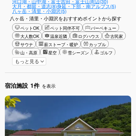
河口湖・山中湖・富士吉田・富士山周辺(30)
大月・都留・道志(8)
身延・下部・南アルプス(5)
八ヶ岳・清里・小淵沢(5)
八ヶ岳・清里・小淵沢をおすすめポイントから探す
ペットOK
ペット同伴不可
バーベキュー
大人数OK
温泉近隣
ログハウス
古民家
サウナ
薪ストーブ・暖炉
カップル
山・高原
星空
雪シーズン
ゴルフ
もっと見る
釣り
アクティビティ
グランピング
長期滞在
女子旅
手持ち花火OK
お子さま歓迎
アメニティ
宿泊施設
1件
を表示