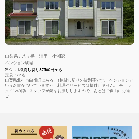
山梨県 / 八ヶ岳・清里・小淵沢
ペンション駒城
料金：1棟貸し切り37500円から
定員：25名
山梨県北杜市白州町にある、1棟貸し切りの貸別荘です。 ペンションと
いう名前がついていますが、料理やサービスは提供しません。 チェッ
クインの際にスタッフが鍵をお渡ししますので、あとはご自由にお過
ご...