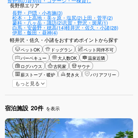
長野県の貸別荘・コテージ・一棟貸し
長野県エリア
長野・戸隠・小布施(3)
松本・上高地・美ヶ原・塩尻(2)
上田・菅平(2)
蓼科・八ヶ岳・諏訪(2)
志賀・野沢・斑尾(1)
白馬・安曇野・穂高(14)
軽井沢・佐久・小諸(28)
伊那・飯田・昼神(4)
軽井沢・佐久・小諸をおすすめポイントから探す
ペットOK
ドッグラン
ペット同伴不可
バーベキュー
大人数OK
温泉近隣
ログハウス
古民家
サウナ
薪ストーブ・暖炉
焚き火
バリアフリー
もっと見る
カップル
大人限定
山・高原
星空
雪シーズン
ゴルフ
アクティビティ
ショッピング
グリーンツーリズム
長期滞在
宿泊施設
20件
女子旅
お子さま歓迎
アメニティ
を表示