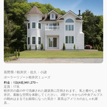
長野県 / 軽井沢・佐久・小諸
ポーラーリゾート軽井沢ミューズ
料金：1泊(4名)¥61,270～
定員：17名
軽井沢の森の中で洗練された建築美に圧倒されます。 私と癒やしと軽
井沢。素敵な空間を体験してください。 2階デッキからの中央アルプス
の眺めはまるでお姫様になった気分！ 家具はアメリカのおしゃれ家
具...