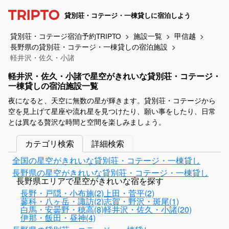
貸別荘・コテージ・一棟貸しに宿泊しよう
貸別荘・コテージ宿泊予約TRIPTO
施設一覧
甲信越
長野県の貸別荘・コテージ・一棟貸しの宿泊施設
軽井沢・佐久・小諸
軽井沢・佐久・小諸で星空がきれいな貸別荘・コテージ・
一棟貸しの宿泊施設一覧
夜になると、天空に無数の星が輝きます。貸別荘・コテージから
空を見上げて星座や流れ星を見つけたり、願い事をしたり、日常
とは異なる贅沢な時間と空間を楽しみましょう。
カテゴリ検索
詳細検索
全国の星空がきれいな貸別荘・コテージ・一棟貸し
長野県の星空がきれいな貸別荘・コテージ・一棟貸し
長野県エリアで星空がきれいな宿を探す
長野・戸隠・小布施(2)
上田・菅平(2)
蓼科・八ヶ岳・諏訪(2)
志賀・野沢・斑尾(1)
白馬・安曇野・穂高(8)
軽井沢・佐久・小諸(20)
伊那・飯田・昼神(4)