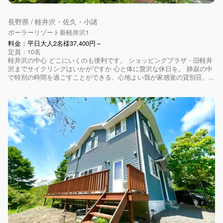
長野県 / 軽井沢・佐久・小諸
ポーラーリゾート新軽井沢1
料金：平日大人2名様37,400円～
定員：10名
軽井沢の中心 どこにいくのも便利です。 ショッピングプラザ・旧軽井
沢までサイクリングはいかがですか 心と体に贅沢な休日を。 静寂の中
で特別の時間を過ごすことができる、心地よい我が家感覚の貸別荘。...