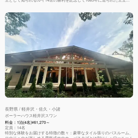
長野県 / 軽井沢・佐久・小諸
ポーラーハウス軽井沢スワン
料金：1泊(4名)¥61,270～
定員：14名
特別な体験をお届けする特徴の数々：豪華なタイル張りのバスルーム、
ロウリュウが楽しめる電気式サウナ、バスタブとは別にシャワールーム