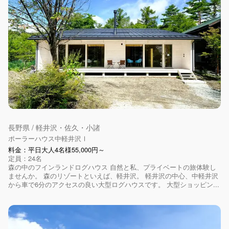
長野県 / 軽井沢・佐久・小諸
ポーラーハウス中軽井沢Ⅰ
料金：平日大人4名様55,000円～
定員：24名
森の中のフインランドログハウス 自然と私、プライベートの旅体験し
ませんか。 森のリゾートといえば、軽井沢。 軽井沢の中心、中軽井沢
から車で6分のアクセスの良い大型ログハウスです。 大型ショッピン...