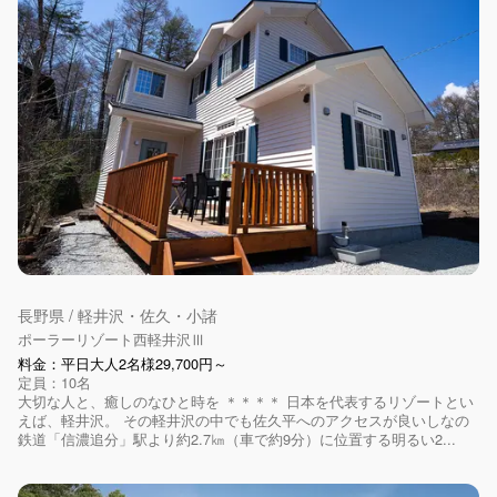
長野県 / 軽井沢・佐久・小諸
ポーラーリゾート西軽井沢Ⅲ
料金：平日大人2名様29,700円～
定員：10名
大切な人と、癒しのなひと時を ＊＊＊＊ 日本を代表するリゾートとい
えば、軽井沢。 その軽井沢の中でも佐久平へのアクセスが良いしなの
鉄道「信濃追分」駅より約2.7㎞（車で約9分）に位置する明るい2...