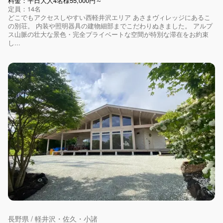
料金：平日大人4名様55,000円～
定員：14名
どこでもアクセスしやすい西軽井沢エリア あさまヴィレッジにあるこ
の別荘。 内装や照明器具の建物細部までこだわりぬきました。 アルプ
ス山脈の壮大な景色・完全プライベートな空間が特別な滞在をお約束
し...
長野県 / 軽井沢・佐久・小諸