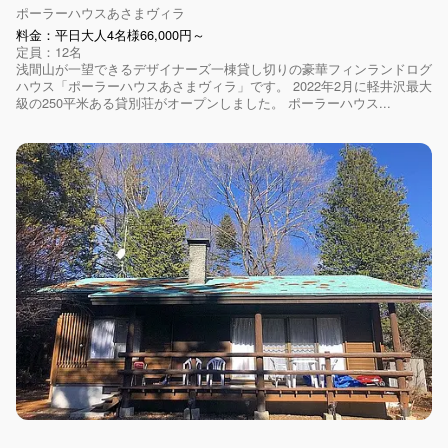
ポーラーハウスあさまヴィラ
料金：平日大人4名様66,000円～
定員：12名
浅間山が一望できるデザイナーズ一棟貸し切りの豪華フィンランドログ
ハウス「ポーラーハウスあさまヴィラ」です。 2022年2月に軽井沢最大
級の250平米ある貸別荘がオープンしました。 ポーラーハウス...