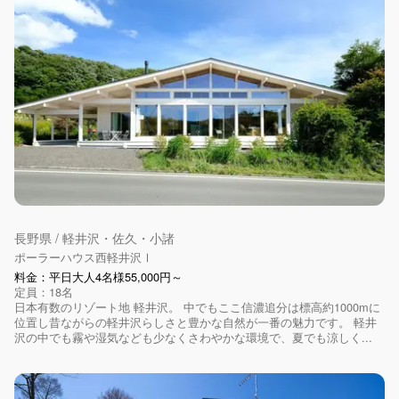
長野県 / 軽井沢・佐久・小諸
ポーラーハウス西軽井沢Ⅰ
料金：平日大人4名様55,000円～
定員：18名
日本有数のリゾート地 軽井沢。 中でもここ信濃追分は標高約1000mに
位置し昔ながらの軽井沢らしさと豊かな自然が一番の魅力です。 軽井
沢の中でも霧や湿気なども少なくさわやかな環境で、夏でも涼しく...