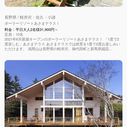
長野県 / 軽井沢・佐久・小諸
ポーラーリゾートあさまテラスⅠ
料金：平日大人2名様31,900円～
定員：10名
2021年6月新築オープンのポーラーリゾートあさまテラスⅠ 「1度で2
度楽しむ」あさまテラス あさまテラスでは絶景を1度で2度お楽しみい
ただけます。 浅間山は長野県の軽井沢、御代田町と群馬県嬬恋...