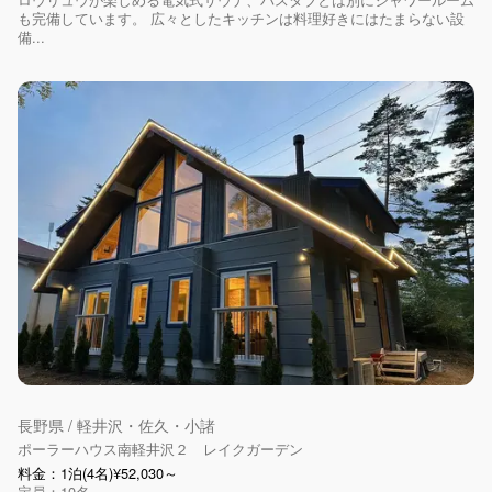
も完備しています。 広々としたキッチンは料理好きにはたまらない設
備...
長野県 / 軽井沢・佐久・小諸
ポーラーハウス南軽井沢２ レイクガーデン
料金：1泊(4名)¥52,030～
定員：10名