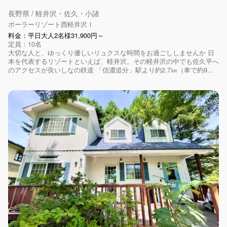
長野県 / 軽井沢・佐久・小諸
ポーラーリゾート西軽井沢Ⅰ
料金：平日大人2名様31,900円～
定員：10名
大切な人と、ゆっくり優しいリュクスな時間をお過ごししませんか 日
本を代表するリゾートといえば、軽井沢。その軽井沢の中でも佐久平へ
のアクセスが良いしなの鉄道 「信濃追分」駅より約2.7㎞（車で約9...