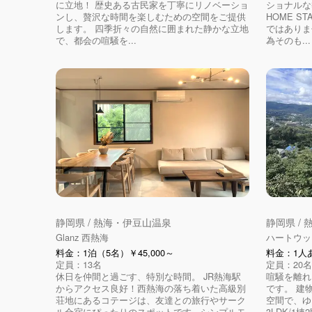
に立地！ 歴史ある古民家を丁寧にリノベーショ
ショナルな
ンし、贅沢な時間を楽しむための空間をご提供
HOME S
します。 四季折々の自然に囲まれた静かな立地
ではありま
で、都会の喧騒を...
為そのも...
静岡県 / 熱海・伊豆山温泉
静岡県 /
Glanz 西熱海
ハートウッ
料金：1泊（5名）￥45,000～
料金：1人あ
定員：13名
定員：20名
休日を仲間と過ごす、特別な時間。 JR熱海駅
喧騒を離れ
からアクセス良好！西熱海の落ち着いた高級別
です。 建
荘地にあるコテージは、友達との旅行やサーク
空間で、ゆ
ル合宿にぴったりのスポットです。シンプルモ
3LDK/1