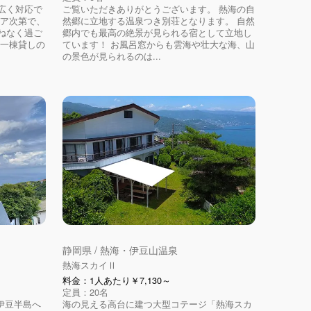
広く対応で
ご覧いただきありがとうございます。 熱海の自
デア次第で、
然郷に立地する温泉つき別荘となります。 自然
ねなく過ご
郷内でも最高の絶景が見られる宿として立地し
 一棟貸しの
ています！ お風呂窓からも雲海や壮大な海、山
の景色が見られるのは...
静岡県 / 熱海・伊豆山温泉
熱海スカイⅡ
料金：1人あたり￥7,130～
定員：20名
、伊豆半島へ
海の見える高台に建つ大型コテージ「熱海スカ