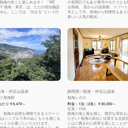
熱海の街ごと楽しめます！ 「WE
の玄関口でもあり東洋のモナコとも
TAY 熱海・来宮」は、ただの宿泊施設
る熱海。 昔からの温泉郷、リゾー
せん。ここでは、“泊まる” という行
市として今、各地から利便性もあり
多いい人気の観光...
 熱海・伊豆山温泉
静岡県 / 熱海・伊豆山温泉
ド熱海邸
熱海レガロ
たり￥6,470～
料金：1泊（2名）￥30,000～
定員：10名
、熱海の自然を満喫できるコテージ
熱海の海と風を感じ、贅沢な滞在を
物はシンプルで木のぬくもりを感じる
ださい! 熱海の高台に位置する当貸
っくりお過ごしいただけます。
と山に囲まれた絶景を楽しむことが
棟2階建ログハウス 定員 8名様より、最
な隠れ家です。 モダンでスタイリ