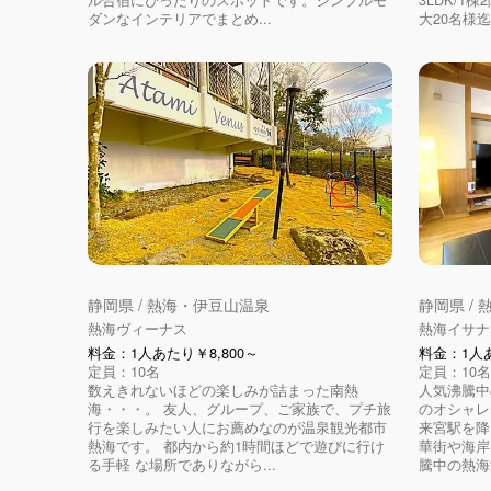
ダンなインテリアでまとめ...
大20名様迄 
静岡県 / 熱海・伊豆山温泉
静岡県 /
熱海ヴィーナス
熱海イサナ
料金：1人あたり￥8,800～
料金：1人あ
定員：10名
定員：10名
数えきれないほどの楽しみが詰まった南熱
人気沸騰中
海・・・。 友人、グループ、ご家族で、プチ旅
のオシャレ
行を楽しみたい人にお薦めなのが温泉観光都市
来宮駅を降
熱海です。 都内から約1時間ほどで遊びに行け
華街や海岸
る手軽 な場所でありながら...
騰中の熱海