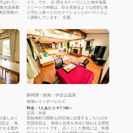
呼ばれてい
イⅡ」です。 白 壁をモチーフにした地中海風
ト観光温泉都
リゾートの外観は、目を見張るような紺碧な海
来訪客数の
と浮かぶ島々とのロケーションとがバランスよ
く調和しています。 交通...
静岡県 / 熱海・伊豆山温泉
熱海レインボーヒルズ
料金：1人あたり￥7,180～
定員：30名
お楽しみく
西熱海町の閑静な別荘地に位置するこちらの大
別荘は、 海
型貸別荘は、 静寂と自然を存分に味わえる理想
できる贅沢
のリトリートです。 広々とした敷地には、快適
ッシュな内装
でスタイリッシュな居住空間が広がり、 家族や