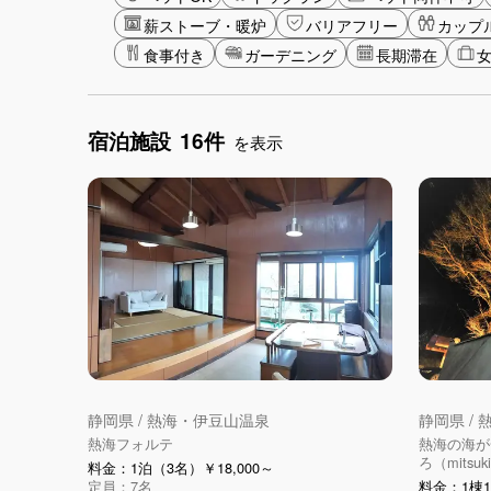
薪ストーブ・暖炉
バリアフリー
カップ
食事付き
ガーデニング
長期滞在
宿泊施設
16件
を表示
静岡県 / 熱海・伊豆山温泉
静岡県 /
熱海フォルテ
熱海の海が
ろ（mitsuki
料金：1泊（3名）￥18,000～
定員：7名
料金：1棟1