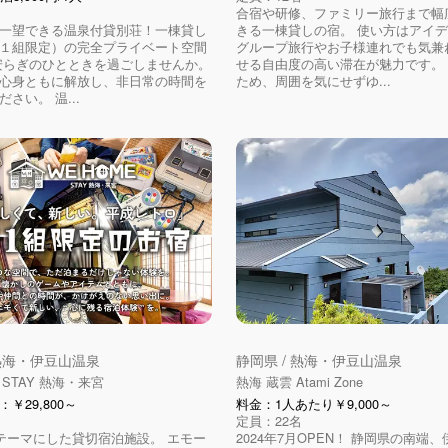
合宿や研修、ファミリー旅行まで幅
一望できる温泉付貸別荘！一棟貸し
きる一棟貸しの宿。 使い方はアイ
１組限定）の完全プライベート空間
グループ旅行やお子様連れでも気兼
安らぎのひとときを過ごしませんか。
せる自由度の高い滞在が魅力です。
心身ともに解放し、非日常の時間を
ため、周囲を気にせずゆ...
さい。 温...
 熱海・伊豆山温泉
静岡県 / 熱海・伊豆山温泉
E STAY 熱海・来宮
熱海 蔵雲 Atami Zone
￥29,800～
料金：1人あたり￥9,000～
定員：22名
をテーマにした貸切宿泊施設。 エモー
2024年7月OPEN！ 静岡県の南端