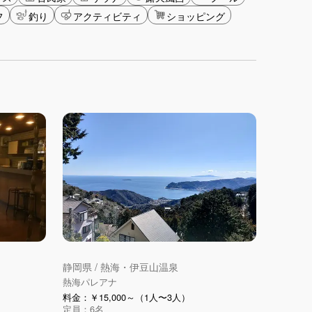
フ
釣り
アクティビティ
ショッピング
静岡県 / 熱海・伊豆山温泉
熱海パレアナ
料金：￥15,000～（1人〜3人）
定員：6名