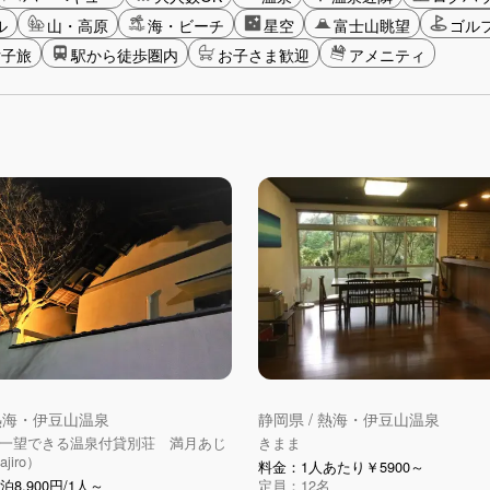
ル
山・高原
海・ビーチ
星空
富士山眺望
ゴル
女子旅
駅から徒歩圏内
お子さま歓迎
アメニティ
 熱海・伊豆山温泉
静岡県 / 熱海・伊豆山温泉
一望できる温泉付貸別荘 満月あじ
きまま
ajiro）
料金：1人あたり￥5900～
泊8,900円/1人～
定員：12名