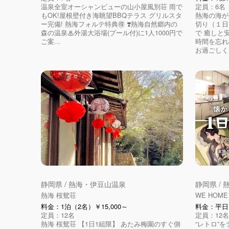
温泉全室オーシャンビューの山小屋風別荘 雨で
定員：6名
もOK!屋根壁付き海眺望BBQテラス グリルスタ
熱海の海が
ー完備! 熱海フォルテ特典🉐 ❣️熱海自然郷内の
切り（１日
森の温泉♨外湯大浴場(プール付)に1人1000円で
で 癒しと
ご案...
時間を忘れ
お過ごしくだ
静岡県 / 熱海・伊豆山温泉
静岡県 /
熱海 桜鴛荘
WE HOM
料金：1泊（2名）￥15,000～
料金：平日：
定員：12名
定員：12名
熱海 桜鴛荘 【1日1組限】 あたみ梅園のすぐ側
“レトロ”