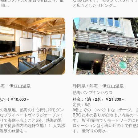
棟...
と広々としたリビング...
 熱海・伊豆山温泉
静岡県 / 熱海・伊豆山温泉
熱海パンプキンハウス
たり￥10,000～
料金：1泊（2名）￥21,300～
定員：8名
の温泉地、熱海の中心街に和モダン
8名までのコンパクトなコテージ。 
なプライベートヴィラがオープン！
BBQと木の香りが心地よい内装の
りて海側へ歩くこと5分、熱海の繁
す。 Wi-Fi完備でリモートワーク
まで徒歩圏内の超好立地！！ 人気沸
ロケーションは小高い丘の上で自然
温泉の旅情を...
す。 最寄りの海水...