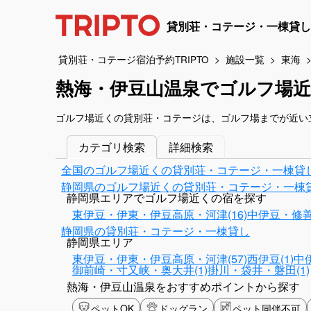
貸別荘・コテージ・一棟貸し
貸別荘・コテージ宿泊予約TRIPTO
施設一覧
東海
熱海・伊豆山温泉でゴルフ場
ゴルフ場近くの貸別荘・コテージは、ゴルフ場までが近い
カテゴリ検索
詳細検索
全国のゴルフ場近くの貸別荘・コテージ・一棟貸
静岡県のゴルフ場近くの貸別荘・コテージ・一棟
静岡県エリアでゴルフ場近くの宿を探す
東伊豆・伊東・伊豆高原・河津(16)
中伊豆・修善寺
静岡県の貸別荘・コテージ・一棟貸し
静岡県エリア
東伊豆・伊東・伊豆高原・河津(57)
西伊豆(1)
中
御前崎・寸又峡・奥大井(1)
掛川・袋井・磐田(1)
熱海・伊豆山温泉をおすすめポイントから探す
ペットOK
ドッグラン
ペット同伴不可