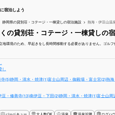
に宿泊しよう
静岡県の貸別荘・コテージ・一棟貸しの宿泊施設
熱海・伊豆山温
近くの貸別荘・コテージ・一棟貸しの宿
立地環境のため、早起きをし長時間移動する必要がありません。ゴルフ
し
貸し
(5)
静岡・清水・焼津(1)
富士山周辺・御殿場・富士宮(2)
熱海
伊豆・修善寺(13)
南伊豆・下田(2)
静岡・清水・焼津(1)
富士山周辺
バーベキュー
大人数OK
温泉
温泉近隣
ログハ