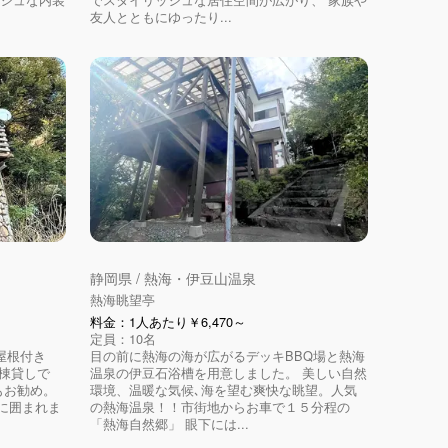
友人とともにゆったり...
静岡県 / 熱海・伊豆山温泉
熱海眺望亭
料金：1人あたり￥6,470～
定員：10名
屋根付き
目の前に熱海の海が広がるデッキBBQ場と熱海
一棟貸しで
温泉の伊豆石浴槽を用意しました。 美しい自然
にもお勧め。
環境、温暖な気候､海を望む爽快な眺望。人気
に囲まれま
の熱海温泉！！市街地からお車で１５分程の
「熱海自然郷」 眼下には...