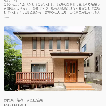
定員：6名
ご覧いただきありがとうございます。 熱海の自然郷に立地する温泉つ
き別荘となります。 自然郷内でも最高の絶景が見られる宿として立地
しています！ お風呂窓からも雲海や壮大な海、山の景色が見られるの
は...
静岡県 / 熱海・伊豆山温泉
ANGO ATAMI Ⅰ