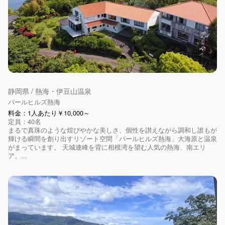
静岡県 / 熱海・伊豆山温泉
パールヒルズ熱海
料金：1人あたり￥10,000～
定員：40名
まるで真珠のような煌びやかな美しさ、個性を讃えながら調和し誰もが
輝ける瞬間を創り出すリゾート空間「パールヒルズ熱海」大海原と温泉
がまっています。 天城連峰を背に相模湾を望む人気の熱海、南エリ
ア。...