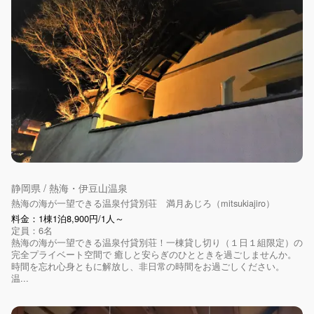
静岡県 / 熱海・伊豆山温泉
熱海の海が一望できる温泉付貸別荘 満月あじろ（mitsukiajiro）
料金：1棟1泊8,900円/1人～
定員：6名
熱海の海が一望できる温泉付貸別荘！一棟貸し切り（１日１組限定）の
完全プライベート空間で 癒しと安らぎのひとときを過ごしませんか。
時間を忘れ心身ともに解放し、非日常の時間をお過ごしください。
温...