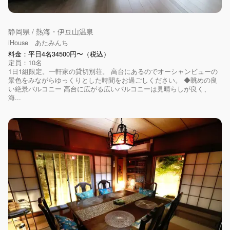
静岡県 / 熱海・伊豆山温泉
iHouse あたみんち
料金：平日4名34500円〜（税込）
定員：10名
1日1組限定。一軒家の貸切別荘。 高台にあるのでオーシャンビューの
景色をみながらゆっくりとした時間をお過ごしください。 ◆眺めの良
い絶景バルコニー 高台に広がる広いバルコニーは見晴らしが良く、
海...