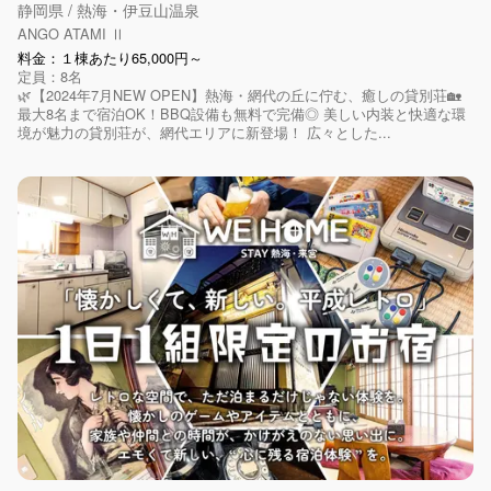
静岡県 / 熱海・伊豆山温泉
ANGO ATAMI Ⅱ
料金：１棟あたり65,000円～
定員：8名
🌿【2024年7月NEW OPEN】熱海・網代の丘に佇む、癒しの貸別荘🏡
最大8名まで宿泊OK！BBQ設備も無料で完備◎ 美しい内装と快適な環
境が魅力の貸別荘が、網代エリアに新登場！ 広々とした...