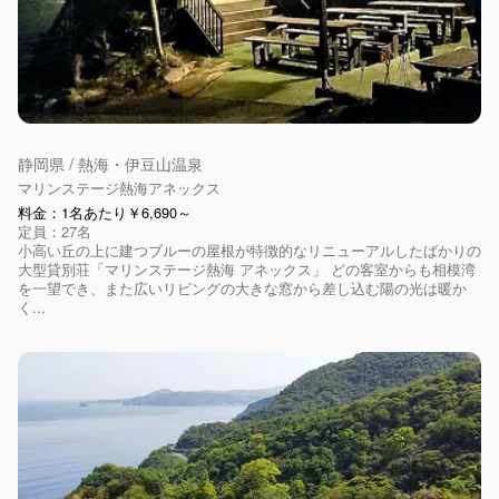
静岡県 / 熱海・伊豆山温泉
マリンステージ熱海アネックス
料金：1名あたり￥6,690～
定員：27名
小高い丘の上に建つブルーの屋根が特徴的なリニューアルしたばかりの
大型貸別荘「マリンステージ熱海 アネックス」 どの客室からも相模湾
を一望でき、また広いリビングの大きな窓から差し込む陽の光は暖か
く...