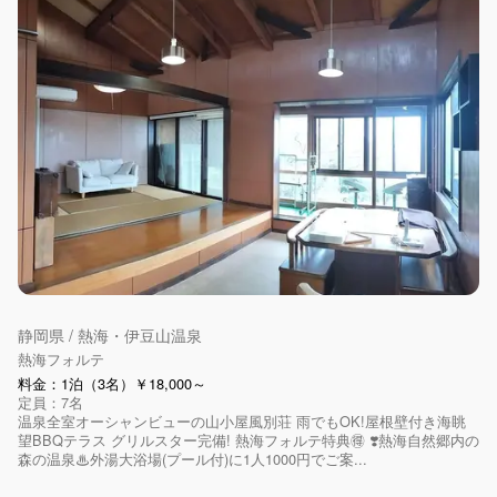
静岡県 / 熱海・伊豆山温泉
熱海フォルテ
料金：1泊（3名）￥18,000～
定員：7名
温泉全室オーシャンビューの山小屋風別荘 雨でもOK!屋根壁付き海眺
望BBQテラス グリルスター完備! 熱海フォルテ特典🉐 ❣️熱海自然郷内の
森の温泉♨外湯大浴場(プール付)に1人1000円でご案...