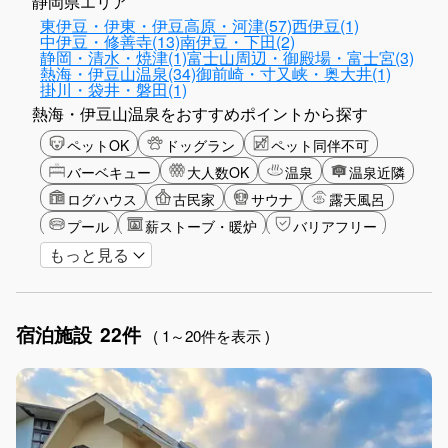
静岡県エリア
東伊豆・伊東・伊豆高原・河津(57)
西伊豆(1)
中伊豆・修善寺(13)
南伊豆・下田(2)
静岡・清水・焼津(1)
富士山周辺・御殿場・富士宮(3)
熱海・伊豆山温泉(34)
御前崎・寸又峡・奥大井(1)
掛川・袋井・磐田(1)
熱海・伊豆山温泉をおすすめポイントから探す
ペットOK
ドッグラン
ペット同伴不可
バーベキュー
大人数OK
温泉
温泉近隣
ログハウス
古民家
サウナ
露天風呂
プール
薪ストーブ・暖炉
バリアフリー
もっと見る
カップル
山・高原
海・ビーチ
星空
富士山眺望
ゴルフ
釣り
アクティビティ
ショッピング
食事付き
ガーデニング
宿泊施設
22件
長期滞在
女子旅
駅から徒歩圏内
( 1～20件を表示 )
お子さま歓迎
アメニティ