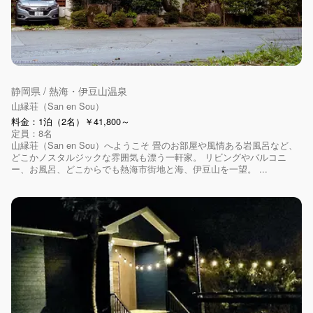
静岡県 / 熱海・伊豆山温泉
山縁荘（San en Sou）
料金：1泊（2名）￥41,800～
定員：8名
山縁荘（San en Sou）へようこそ 畳のお部屋や風情ある岩風呂など、
どこかノスタルジックな雰囲気も漂う一軒家。 リビングやバルコニ
ー、お風呂、どこからでも熱海市街地と海、伊豆山を一望。 ...