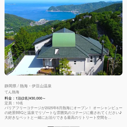
静岡県 / 熱海・伊豆山温泉
てん熱海
料金：1泊(2名)¥30,000～
定員：10名
バリアフリーコテージが2025年6月熱海にオープン！ オーシャンビュー
の絶景BBQと温泉でリゾートな雰囲気のコテージに癒されてください♪
大好きなペットと一緒にお泊りできる最高のリトリート空間を...