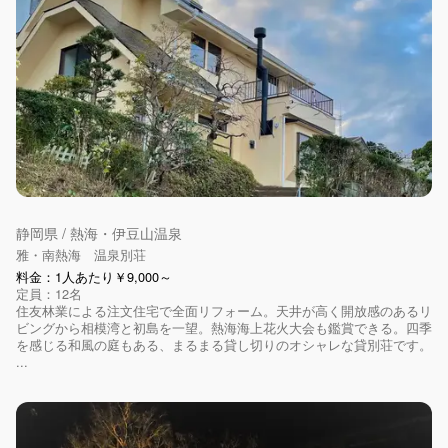
静岡県 / 熱海・伊豆山温泉
雅・南熱海 温泉別荘
料金：1人あたり￥9,000～
定員：12名
住友林業による注文住宅で全面リフォーム。天井が高く開放感のあるリ
ビングから相模湾と初島を一望。熱海海上花火大会も鑑賞できる。四季
を感じる和風の庭もある、まるまる貸し切りのオシャレな貸別荘です。
...