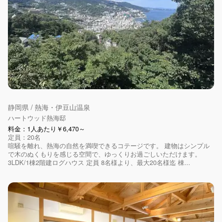
静岡県 / 熱海・伊豆山温泉
ハートウッド熱海邸
料金：1人あたり￥6,470～
定員：20名
喧騒を離れ、熱海の自然を満喫できるコテージです。 建物はシンプル
で木のぬくもりを感じる空間で、ゆっくりお過ごしいただけます。
3LDK/1棟2階建ログハウス 定員 8名様より、最大20名様迄 棟...