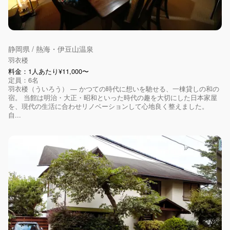
静岡県 / 熱海・伊豆山温泉
羽衣楼
料金：1人あたり¥11,000〜
定員：6名
羽衣楼（ういろう） — かつての時代に想いを馳せる、一棟貸しの和の
宿。 当館は明治・大正・昭和といった時代の趣を大切にした日本家屋
を、現代の生活に合わせリノベーションして心地良く整えました。
自...