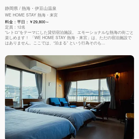
静岡県 / 熱海・伊豆山温泉
WE HOME STAY 熱海・来宮
料金：平日：￥29,800～
定員：12名
“レトロ”をテーマにした貸切宿泊施設。 エモーショナルな熱海の街ごと
楽しめます！ 「WE HOME STAY 熱海・来宮」は、ただの宿泊施設で
はありません。ここでは、“泊まる” という行為そのも...