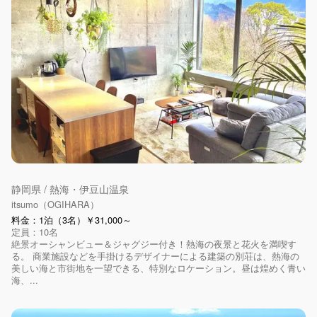
静岡県 / 熱海・伊豆山温泉
itsumo（OGIHARA）
料金：1泊（3名）￥31,000～
定員：10名
絶景オーシャンビュー＆ジャグジー付き！熱海の夜景と花火を満喫す
る。 商業施設などを手掛けるデザイナーによる建築の別荘は、熱海の
美しい海と市街地を一望できる、特別なロケーション。昼は煌めく青い
海、...