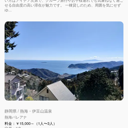
い方はアイデア次第で、グループ旅行やお子様連れでも気兼ねなく過ご
せる自由度の高い滞在が魅力です。 一棟貸しのため、周囲を気にせず
ゆ...
静岡県 / 熱海・伊豆山温泉
熱海パレアナ
料金：￥15,000～（1人〜3人）