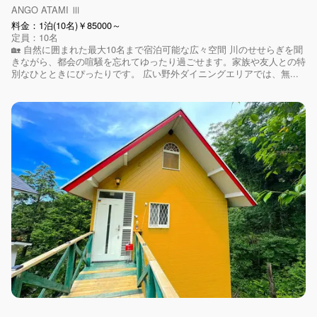
ANGO ATAMI Ⅲ
料金：1泊(10名)￥85000～
定員：10名
🏡 自然に囲まれた最大10名まで宿泊可能な広々空間 川のせせらぎを聞
きながら、都会の喧騒を忘れてゆったり過ごせます。家族や友人との特
別なひとときにぴったりです。 広い野外ダイニングエリアでは、無...