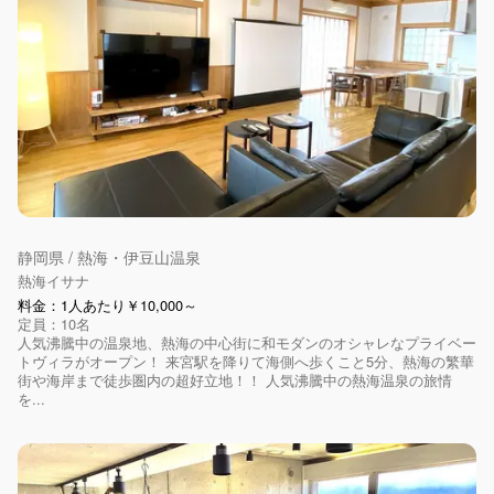
静岡県 / 熱海・伊豆山温泉
熱海イサナ
料金：1人あたり￥10,000～
定員：10名
人気沸騰中の温泉地、熱海の中心街に和モダンのオシャレなプライベー
トヴィラがオープン！ 来宮駅を降りて海側へ歩くこと5分、熱海の繁華
街や海岸まで徒歩圏内の超好立地！！ 人気沸騰中の熱海温泉の旅情
を...