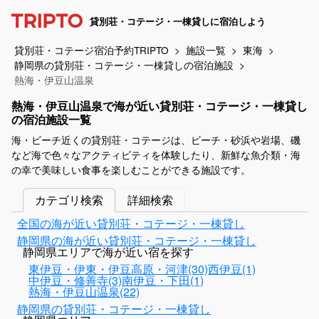
貸別荘・コテージ・一棟貸しに宿泊しよう
貸別荘・コテージ宿泊予約TRIPTO
施設一覧
東海
静岡県の貸別荘・コテージ・一棟貸しの宿泊施設
熱海・伊豆山温泉
熱海・伊豆山温泉で海が近い貸別荘・コテージ・一棟貸し
の宿泊施設一覧
海・ビーチ近くの貸別荘・コテージは、ビーチ・砂浜や岩場、磯
など海で色々なアクティビティを体験したり、新鮮な魚介類・海
の幸で美味しい食事を楽しむことができる施設です。
カテゴリ検索
詳細検索
全国の海が近い貸別荘・コテージ・一棟貸し
静岡県の海が近い貸別荘・コテージ・一棟貸し
静岡県エリアで海が近い宿を探す
東伊豆・伊東・伊豆高原・河津(30)
西伊豆(1)
中伊豆・修善寺(3)
南伊豆・下田(1)
熱海・伊豆山温泉(22)
静岡県の貸別荘・コテージ・一棟貸し