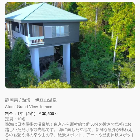
静岡県 / 熱海・伊豆山温泉
Atami Grand View Terrace
料金：1泊（2名）￥30,500～
定員：10名
熱海は日本屈指の温泉地！東京から新幹線で約50分の近さで気軽にお
越しいただける観光地です。 海に面した立地で、新鮮な魚介が味わえ
るのも魅う海の幸や山の幸、絶景スポット、アートや歴史体験スポット
ま...