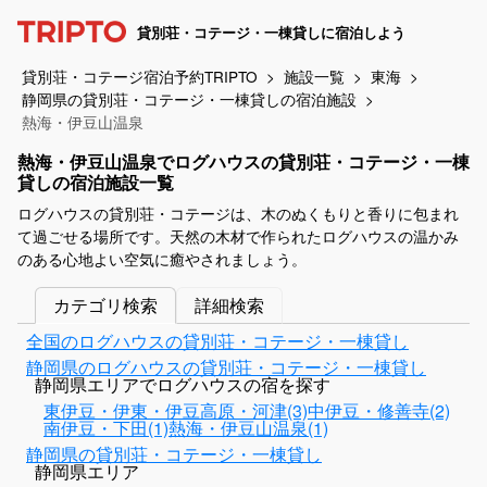
貸別荘・コテージ・一棟貸しに宿泊しよう
貸別荘・コテージ宿泊予約TRIPTO
施設一覧
東海
静岡県の貸別荘・コテージ・一棟貸しの宿泊施設
熱海・伊豆山温泉
熱海・伊豆山温泉でログハウスの貸別荘・コテージ・一棟
貸しの宿泊施設一覧
ログハウスの貸別荘・コテージは、木のぬくもりと香りに包まれ
て過ごせる場所です。天然の木材で作られたログハウスの温かみ
のある心地よい空気に癒やされましょう。
カテゴリ検索
詳細検索
全国のログハウスの貸別荘・コテージ・一棟貸し
静岡県のログハウスの貸別荘・コテージ・一棟貸し
静岡県エリアでログハウスの宿を探す
東伊豆・伊東・伊豆高原・河津(3)
中伊豆・修善寺(2)
南伊豆・下田(1)
熱海・伊豆山温泉(1)
静岡県の貸別荘・コテージ・一棟貸し
静岡県エリア