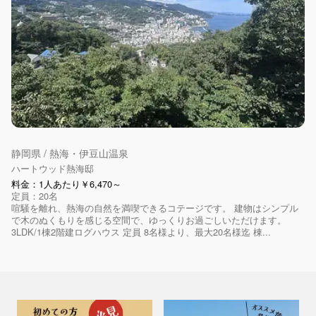
静岡県 / 熱海・伊豆山温泉
ハートウッド熱海邸
料金：1人あたり￥6,470～
定員：20名
喧騒を離れ、熱海の自然を満喫できるコテージです。 建物はシンプル
で木のぬくもりを感じる空間で、ゆっくりお過ごしいただけます。
3LDK/1棟2階建ログハウス 定員 8名様より、最大20名様迄 棟...