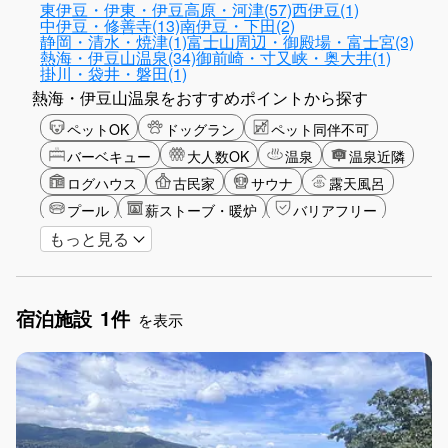
東伊豆・伊東・伊豆高原・河津(57)
西伊豆(1)
中伊豆・修善寺(13)
南伊豆・下田(2)
静岡・清水・焼津(1)
富士山周辺・御殿場・富士宮(3)
熱海・伊豆山温泉(34)
御前崎・寸又峡・奥大井(1)
掛川・袋井・磐田(1)
熱海・伊豆山温泉をおすすめポイントから探す
ペットOK
ドッグラン
ペット同伴不可
バーベキュー
大人数OK
温泉
温泉近隣
ログハウス
古民家
サウナ
露天風呂
プール
薪ストーブ・暖炉
バリアフリー
もっと見る
カップル
山・高原
海・ビーチ
星空
富士山眺望
ゴルフ
釣り
アクティビティ
ショッピング
食事付き
ガーデニング
宿泊施設
1件
長期滞在
女子旅
駅から徒歩圏内
を表示
お子さま歓迎
アメニティ