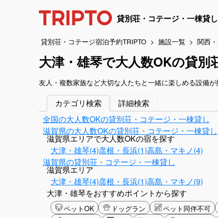
貸別荘・コテージ・一棟貸し
貸別荘・コテージ宿泊予約TRIPTO
施設一覧
関西・
大津・雄琴で大人数OKの貸別
友人・複数家族など大切な人たちと一緒に楽しめる設備が
カテゴリ検索
詳細検索
全国の大人数OKの貸別荘・コテージ・一棟貸し
滋賀県の大人数OKの貸別荘・コテージ・一棟貸し
滋賀県エリアで大人数OKの宿を探す
大津・雄琴(4)
彦根・長浜(1)
高島・マキノ(4)
滋賀県の貸別荘・コテージ・一棟貸し
滋賀県エリア
大津・雄琴(4)
彦根・長浜(1)
高島・マキノ(9)
大津・雄琴をおすすめポイントから探す
ペットOK
ドッグラン
ペット同伴不可