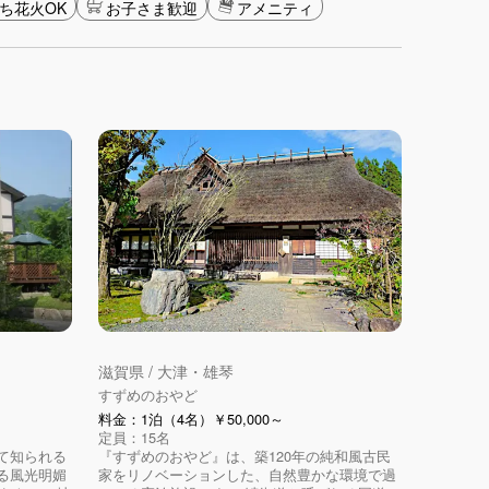
ち花火OK
お子さま歓迎
アメニティ
滋賀県 / 大津・雄琴
すずめのおやど
料金：1泊（4名）￥50,000～
定員：15名
て知られる
『すずめのおやど』は、築120年の純和風古民
る風光明媚
家をリノベーションした、自然豊かな環境で過