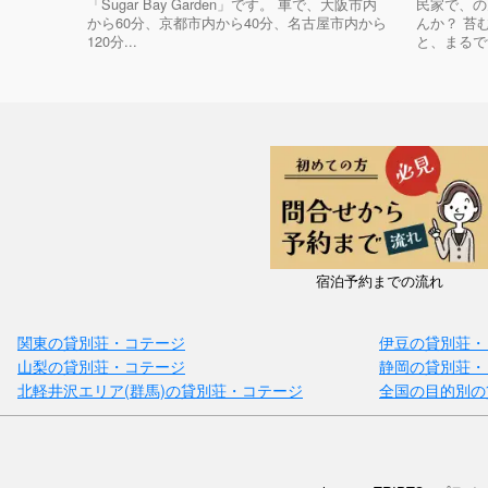
「Sugar Bay Garden」です。 車で、大阪市内
民家で、の
から60分、京都市内から40分、名古屋市内から
んか？ 苔
120分...
と、まるで
宿泊予約までの流れ
関東の貸別荘・コテージ
伊豆の貸別荘・
山梨の貸別荘・コテージ
静岡の貸別荘・
北軽井沢エリア(群馬)の貸別荘・コテージ
全国の目的別の