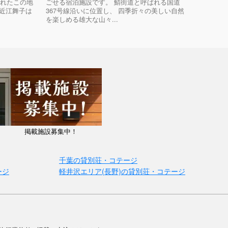
まれたこの地
ごせる宿泊施設です。 鯖街道と呼ばれる国道
ラ近江舞子は
367号線沿いに位置し、 四季折々の美しい自然
を楽しめる雄大な山々...
掲載施設募集中！
千葉の貸別荘・コテージ
ージ
軽井沢エリア(長野)の貸別荘・コテージ