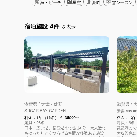
海・ビーチ
星空
湖畔
雪シーズン
宿泊施設
4件
を表示
滋賀県 / 大津・雄琴
滋賀県 /
SUGAR BAY GARDEN
安樂-yasura
料金：1泊（16名）￥135000～
料金：1泊（
定員：26名
定員：6名
日本一広い湖、琵琶湖まで徒歩2分、大人数で
琵琶湖まで
もゆったりとくつろげる空間が多数ある施設
大な景色に