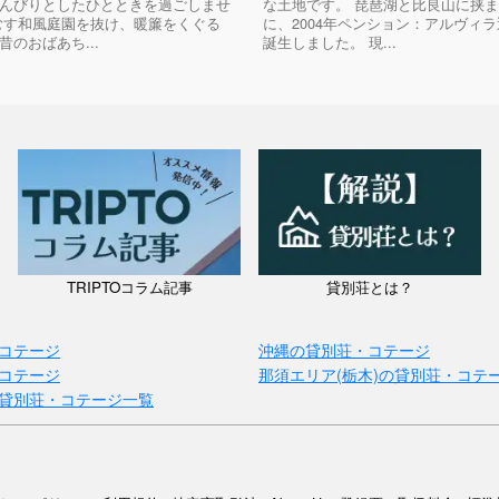
んびりとしたひとときを過ごしませ
な土地です。 ​琵琶湖と比良山に挟
むす和風庭園を抜け、暖簾をくぐる
に、2004年ペンション：アルヴィ
昔のおばあち...
誕生しました。 現...
TRIPTOコラム記事
貸別荘とは？
コテージ
沖縄の貸別荘・コテージ
コテージ
那須エリア(栃木)の貸別荘・コテ
貸別荘・コテージ一覧