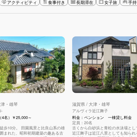
アクティビティ
食事付き
長期滞在
女子旅
手持
 大津・雄琴
滋賀県 / 大津・雄琴
i-
アルヴィラ近江舞子
4名）￥25,000～
料金：ペンション 一棟貸し料金
定員：20名
徒歩10分。 田園風景と比良山系の雄
古くから白砂浜と青松の水泳場とし
囲まれた、昭和初期建築の趣ある古
近江舞子は近江八景としても知られ