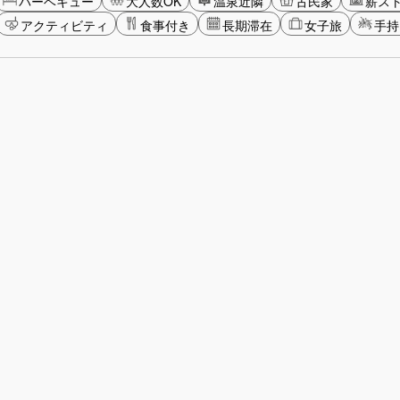
バーベキュー
大人数OK
温泉近隣
古民家
薪ス
アクティビティ
食事付き
長期滞在
女子旅
手持