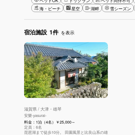
ペットOK
ドッグラン
ペット同伴不可
海・ビーチ
星空
湖畔
雪シーズン
宿泊施設
1件
を表示
滋賀県 / 大津・雄琴
安樂-yasurai-
料金：1泊（4名）￥25,000～
定員：6名
琵琶湖まで徒歩10分。 田園風景と比良山系の雄