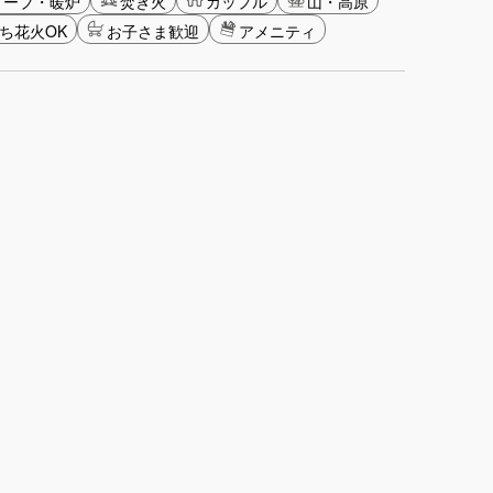
トーブ・暖炉
焚き火
カップル
山・高原
ち花火OK
お子さま歓迎
アメニティ