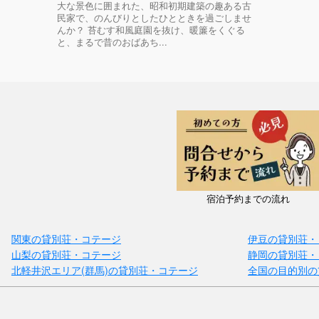
大な景色に囲まれた、昭和初期建築の趣ある古
民家で、のんびりとしたひとときを過ごしませ
んか？ 苔むす和風庭園を抜け、暖簾をくぐる
と、まるで昔のおばあち...
宿泊予約までの流れ
関東の貸別荘・コテージ
伊豆の貸別荘・
山梨の貸別荘・コテージ
静岡の貸別荘・
北軽井沢エリア(群馬)の貸別荘・コテージ
全国の目的別の