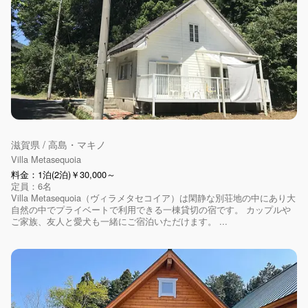
滋賀県 / 高島・マキノ
Villa Metasequoia
料金：1泊(2泊)￥30,000～
定員：6名
Villa Metasequoia（ヴィラメタセコイア）は閑静な別荘地の中にあり大
自然の中でプライベートで利用できる一棟貸切の宿です。 カップルや
ご家族、友人と愛犬も一緒にご宿泊いただけます。 ...