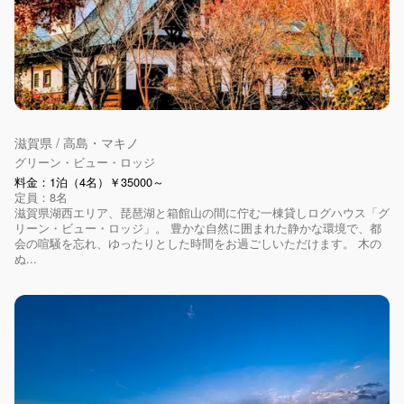
滋賀県 / 高島・マキノ
グリーン・ビュー・ロッジ
料金：1泊（4名）￥35000～
定員：8名
滋賀県湖西エリア、琵琶湖と箱館山の間に佇む一棟貸しログハウス「グ
リーン・ビュー・ロッジ」。 豊かな自然に囲まれた静かな環境で、都
会の喧騒を忘れ、ゆったりとした時間をお過ごしいただけます。 木の
ぬ...