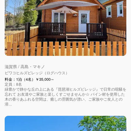
滋賀県 / 高島・マキノ
ビワコヒルズビレッジ（ログハウス）
料金：1泊（4名）￥35,000～
定員：8名
緑豊かで静かな丘の上にある『琵琶湖ヒルズビレッジ』で日常の喧騒を
忘れて お友達やご家族と楽しくすごせませんか☆ パイン材を使用した
木の香りあふれる空間は、癒しの雰囲気が漂い、ご家族やご友人との
滞...