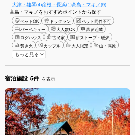
大津・雄琴(4)
彦根・長浜(1)
高島・マキノ(9)
高島・マキノをおすすめポイントから探す
ペットOK
ドッグラン
ペット同伴不可
バーベキュー
大人数OK
温泉近隣
ログハウス
古民家
薪ストーブ・暖炉
焚き火
カップル
大人限定
山・高原
もっと見る
星空
湖畔
雪シーズン
ゴルフ
釣り
アクティビティ
ショッピング
ガーデニング
グリーンツーリズム
長期滞在
女子旅
宿泊施設
5件
手持ち花火OK
お子さま歓迎
アメニティ
を表示