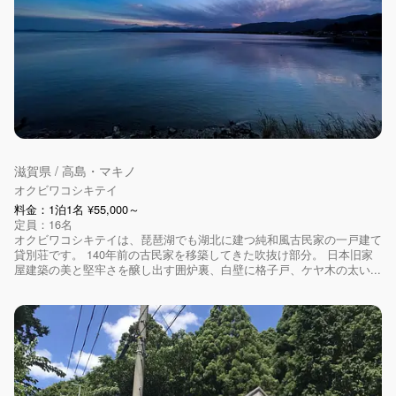
滋賀県 / 高島・マキノ
オクビワコシキテイ
料金：1泊1名 ¥55,000～
定員：16名
オクビワコシキテイは、琵琶湖でも湖北に建つ純和風古民家の一戸建て
貸別荘です。 140年前の古民家を移築してきた吹抜け部分。 日本旧家
屋建築の美と堅牢さを醸し出す囲炉裏、白壁に格子戸、ケヤ木の太い...