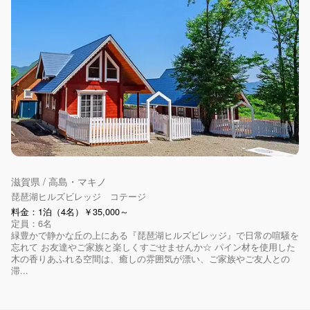
滋賀県 / 高島・マキノ
琵琶湖ヒルズビレッジ コテージ
料金：1泊（4名）￥35,000～
定員：6名
緑豊かで静かな丘の上にある『琵琶湖ヒルズビレッジ』で日常の喧騒を
忘れて お友達やご家族と楽しくすごせませんか☆ パイン材を使用した
木の香りあふれる空間は、癒しの雰囲気が漂い、ご家族やご友人との
滞...