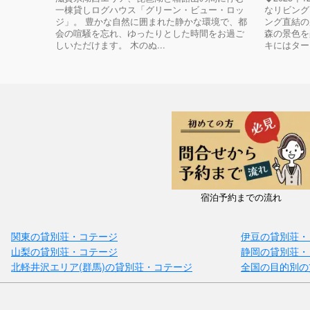
一棟貸しログハウス「グリーン・ビュー・ロッ
なリビング
ジ」。 豊かな自然に囲まれた静かな環境で、都
ング直結の
会の喧騒を忘れ、ゆったりとした時間をお過ご
森の景色を
しいただけます。 木のぬ...
キにはタープ
宿泊予約までの流れ
関東の貸別荘・コテージ
伊豆の貸別荘・
山梨の貸別荘・コテージ
静岡の貸別荘・
北軽井沢エリア(群馬)の貸別荘・コテージ
全国の目的別の