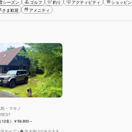
雪シーズン
ゴルフ
釣り
アクティビティ
ショッピン
子さま歓迎
アメニティ
 高島・マキノ
OREST
12名）￥59,800～
年12月オープン◆ 吹き抜けのある大き