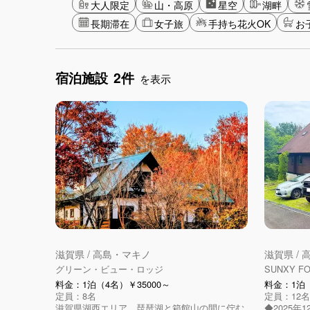
大人限定
山・高原
星空
湖畔
長期滞在
女子旅
手持ち花火OK
お
宿泊施設
2件
を表示
滋賀県 / 高島・マキノ
滋賀県 /
グリーン・ビュー・ロッジ
SUNXY F
料金：1泊（4名）￥35000～
料金：1泊（
定員：8名
定員：12名
滋賀県湖西エリア、琵琶湖と箱館山の間に佇む
◆2025