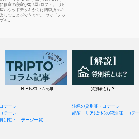
に個室の寝室が3部屋+ロフト。 リビ
広いウッドデッキからは四季折々の
楽しむことができます。 ウッドデッ
も...
TRIPTOコラム記事
貸別荘とは？
コテージ
沖縄の貸別荘・コテージ
コテージ
那須エリア(栃木)の貸別荘・コテ
貸別荘・コテージ一覧