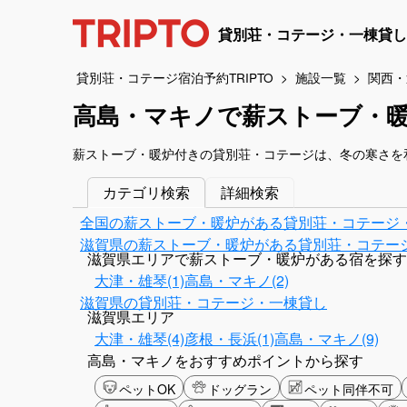
貸別荘・コテージ・一棟貸し
貸別荘・コテージ宿泊予約TRIPTO
施設一覧
関西・
高島・マキノで薪ストーブ・
薪ストーブ・暖炉付きの貸別荘・コテージは、冬の寒さを
カテゴリ検索
詳細検索
全国の薪ストーブ・暖炉がある貸別荘・コテージ
滋賀県の薪ストーブ・暖炉がある貸別荘・コテー
滋賀県エリアで薪ストーブ・暖炉がある宿を探す
大津・雄琴(1)
高島・マキノ(2)
滋賀県の貸別荘・コテージ・一棟貸し
滋賀県エリア
大津・雄琴(4)
彦根・長浜(1)
高島・マキノ(9)
高島・マキノをおすすめポイントから探す
ペットOK
ドッグラン
ペット同伴不可