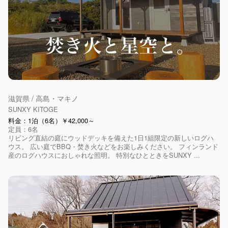
滋賀県 / 高島・マキノ
SUNXY KITOGE
料金：1泊（6名）￥42,000～
定員：6名
リビング直結の庭にウッドデッキを備えた1日1組限定の新しいログハ
ウス。 広い庭でBBQ・焚き火などをお楽しみください。 フィンランド
産のログハウスにおしゃれな照明。 特別なひとときをSUNXY ...