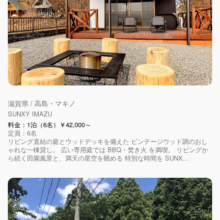
滋賀県 / 高島・マキノ
SUNXY IMAZU
料金：1泊（6名）￥42,000～
定員：6名
リビング直結の庭とウッドデッキを備えた ビンテージウッド調のおし
ゃれな一棟貸し。 広い専用庭では BBQ・焚き火 を満喫。 リビングか
ら続く田園風景と、満天の星空を眺める 特別な時間を SUNX...