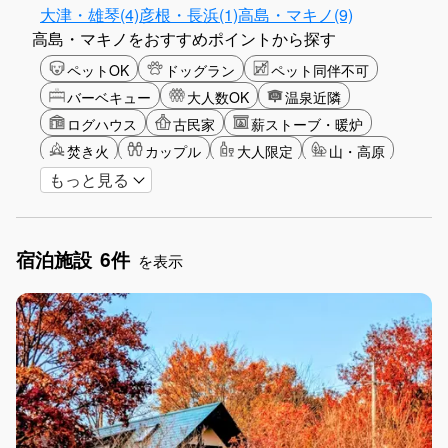
大津・雄琴(4)
彦根・長浜(1)
高島・マキノ(9)
高島・マキノをおすすめポイントから探す
ペットOK
ドッグラン
ペット同伴不可
バーベキュー
大人数OK
温泉近隣
ログハウス
古民家
薪ストーブ・暖炉
焚き火
カップル
大人限定
山・高原
もっと見る
星空
湖畔
雪シーズン
ゴルフ
釣り
アクティビティ
ショッピング
ガーデニング
グリーンツーリズム
長期滞在
女子旅
宿泊施設
6件
手持ち花火OK
お子さま歓迎
アメニティ
を表示