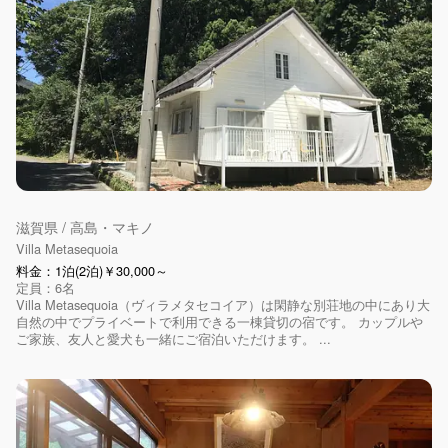
滋賀県 / 高島・マキノ
Villa Metasequoia
料金：1泊(2泊)￥30,000～
定員：6名
Villa Metasequoia（ヴィラメタセコイア）は閑静な別荘地の中にあり大
自然の中でプライベートで利用できる一棟貸切の宿です。 カップルや
ご家族、友人と愛犬も一緒にご宿泊いただけます。 ...