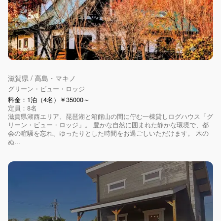
滋賀県 / 高島・マキノ
グリーン・ビュー・ロッジ
料金：1泊（4名）￥35000～
定員：8名
滋賀県湖西エリア、琵琶湖と箱館山の間に佇む一棟貸しログハウス「グ
リーン・ビュー・ロッジ」。 豊かな自然に囲まれた静かな環境で、都
会の喧騒を忘れ、ゆったりとした時間をお過ごしいただけます。 木の
ぬ...