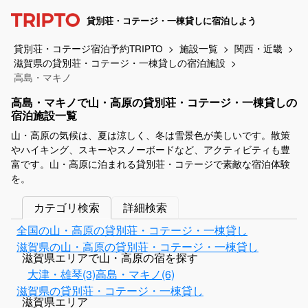
貸別荘・コテージ・一棟貸しに宿泊しよう
貸別荘・コテージ宿泊予約TRIPTO
施設一覧
関西・近畿
滋賀県の貸別荘・コテージ・一棟貸しの宿泊施設
高島・マキノ
高島・マキノで山・高原の貸別荘・コテージ・一棟貸しの
宿泊施設一覧
山・高原の気候は、夏は涼しく、冬は雪景色が美しいです。散策
やハイキング、スキーやスノーボードなど、アクティビティも豊
富です。山・高原に泊まれる貸別荘・コテージで素敵な宿泊体験
を。
カテゴリ検索
詳細検索
全国の山・高原の貸別荘・コテージ・一棟貸し
滋賀県の山・高原の貸別荘・コテージ・一棟貸し
滋賀県エリアで山・高原の宿を探す
大津・雄琴(3)
高島・マキノ(6)
滋賀県の貸別荘・コテージ・一棟貸し
滋賀県エリア